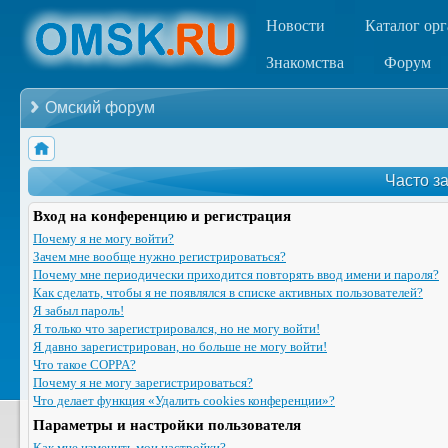
Новости
Каталог ор
Знакомства
Форум
Омский форум
Часто з
Вход на конференцию и регистрация
Почему я не могу войти?
Зачем мне вообще нужно регистрироваться?
Почему мне периодически приходится повторять ввод имени и пароля?
Как сделать, чтобы я не появлялся в списке активных пользователей?
Я забыл пароль!
Я только что зарегистрировался, но не могу войти!
Я давно зарегистрирован, но больше не могу войти!
Что такое COPPA?
Почему я не могу зарегистрироваться?
Что делает функция «Удалить cookies конференции»?
Параметры и настройки пользователя
Как мне изменить мои настройки?