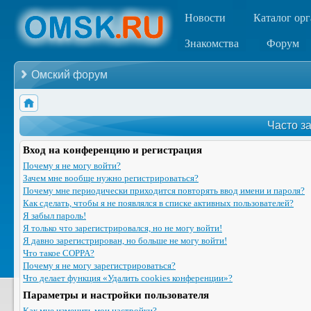
Новости
Каталог ор
Знакомства
Форум
Омский форум
Часто з
Вход на конференцию и регистрация
Почему я не могу войти?
Зачем мне вообще нужно регистрироваться?
Почему мне периодически приходится повторять ввод имени и пароля?
Как сделать, чтобы я не появлялся в списке активных пользователей?
Я забыл пароль!
Я только что зарегистрировался, но не могу войти!
Я давно зарегистрирован, но больше не могу войти!
Что такое COPPA?
Почему я не могу зарегистрироваться?
Что делает функция «Удалить cookies конференции»?
Параметры и настройки пользователя
Как мне изменить мои настройки?