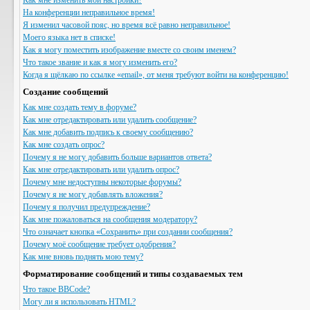
Как мне изменить мои настройки?
На конференции неправильное время!
Я изменил часовой пояс, но время всё равно неправильное!
Моего языка нет в списке!
Как я могу поместить изображение вместе со своим именем?
Что такое звание и как я могу изменить его?
Когда я щёлкаю по ссылке «email», от меня требуют войти на конференцию!
Создание сообщений
Как мне создать тему в форуме?
Как мне отредактировать или удалить сообщение?
Как мне добавить подпись к своему сообщению?
Как мне создать опрос?
Почему я не могу добавить больше вариантов ответа?
Как мне отредактировать или удалить опрос?
Почему мне недоступны некоторые форумы?
Почему я не могу добавлять вложения?
Почему я получил предупреждение?
Как мне пожаловаться на сообщения модератору?
Что означает кнопка «Сохранить» при создании сообщения?
Почему моё сообщение требует одобрения?
Как мне вновь поднять мою тему?
Форматирование сообщений и типы создаваемых тем
Что такое BBCode?
Могу ли я использовать HTML?