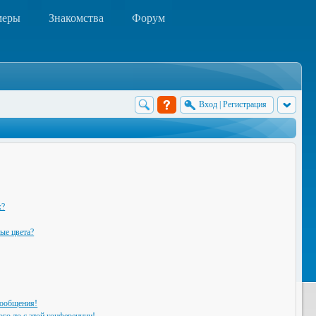
меры
Знакомства
Форум
Вход
|
Регистрация
х?
ые цвета?
сообщения!