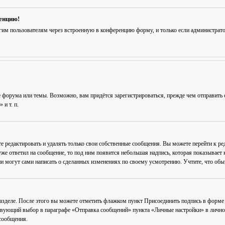
ренцию!
гим пользователям через встроенную в конференцию форму, и только если администрат
 форума или темы. Возможно, вам придётся зарегистрироваться, прежде чем отправить 
и т. п.
е редактировать и удалять только свои собственные сообщения. Вы можете перейти к р
уже ответил на сообщение, то под ним появится небольшая надпись, которая показывает к
и могут сами написать о сделанных изменениях по своему усмотрению. Учтите, что обычн
разделе. После этого вы можете отметить флажком пункт
Присоединить подпись
в форме 
вующий выбор в параграфе «Отправка сообщений» пункта «Личные настройки» в личном 
сообщения.