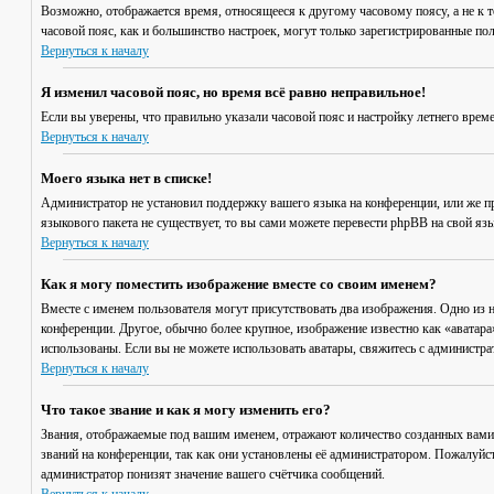
Возможно, отображается время, относящееся к другому часовому поясу, а не к то
часовой пояс, как и большинство настроек, могут только зарегистрированные пол
Вернуться к началу
Я изменил часовой пояс, но время всё равно неправильное!
Если вы уверены, что правильно указали часовой пояс и настройку летнего врем
Вернуться к началу
Моего языка нет в списке!
Администратор не установил поддержку вашего языка на конференции, или же пр
языкового пакета не существует, то вы сами можете перевести phpBB на свой я
Вернуться к началу
Как я могу поместить изображение вместе со своим именем?
Вместе с именем пользователя могут присутствовать два изображения. Одно из н
конференции. Другое, обычно более крупное, изображение известно как «аватара»
использованы. Если вы не можете использовать аватары, свяжитесь с администр
Вернуться к началу
Что такое звание и как я могу изменить его?
Звания, отображаемые под вашим именем, отражают количество созданных вами
званий на конференции, так как они установлены её администратором. Пожалуйс
администратор понизят значение вашего счётчика сообщений.