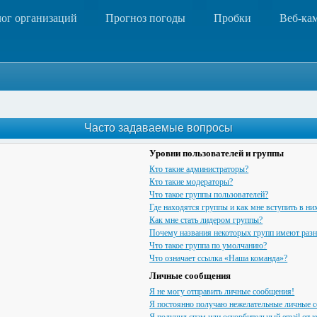
лог организаций
Прогноз погоды
Пробки
Веб-ка
Часто задаваемые вопросы
Уровни пользователей и группы
Кто такие администраторы?
Кто такие модераторы?
Что такое группы пользователей?
Где находятся группы и как мне вступить в ни
Как мне стать лидером группы?
Почему названия некоторых групп имеют разн
Что такое группа по умолчанию?
Что означает ссылка «Наша команда»?
Личные сообщения
Я не могу отправить личные сообщения!
Я постоянно получаю нежелательные личные 