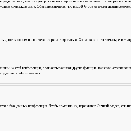
тверждения того, что опекуны разрешают сбор личной информации от несовершеннолетни
омощью к юрисконсульту. Обратите внимание, что phpBB Group не может давать рекоме
 имя, под которым вы пытаетесь зарегистрироваться. Он также мог отключить регистра
ованным на этой конференции, а также выполняют другие функции, такие как отслежива
 удаление cookies поможет.
ятся в базе данных конференции. Чтобы изменить их, перейдите в
Личный раздел
; ссылк