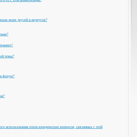
ого-то с этой конференции!
исках моих друзей и недругов?
умам?
траницу!
ной темы?
ли форум?
ии?
ого использования и/или юридических вопросов, связанных с этой