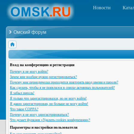
Новости
Ката
Омский форум
Вход на конференцию и регистрация
Почему я не могу войти?
Зачем мне вообще нужно регистрироваться?
Почему мне периодически приходится повторять ввод имени и пароля?
Как сделать, чтобы я не появлялся в списке активных пользователей?
Я забыл пароль!
Я только что зарегистрировался, но не могу войти!
Я давно зарегистрирован, но больше не могу войти!
Что такое COPPA?
Почему я не могу зарегистрироваться?
Что делает функция «Удалить cookies конференции»?
Параметры и настройки пользователя