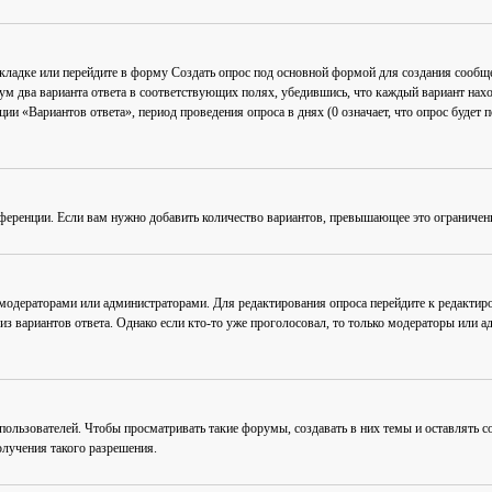
акладке или перейдите в форму
Создать опрос
под основной формой для создания сообщен
мум два варианта ответа в соответствующих полях, убедившись, что каждый вариант нахо
ии «Вариантов ответа», период проведения опроса в днях (0 означает, что опрос будет 
ференции. Если вам нужно добавить количество вариантов, превышающее это ограничен
 модераторами или администраторами. Для редактирования опроса перейдите к редактиро
из вариантов ответа. Однако если кто-то уже проголосовал, то только модераторы или а
льзователей. Чтобы просматривать такие форумы, создавать в них темы и оставлять со
лучения такого разрешения.