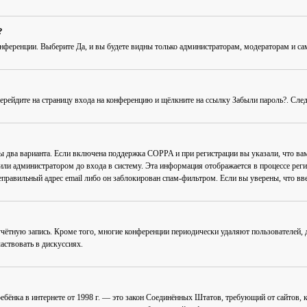
?
онференции
. Выберите
Да
, и вы будете видны только администраторам, модераторам и с
Перейдите на страницу входа на конференцию и щёлкните на ссылку
Забыли пароль?
. Сле
ны два варианта. Если включена поддержка COPPA и при регистрации вы указали, что в
или администратором до входа в систему. Эта информация отображается в процессе рег
еправильный адрес email либо он заблокирован спам-фильтром. Если вы уверены, что вве
учётную запись. Кроме того, многие конференции периодически удаляют пользователей
аствовать в дискуссиях.
ав ребёнка в интернете от 1998 г. — это закон Соединённых Штатов, требующий от сайто