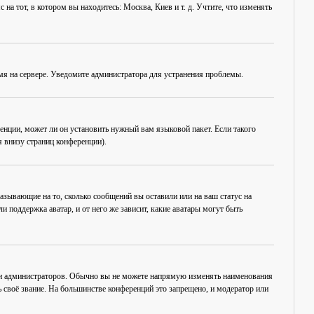
на тот, в котором вы находитесь: Москва, Киев и т. д. Учтите, что изменять
емя на сервере. Уведомите администратора для устранения проблемы.
енции, может ли он установить нужный вам языковой пакет. Если такого
 внизу страниц конференции).
азывающие на то, сколько сообщений вы оставили или на ваш статус на
 поддержка аватар, и от него же зависит, какие аватары могут быть
 и администраторов. Обычно вы не можете напрямую изменять наименования
 своё звание. На большинстве конференций это запрещено, и модератор или