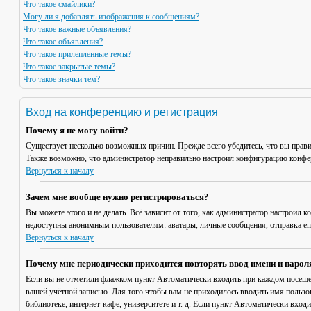
Что такое смайлики?
Могу ли я добавлять изображения к сообщениям?
Что такое важные объявления?
Что такое объявления?
Что такое прилепленные темы?
Что такое закрытые темы?
Что такое значки тем?
Вход на конференцию и регистрация
Почему я не могу войти?
Существует несколько возможных причин. Прежде всего убедитесь, что вы прави
Также возможно, что администратор неправильно настроил конфигурацию конфер
Вернуться к началу
Зачем мне вообще нужно регистрироваться?
Вы можете этого и не делать. Всё зависит от того, как администратор настроил
недоступны анонимным пользователям: аватары, личные сообщения, отправка email
Вернуться к началу
Почему мне периодически приходится повторять ввод имени и парол
Если вы не отметили флажком пункт
Автоматически входить при каждом посещ
вашей учётной записью. Для того чтобы вам не приходилось вводить имя пользо
библиотеке, интернет-кафе, университете и т. д. Если пункт
Автоматически входи