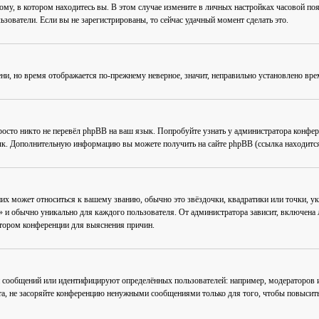
му, в котором находитесь вы. В этом случае измените в личных настройках часовой пояс 
ьзователи. Если вы не зарегистрированы, то сейчас удачный момент сделать это.
ени, но время отображается по-прежнему неверное, значит, неправильно установлено вр
осто никто не перевёл phpBB на ваш язык. Попробуйте узнать у администратора конфер
зык. Дополнительную информацию вы можете получить на сайте phpBB (ссылка находится
их может относиться к вашему званию, обычно это звёздочки, квадратики или точки, ук
 и обычно уникально для каждого пользователя. От администратора зависит, включена ли
атором конференции для выяснения причин.
 сообщений или идентифицируют определённых пользователей: например, модераторов
та, не засоряйте конференцию ненужными сообщениями только для того, чтобы повысить