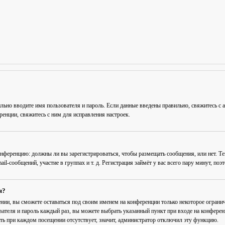
льно вводите имя пользователя и пароль. Если данные введены правильно, свяжитесь с 
енции, свяжитесь с ним для исправления настроек.
 конференцию: должны ли вы зарегистрироваться, чтобы размещать сообщения, или нет. Т
-сообщений, участие в группах и т. д. Регистрация займёт у вас всего пару минут, поэ
я?
ении
, вы сможете оставаться под своим именем на конференции только некоторое огранич
вателя и пароль каждый раз, вы можете выбрать указанный пункт при входе на конфере
ть при каждом посещении
отсутствует, значит, администратор отключил эту функцию.