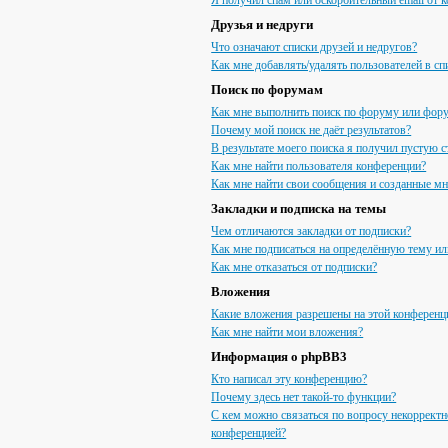
Я получил спам или оскорбительный email от к
Друзья и недруги
Что означают списки друзей и недругов?
Как мне добавлять/удалять пользователей в сп
Поиск по форумам
Как мне выполнить поиск по форуму или фор
Почему мой поиск не даёт результатов?
В результате моего поиска я получил пустую с
Как мне найти пользователя конференции?
Как мне найти свои сообщения и созданные м
Закладки и подписка на темы
Чем отличаются закладки от подписки?
Как мне подписаться на определённую тему и
Как мне отказаться от подписки?
Вложения
Какие вложения разрешены на этой конференц
Как мне найти мои вложения?
Информация о phpBB3
Кто написал эту конференцию?
Почему здесь нет такой-то функции?
С кем можно связаться по вопросу некорректн
конференцией?