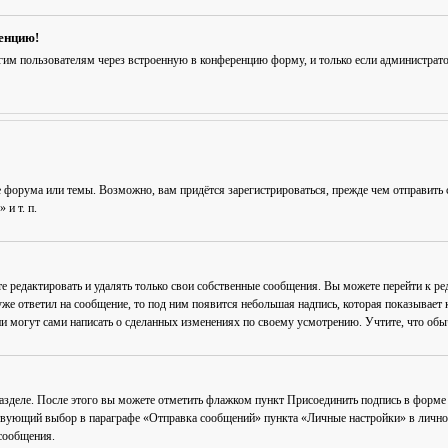
ренцию!
гим пользователям через встроенную в конференцию форму, и только если администрат
 форума или темы. Возможно, вам придётся зарегистрироваться, прежде чем отправить 
и т. п.
е редактировать и удалять только свои собственные сообщения. Вы можете перейти к р
уже ответил на сообщение, то под ним появится небольшая надпись, которая показывает к
и могут сами написать о сделанных изменениях по своему усмотрению. Учтите, что обычн
разделе. После этого вы можете отметить флажком пункт
Присоединить подпись
в форме 
вующий выбор в параграфе «Отправка сообщений» пункта «Личные настройки» в личном 
сообщения.