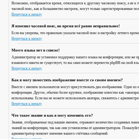
Возможно, отображается время, относящееся к другому часовому поясу, а не к то
часовой пояс, как и большинство настроек, могут только зарегистрированные пол
Вернуться к началу
Я изменил часовой пояс, но время всё равно неправильное!
Если вы уверены, что правильно указали часовой пояс и настройку летнего врем
Вернуться к началу
Моего языка нет в списке!
Администратор не установил поддержку вашего языка на конференции, или же пр
языкового пакета не существует, то вы сами можете перевести phpBB на свой я
Вернуться к началу
Как я могу поместить изображение вместе со своим именем?
Вместе с именем пользователя могут присутствовать два изображения. Одно из н
конференции. Другое, обычно более крупное, изображение известно как «аватара»
использованы. Если вы не можете использовать аватары, свяжитесь с администр
Вернуться к началу
Что такое звание и как я могу изменить его?
Звания, отображаемые под вашим именем, отражают количество созданных вами
званий на конференции, так как они установлены её администратором. Пожалуйс
администратор понизят значение вашего счётчика сообщений.