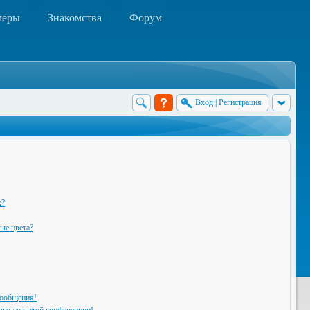
меры
Знакомства
Форум
Вход
|
Регистрация
х?
ые цвета?
сообщения!