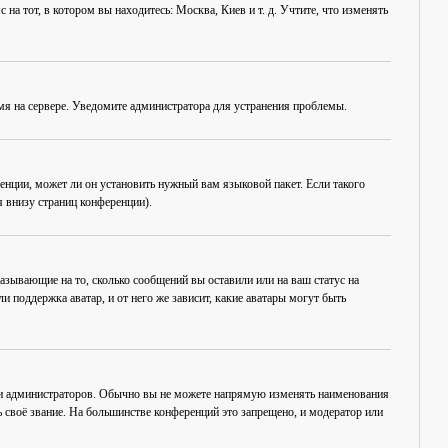
на тот, в котором вы находитесь: Москва, Киев и т. д. Учтите, что изменять
емя на сервере. Уведомите администратора для устранения проблемы.
енции, может ли он установить нужный вам языковой пакет. Если такого
 внизу страниц конференции).
азывающие на то, сколько сообщений вы оставили или на ваш статус на
 поддержка аватар, и от него же зависит, какие аватары могут быть
 и администраторов. Обычно вы не можете напрямую изменять наименования
 своё звание. На большинстве конференций это запрещено, и модератор или