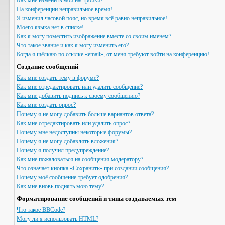
Как мне изменить мои настройки?
На конференции неправильное время!
Я изменил часовой пояс, но время всё равно неправильное!
Моего языка нет в списке!
Как я могу поместить изображение вместе со своим именем?
Что такое звание и как я могу изменить его?
Когда я щёлкаю по ссылке «email», от меня требуют войти на конференцию!
Создание сообщений
Как мне создать тему в форуме?
Как мне отредактировать или удалить сообщение?
Как мне добавить подпись к своему сообщению?
Как мне создать опрос?
Почему я не могу добавить больше вариантов ответа?
Как мне отредактировать или удалить опрос?
Почему мне недоступны некоторые форумы?
Почему я не могу добавлять вложения?
Почему я получил предупреждение?
Как мне пожаловаться на сообщения модератору?
Что означает кнопка «Сохранить» при создании сообщения?
Почему моё сообщение требует одобрения?
Как мне вновь поднять мою тему?
Форматирование сообщений и типы создаваемых тем
Что такое BBCode?
Могу ли я использовать HTML?