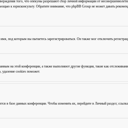
тверждения того, что опекуны разрешают сбор личной информации от несовершеннолетни
омощью к юрисконсульту. Обратите внимание, что phpBB Group не может давать рекоме
 имя, под которым вы пытаетесь зарегистрироваться. Он также мог отключить регистра
ованным на этой конференции, а также выполняют другие функции, такие как отслежива
 удаление cookies поможет.
ятся в базе данных конференции. Чтобы изменить их, перейдите в
Личный раздел
; ссылк