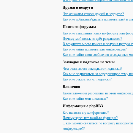
Я получил спам или оскорбительный email от к
Друзья и недруги
Что означают списки друзей и недругов?
Как мне добавлять/удалять пользователей в сп
Поиск по форумам
Как мне выполнить поиск по форуму или фор
Почему мой поиск не даёт результатов?
В результате моего поиска я получил пустую с
Как мне найти пользователя конференции?
Как мне найти свои сообщения и созданные м
Закладки и подписка на темы
Чем отличаются закладки от подписки?
Как мне подписаться на определённую тему и
Как мне отказаться от подписки?
Вложения
Какие вложения разрешены на этой конференц
Как мне найти мои вложения?
Информация о phpBB3
Кто написал эту конференцию?
Почему здесь нет такой-то функции?
С кем можно связаться по вопросу некорректн
конференцией?