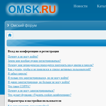
Новости
Ката
Омский форум
Вход на конференцию и регистрация
Почему я не могу войти?
Зачем мне вообще нужно регистрироваться?
Почему мне периодически приходится повторять ввод имени и пароля?
Как сделать, чтобы я не появлялся в списке активных пользователей?
Я забыл пароль!
Я только что зарегистрировался, но не могу войти!
Я давно зарегистрирован, но больше не могу войти!
Что такое COPPA?
Почему я не могу зарегистрироваться?
Что делает функция «Удалить cookies конференции»?
Параметры и настройки пользователя