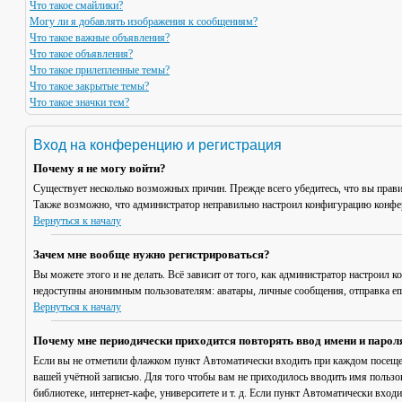
Что такое смайлики?
Могу ли я добавлять изображения к сообщениям?
Что такое важные объявления?
Что такое объявления?
Что такое прилепленные темы?
Что такое закрытые темы?
Что такое значки тем?
Вход на конференцию и регистрация
Почему я не могу войти?
Существует несколько возможных причин. Прежде всего убедитесь, что вы прави
Также возможно, что администратор неправильно настроил конфигурацию конфер
Вернуться к началу
Зачем мне вообще нужно регистрироваться?
Вы можете этого и не делать. Всё зависит от того, как администратор настроил
недоступны анонимным пользователям: аватары, личные сообщения, отправка email
Вернуться к началу
Почему мне периодически приходится повторять ввод имени и парол
Если вы не отметили флажком пункт
Автоматически входить при каждом посещ
вашей учётной записью. Для того чтобы вам не приходилось вводить имя пользо
библиотеке, интернет-кафе, университете и т. д. Если пункт
Автоматически входи