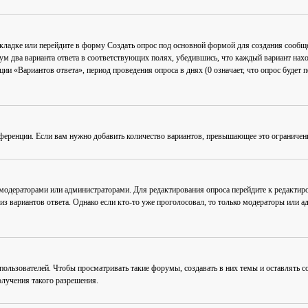
акладке или перейдите в форму
Создать опрос
под основной формой для создания сообщен
мум два варианта ответа в соответствующих полях, убедившись, что каждый вариант нахо
ии «Вариантов ответа», период проведения опроса в днях (0 означает, что опрос будет 
ференции. Если вам нужно добавить количество вариантов, превышающее это ограничен
 модераторами или администраторами. Для редактирования опроса перейдите к редактиро
из вариантов ответа. Однако если кто-то уже проголосовал, то только модераторы или а
льзователей. Чтобы просматривать такие форумы, создавать в них темы и оставлять со
лучения такого разрешения.