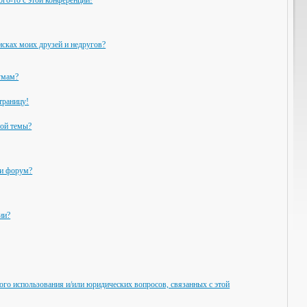
ого-то с этой конференции!
исках моих друзей и недругов?
умам?
траницу!
ной темы?
ли форум?
ии?
ого использования и/или юридических вопросов, связанных с этой