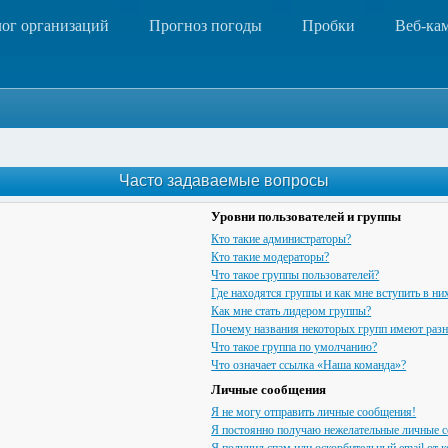
лог организаций
Прогноз погоды
Пробки
Веб-ка
Часто задаваемые вопросы
Уровни пользователей и группы
Кто такие администраторы?
Кто такие модераторы?
Что такое группы пользователей?
Где находятся группы и как мне вступить в ни
Как мне стать лидером группы?
Почему названия некоторых групп имеют разн
Что такое группа по умолчанию?
Что означает ссылка «Наша команда»?
Личные сообщения
Я не могу отправить личные сообщения!
Я постоянно получаю нежелательные личные 