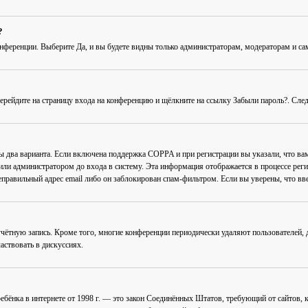
?
онференции
. Выберите
Да
, и вы будете видны только администраторам, модераторам и с
Перейдите на страницу входа на конференцию и щёлкните на ссылку
Забыли пароль?
. Сле
ны два варианта. Если включена поддержка COPPA и при регистрации вы указали, что в
или администратором до входа в систему. Эта информация отображается в процессе рег
еправильный адрес email либо он заблокирован спам-фильтром. Если вы уверены, что вве
учётную запись. Кроме того, многие конференции периодически удаляют пользователей
аствовать в дискуссиях.
ав ребёнка в интернете от 1998 г. — это закон Соединённых Штатов, требующий от сайто