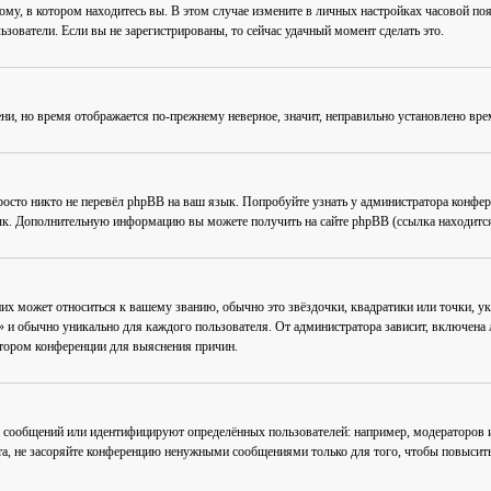
му, в котором находитесь вы. В этом случае измените в личных настройках часовой пояс 
ьзователи. Если вы не зарегистрированы, то сейчас удачный момент сделать это.
ени, но время отображается по-прежнему неверное, значит, неправильно установлено вр
осто никто не перевёл phpBB на ваш язык. Попробуйте узнать у администратора конфер
зык. Дополнительную информацию вы можете получить на сайте phpBB (ссылка находится
их может относиться к вашему званию, обычно это звёздочки, квадратики или точки, ук
 и обычно уникально для каждого пользователя. От администратора зависит, включена ли
атором конференции для выяснения причин.
 сообщений или идентифицируют определённых пользователей: например, модераторов
та, не засоряйте конференцию ненужными сообщениями только для того, чтобы повысить