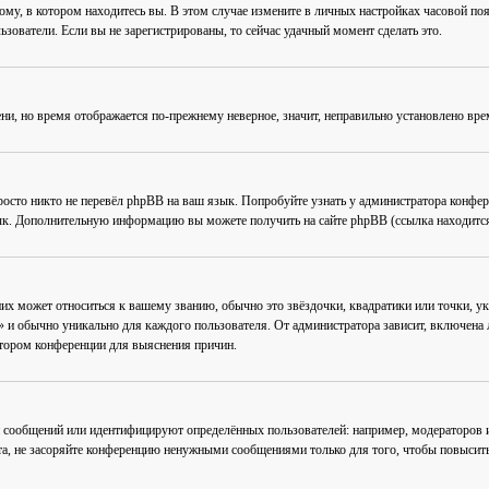
му, в котором находитесь вы. В этом случае измените в личных настройках часовой пояс 
ьзователи. Если вы не зарегистрированы, то сейчас удачный момент сделать это.
ени, но время отображается по-прежнему неверное, значит, неправильно установлено вр
осто никто не перевёл phpBB на ваш язык. Попробуйте узнать у администратора конфер
зык. Дополнительную информацию вы можете получить на сайте phpBB (ссылка находится
их может относиться к вашему званию, обычно это звёздочки, квадратики или точки, ук
 и обычно уникально для каждого пользователя. От администратора зависит, включена ли
атором конференции для выяснения причин.
 сообщений или идентифицируют определённых пользователей: например, модераторов
та, не засоряйте конференцию ненужными сообщениями только для того, чтобы повысить