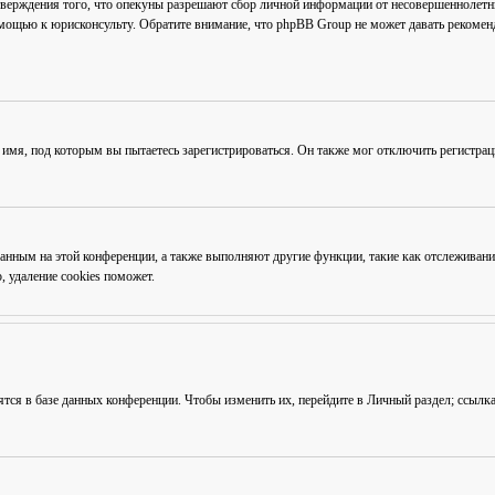
тверждения того, что опекуны разрешают сбор личной информации от несовершеннолетни
омощью к юрисконсульту. Обратите внимание, что phpBB Group не может давать рекоме
 имя, под которым вы пытаетесь зарегистрироваться. Он также мог отключить регистра
ованным на этой конференции, а также выполняют другие функции, такие как отслежива
 удаление cookies поможет.
ятся в базе данных конференции. Чтобы изменить их, перейдите в
Личный раздел
; ссылк