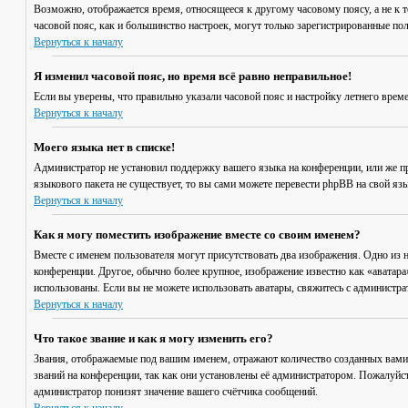
Возможно, отображается время, относящееся к другому часовому поясу, а не к то
часовой пояс, как и большинство настроек, могут только зарегистрированные пол
Вернуться к началу
Я изменил часовой пояс, но время всё равно неправильное!
Если вы уверены, что правильно указали часовой пояс и настройку летнего врем
Вернуться к началу
Моего языка нет в списке!
Администратор не установил поддержку вашего языка на конференции, или же пр
языкового пакета не существует, то вы сами можете перевести phpBB на свой я
Вернуться к началу
Как я могу поместить изображение вместе со своим именем?
Вместе с именем пользователя могут присутствовать два изображения. Одно из н
конференции. Другое, обычно более крупное, изображение известно как «аватара»
использованы. Если вы не можете использовать аватары, свяжитесь с администр
Вернуться к началу
Что такое звание и как я могу изменить его?
Звания, отображаемые под вашим именем, отражают количество созданных вами
званий на конференции, так как они установлены её администратором. Пожалуйс
администратор понизят значение вашего счётчика сообщений.