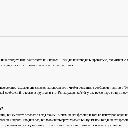
льно вводите имя пользователя и пароль. Если данные введены правильно, свяжитесь с 
енции, свяжитесь с ним для исправления настроек.
 конференцию: должны ли вы зарегистрироваться, чтобы размещать сообщения, или нет. Т
-сообщений, участие в группах и т. д. Регистрация займёт у вас всего пару минут, поэ
я?
ении
, вы сможете оставаться под своим именем на конференции только некоторое огранич
вателя и пароль каждый раз, вы можете выбрать указанный пункт при входе на конфере
ть при каждом посещении
отсутствует, значит, администратор отключил эту функцию.