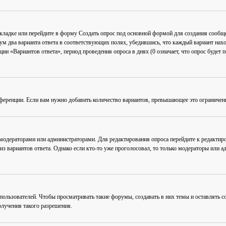
акладке или перейдите в форму
Создать опрос
под основной формой для создания сообщен
мум два варианта ответа в соответствующих полях, убедившись, что каждый вариант нахо
ии «Вариантов ответа», период проведения опроса в днях (0 означает, что опрос будет 
ференции. Если вам нужно добавить количество вариантов, превышающее это ограничен
 модераторами или администраторами. Для редактирования опроса перейдите к редактиро
из вариантов ответа. Однако если кто-то уже проголосовал, то только модераторы или а
льзователей. Чтобы просматривать такие форумы, создавать в них темы и оставлять со
лучения такого разрешения.