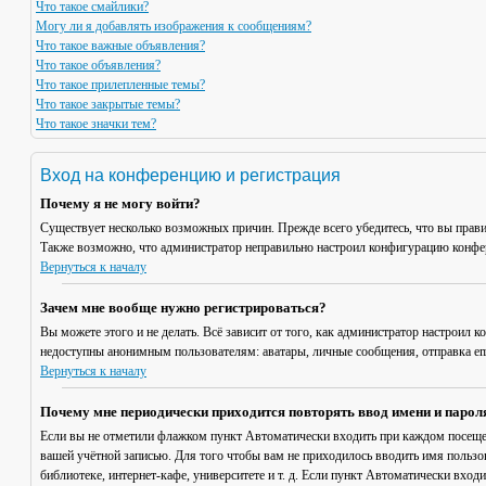
Что такое смайлики?
Могу ли я добавлять изображения к сообщениям?
Что такое важные объявления?
Что такое объявления?
Что такое прилепленные темы?
Что такое закрытые темы?
Что такое значки тем?
Вход на конференцию и регистрация
Почему я не могу войти?
Существует несколько возможных причин. Прежде всего убедитесь, что вы прави
Также возможно, что администратор неправильно настроил конфигурацию конфер
Вернуться к началу
Зачем мне вообще нужно регистрироваться?
Вы можете этого и не делать. Всё зависит от того, как администратор настроил
недоступны анонимным пользователям: аватары, личные сообщения, отправка email
Вернуться к началу
Почему мне периодически приходится повторять ввод имени и парол
Если вы не отметили флажком пункт
Автоматически входить при каждом посещ
вашей учётной записью. Для того чтобы вам не приходилось вводить имя пользо
библиотеке, интернет-кафе, университете и т. д. Если пункт
Автоматически входи