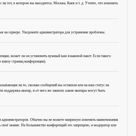
на тот, в котором вы находитесь: Москва, Киев и т. д. Учтите, что изменять
емя на сервере. Уведомите администратора для устранения проблемы.
енции, может ли он установить нужный вам языковой пакет. Если такого
 внизу страниц конференции).
азывающие на то, сколько сообщений вы оставили или на ваш статус на
 поддержка аватар, и от него же зависит, какие аватары могут быть
 и администраторов. Обычно вы не можете напрямую изменять наименования
 своё звание. На большинстве конференций это запрещено, и модератор или