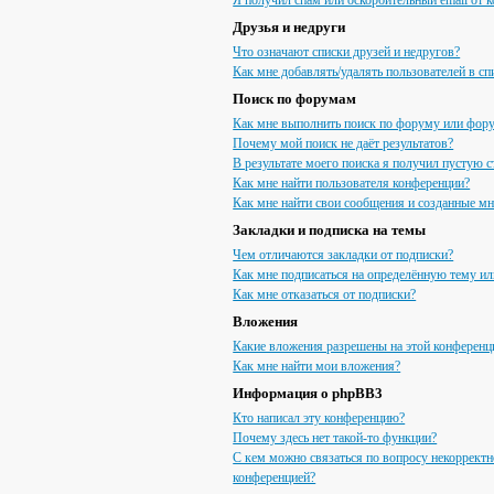
Я получил спам или оскорбительный email от к
Друзья и недруги
Что означают списки друзей и недругов?
Как мне добавлять/удалять пользователей в сп
Поиск по форумам
Как мне выполнить поиск по форуму или фор
Почему мой поиск не даёт результатов?
В результате моего поиска я получил пустую с
Как мне найти пользователя конференции?
Как мне найти свои сообщения и созданные м
Закладки и подписка на темы
Чем отличаются закладки от подписки?
Как мне подписаться на определённую тему и
Как мне отказаться от подписки?
Вложения
Какие вложения разрешены на этой конференц
Как мне найти мои вложения?
Информация о phpBB3
Кто написал эту конференцию?
Почему здесь нет такой-то функции?
С кем можно связаться по вопросу некорректн
конференцией?