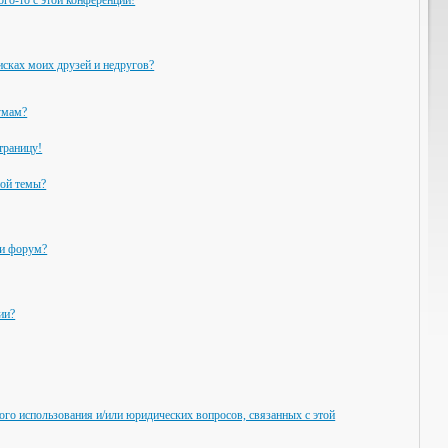
ого-то с этой конференции!
исках моих друзей и недругов?
умам?
траницу!
ной темы?
ли форум?
ии?
ого использования и/или юридических вопросов, связанных с этой