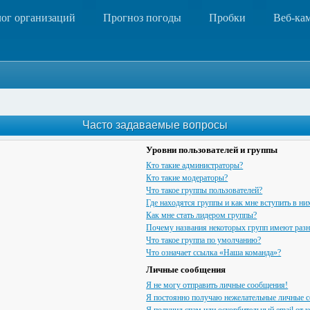
лог организаций
Прогноз погоды
Пробки
Веб-ка
Часто задаваемые вопросы
Уровни пользователей и группы
Кто такие администраторы?
Кто такие модераторы?
Что такое группы пользователей?
Где находятся группы и как мне вступить в ни
Как мне стать лидером группы?
Почему названия некоторых групп имеют разн
Что такое группа по умолчанию?
Что означает ссылка «Наша команда»?
Личные сообщения
Я не могу отправить личные сообщения!
Я постоянно получаю нежелательные личные 