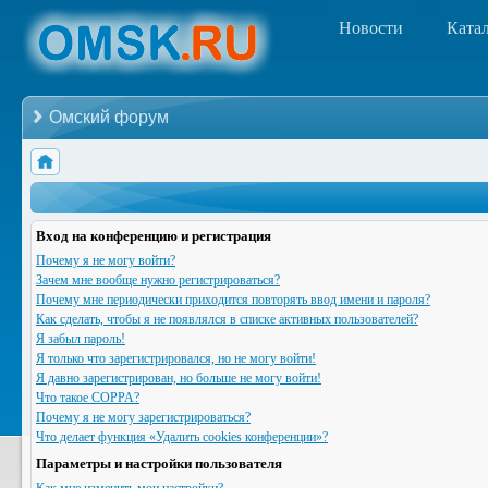
Новости
Ката
Омский форум
Вход на конференцию и регистрация
Почему я не могу войти?
Зачем мне вообще нужно регистрироваться?
Почему мне периодически приходится повторять ввод имени и пароля?
Как сделать, чтобы я не появлялся в списке активных пользователей?
Я забыл пароль!
Я только что зарегистрировался, но не могу войти!
Я давно зарегистрирован, но больше не могу войти!
Что такое COPPA?
Почему я не могу зарегистрироваться?
Что делает функция «Удалить cookies конференции»?
Параметры и настройки пользователя