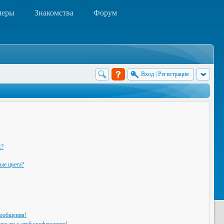
меры
Знакомства
Форум
Вход
|
Регистрация
х?
ые цвета?
сообщения!