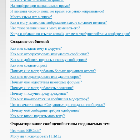
Как мне изменить мои настройки?
На конференции неправильное время!
Я изменил часовой пояс, но время всё равно неправильное!
Моего языка нет в списке!
Как я могу поместить изображение вместе со своим именем?
Что такое звание и как я могу изменить его?
Когда я щёлкаю по ссылке «email», от меня требуют войти на конференцию!
Создание сообщений
Как мне создать тему в форуме?
Как мне отредактировать или удалить сообщение?
Как мне добавить подпись к своему сообщению?
Как мне создать опрос?
Почему я не могу добавить больше вариантов ответа?
Как мне отредактировать или удалить опрос?
Почему мне недоступны некоторые форумы?
Почему я не могу добавлять вложения?
Почему я получил предупреждение?
Как мне пожаловаться на сообщения модератору?
Что означает кнопка «Сохранить» при создании сообщения?
Почему моё сообщение требует одобрения?
Как мне вновь поднять мою тему?
Форматирование сообщений и типы создаваемых тем
Что такое BBCode?
Могу ли я использовать HTML?