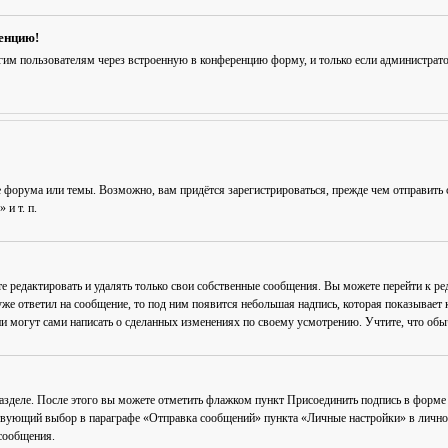
ренцию!
гим пользователям через встроенную в конференцию форму, и только если администрат
 форума или темы. Возможно, вам придётся зарегистрироваться, прежде чем отправить 
и т. п.
е редактировать и удалять только свои собственные сообщения. Вы можете перейти к р
уже ответил на сообщение, то под ним появится небольшая надпись, которая показывает к
и могут сами написать о сделанных изменениях по своему усмотрению. Учтите, что обычн
разделе. После этого вы можете отметить флажком пункт
Присоединить подпись
в форме 
вующий выбор в параграфе «Отправка сообщений» пункта «Личные настройки» в личном 
сообщения.