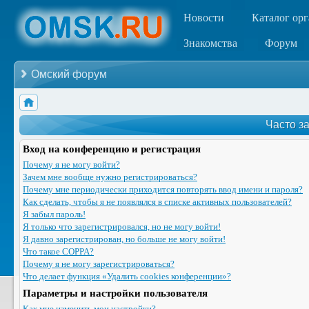
Новости
Каталог ор
Знакомства
Форум
Омский форум
Часто з
Вход на конференцию и регистрация
Почему я не могу войти?
Зачем мне вообще нужно регистрироваться?
Почему мне периодически приходится повторять ввод имени и пароля?
Как сделать, чтобы я не появлялся в списке активных пользователей?
Я забыл пароль!
Я только что зарегистрировался, но не могу войти!
Я давно зарегистрирован, но больше не могу войти!
Что такое COPPA?
Почему я не могу зарегистрироваться?
Что делает функция «Удалить cookies конференции»?
Параметры и настройки пользователя
Как мне изменить мои настройки?