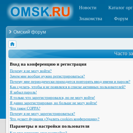
Новости
Каталог ор
Знакомства
Форум
Омский форум
Часто з
Вход на конференцию и регистрация
Почему я не могу войти?
Зачем мне вообще нужно регистрироваться?
Почему мне периодически приходится повторять ввод имени и пароля?
Как сделать, чтобы я не появлялся в списке активных пользователей?
Я забыл пароль!
Я только что зарегистрировался, но не могу войти!
Я давно зарегистрирован, но больше не могу войти!
Что такое COPPA?
Почему я не могу зарегистрироваться?
Что делает функция «Удалить cookies конференции»?
Параметры и настройки пользователя
Как мне изменить мои настройки?