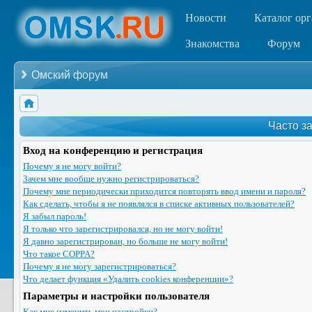
Новости
Каталог ор
Знакомства
Форум
Омский форум
Часто з
Вход на конференцию и регистрация
Почему я не могу войти?
Зачем мне вообще нужно регистрироваться?
Почему мне периодически приходится повторять ввод имени и пароля?
Как сделать, чтобы я не появлялся в списке активных пользователей?
Я забыл пароль!
Я только что зарегистрировался, но не могу войти!
Я давно зарегистрирован, но больше не могу войти!
Что такое COPPA?
Почему я не могу зарегистрироваться?
Что делает функция «Удалить cookies конференции»?
Параметры и настройки пользователя
Как мне изменить мои настройки?