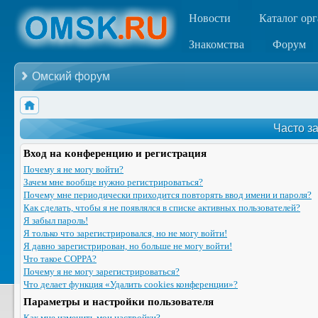
Новости
Каталог ор
Знакомства
Форум
Омский форум
Часто з
Вход на конференцию и регистрация
Почему я не могу войти?
Зачем мне вообще нужно регистрироваться?
Почему мне периодически приходится повторять ввод имени и пароля?
Как сделать, чтобы я не появлялся в списке активных пользователей?
Я забыл пароль!
Я только что зарегистрировался, но не могу войти!
Я давно зарегистрирован, но больше не могу войти!
Что такое COPPA?
Почему я не могу зарегистрироваться?
Что делает функция «Удалить cookies конференции»?
Параметры и настройки пользователя
Как мне изменить мои настройки?