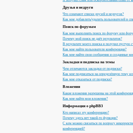
Я получил спам или оскорбительный email от к
Друзья и недруги
Что означают списки друзей и недругов?
Как мне добавлять/удалять пользователей в сп
Поиск по форумам
Как мне выполнить поиск по форуму или фор
Почему мой поиск не даёт результатов?
В результате моего поиска я получил пустую с
Как мне найти пользователя конференции?
Как мне найти свои сообщения и созданные м
Закладки и подписка на темы
Чем отличаются закладки от подписки?
Как мне подписаться на определённую тему и
Как мне отказаться от подписки?
Вложения
Какие вложения разрешены на этой конференц
Как мне найти мои вложения?
Информация о phpBB3
Кто написал эту конференцию?
Почему здесь нет такой-то функции?
С кем можно связаться по вопросу некорректн
конференцией?