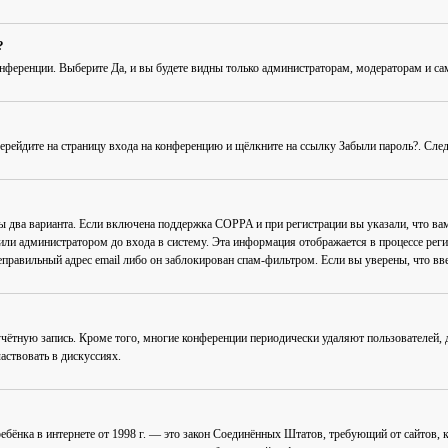
?
онференции
. Выберите
Да
, и вы будете видны только администраторам, модераторам и с
Перейдите на страницу входа на конференцию и щёлкните на ссылку
Забыли пароль?
. Сле
ны два варианта. Если включена поддержка COPPA и при регистрации вы указали, что в
или администратором до входа в систему. Эта информация отображается в процессе рег
еправильный адрес email либо он заблокирован спам-фильтром. Если вы уверены, что вве
учётную запись. Кроме того, многие конференции периодически удаляют пользователей
аствовать в дискуссиях.
ав ребёнка в интернете от 1998 г. — это закон Соединённых Штатов, требующий от сайто