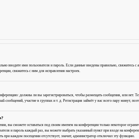
льно вводите имя пользователя и пароль. Если данные введены правильно, свяжитесь с 
енции, свяжитесь с ним для исправления настроек.
 конференцию: должны ли вы зарегистрироваться, чтобы размещать сообщения, или нет. Т
-сообщений, участие в группах и т. д. Регистрация займёт у вас всего пару минут, поэ
я?
ении
, вы сможете оставаться под своим именем на конференции только некоторое огранич
вателя и пароль каждый раз, вы можете выбрать указанный пункт при входе на конфере
ть при каждом посещении
отсутствует, значит, администратор отключил эту функцию.