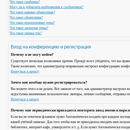
Что такое смайлики?
Могу ли я добавлять изображения к сообщениям?
Что такое важные объявления?
Что такое объявления?
Что такое прилепленные темы?
Что такое закрытые темы?
Что такое значки тем?
Вход на конференцию и регистрация
Почему я не могу войти?
Существует несколько возможных причин. Прежде всего убедитесь, что вы прави
Также возможно, что администратор неправильно настроил конфигурацию конфер
Вернуться к началу
Зачем мне вообще нужно регистрироваться?
Вы можете этого и не делать. Всё зависит от того, как администратор настроил
недоступны анонимным пользователям: аватары, личные сообщения, отправка email
Вернуться к началу
Почему мне периодически приходится повторять ввод имени и парол
Если вы не отметили флажком пункт
Автоматически входить при каждом посещ
вашей учётной записью. Для того чтобы вам не приходилось вводить имя пользо
библиотеке, интернет-кафе, университете и т. д. Если пункт
Автоматически входи