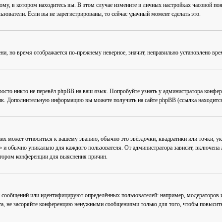
му, в котором находитесь вы. В этом случае измените в личных настройках часовой пояс 
ьзователи. Если вы не зарегистрированы, то сейчас удачный момент сделать это.
ени, но время отображается по-прежнему неверное, значит, неправильно установлено вр
осто никто не перевёл phpBB на ваш язык. Попробуйте узнать у администратора конфер
зык. Дополнительную информацию вы можете получить на сайте phpBB (ссылка находится
их может относиться к вашему званию, обычно это звёздочки, квадратики или точки, ук
 и обычно уникально для каждого пользователя. От администратора зависит, включена ли
атором конференции для выяснения причин.
 сообщений или идентифицируют определённых пользователей: например, модераторов
та, не засоряйте конференцию ненужными сообщениями только для того, чтобы повысить