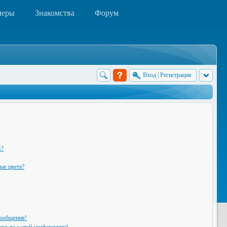
меры
Знакомства
Форум
Вход
|
Регистрация
х?
ые цвета?
сообщения!