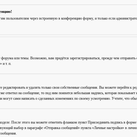
ренцию!
гим пользователям через встроенную в конференцию форму, и только если администрат
 форума или темы. Возможно, вам придётся зарегистрироваться, прежде чем отправить 
и т. п.
е редактировать и удалять только свои собственные сообщения. Вы можете перейти к р
уже ответил на сообщение, то под ним появится небольшая надпись, которая показывает к
и могут сами написать о сделанных изменениях по своему усмотрению. Учтите, что обычн
разделе. После этого вы можете отметить флажком пункт
Присоединить подпись
в форме 
вующий выбор в параграфе «Отправка сообщений» пункта «Личные настройки» в личном 
сообщения.