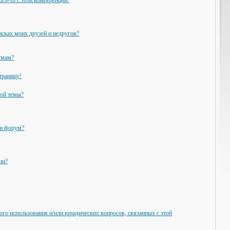
ого-то с этой конференции!
исках моих друзей и недругов?
умам?
траницу!
ной темы?
ли форум?
ии?
ого использования и/или юридических вопросов, связанных с этой