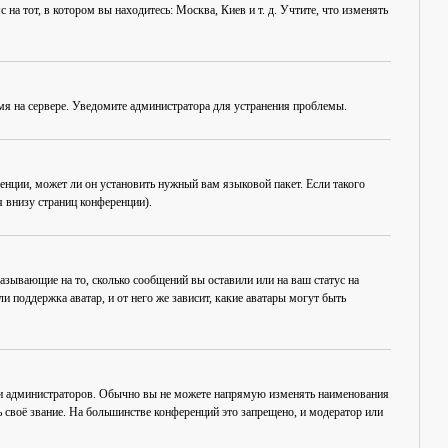
на тот, в котором вы находитесь: Москва, Киев и т. д. Учтите, что изменять
емя на сервере. Уведомите администратора для устранения проблемы.
енции, может ли он установить нужный вам языковой пакет. Если такого
 внизу страниц конференции).
азывающие на то, сколько сообщений вы оставили или на ваш статус на
 поддержка аватар, и от него же зависит, какие аватары могут быть
 и администраторов. Обычно вы не можете напрямую изменять наименования
 своё звание. На большинстве конференций это запрещено, и модератор или