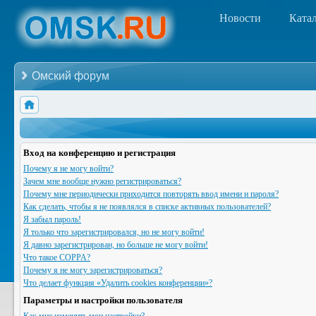
Новости
Ката
Омский форум
Вход на конференцию и регистрация
Почему я не могу войти?
Зачем мне вообще нужно регистрироваться?
Почему мне периодически приходится повторять ввод имени и пароля?
Как сделать, чтобы я не появлялся в списке активных пользователей?
Я забыл пароль!
Я только что зарегистрировался, но не могу войти!
Я давно зарегистрирован, но больше не могу войти!
Что такое COPPA?
Почему я не могу зарегистрироваться?
Что делает функция «Удалить cookies конференции»?
Параметры и настройки пользователя