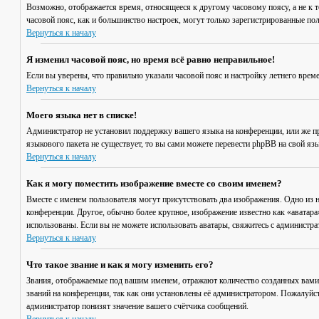
Возможно, отображается время, относящееся к другому часовому поясу, а не к то
часовой пояс, как и большинство настроек, могут только зарегистрированные пол
Вернуться к началу
Я изменил часовой пояс, но время всё равно неправильное!
Если вы уверены, что правильно указали часовой пояс и настройку летнего врем
Вернуться к началу
Моего языка нет в списке!
Администратор не установил поддержку вашего языка на конференции, или же пр
языкового пакета не существует, то вы сами можете перевести phpBB на свой я
Вернуться к началу
Как я могу поместить изображение вместе со своим именем?
Вместе с именем пользователя могут присутствовать два изображения. Одно из н
конференции. Другое, обычно более крупное, изображение известно как «аватара»
использованы. Если вы не можете использовать аватары, свяжитесь с администр
Вернуться к началу
Что такое звание и как я могу изменить его?
Звания, отображаемые под вашим именем, отражают количество созданных вами
званий на конференции, так как они установлены её администратором. Пожалуйс
администратор понизят значение вашего счётчика сообщений.