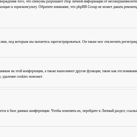
тверждения того, что опекуны разрешают сбор личной информации от несовершеннолетни
омощью к юрисконсульту. Обратите внимание, что phpBB Group не может давать рекоме
 имя, под которым вы пытаетесь зарегистрироваться. Он также мог отключить регистра
ованным на этой конференции, а также выполняют другие функции, такие как отслежива
 удаление cookies поможет.
ятся в базе данных конференции. Чтобы изменить их, перейдите в
Личный раздел
; ссылк