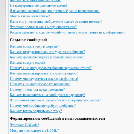
Как мне изменить мои настройки?
На конференции неправильное время!
Я изменил часовой пояс, но время всё равно неправильное!
Моего языка нет в списке!
Как я могу поместить изображение вместе со своим именем?
Что такое звание и как я могу изменить его?
Когда я щёлкаю по ссылке «email», от меня требуют войти на конференцию!
Создание сообщений
Как мне создать тему в форуме?
Как мне отредактировать или удалить сообщение?
Как мне добавить подпись к своему сообщению?
Как мне создать опрос?
Почему я не могу добавить больше вариантов ответа?
Как мне отредактировать или удалить опрос?
Почему мне недоступны некоторые форумы?
Почему я не могу добавлять вложения?
Почему я получил предупреждение?
Как мне пожаловаться на сообщения модератору?
Что означает кнопка «Сохранить» при создании сообщения?
Почему моё сообщение требует одобрения?
Как мне вновь поднять мою тему?
Форматирование сообщений и типы создаваемых тем
Что такое BBCode?
Могу ли я использовать HTML?