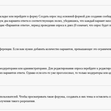
акладке или перейдите в форму
Создать опрос
под основной формой для создания сообщен
мум два варианта ответа в соответствующих полях, убедившись, что каждый вариант нахо
ии «Вариантов ответа», период проведения опроса в днях (0 означает, что опрос будет 
ференции. Если вам нужно добавить количество вариантов, превышающее это ограничен
 модераторами или администраторами. Для редактирования опроса перейдите к редактиро
из вариантов ответа. Однако если кто-то уже проголосовал, то только модераторы или а
льзователей. Чтобы просматривать такие форумы, создавать в них темы и оставлять со
лучения такого разрешения.