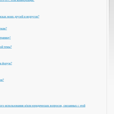
ого-то с этой конференции!
исках моих друзей и недругов?
умам?
траницу!
ной темы?
ли форум?
ии?
ого использования и/или юридических вопросов, связанных с этой