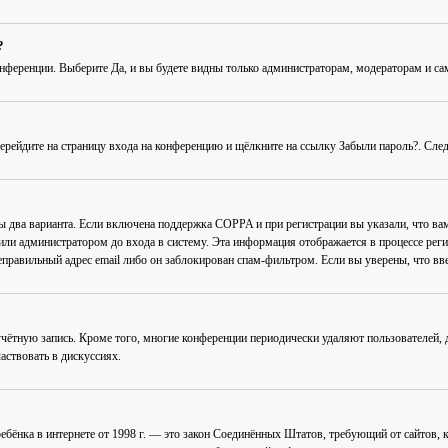
?
онференции
. Выберите
Да
, и вы будете видны только администраторам, модераторам и с
Перейдите на страницу входа на конференцию и щёлкните на ссылку
Забыли пароль?
. Сле
ны два варианта. Если включена поддержка COPPA и при регистрации вы указали, что в
или администратором до входа в систему. Эта информация отображается в процессе рег
еправильный адрес email либо он заблокирован спам-фильтром. Если вы уверены, что вве
учётную запись. Кроме того, многие конференции периодически удаляют пользователей
аствовать в дискуссиях.
ав ребёнка в интернете от 1998 г. — это закон Соединённых Штатов, требующий от сайто