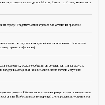
на тот, в котором вы находитесь: Москва, Киев и т. д. Учтите, что изменять
емя на сервере. Уведомите администратора для устранения проблемы.
енции, может ли он установить нужный вам языковой пакет. Если такого
 внизу страниц конференции).
азывающие на то, сколько сообщений вы оставили или на ваш статус на
 поддержка аватар, и от него же зависит, какие аватары могут быть
 и администраторов. Обычно вы не можете напрямую изменять наименования
 своё звание. На большинстве конференций это запрещено, и модератор или