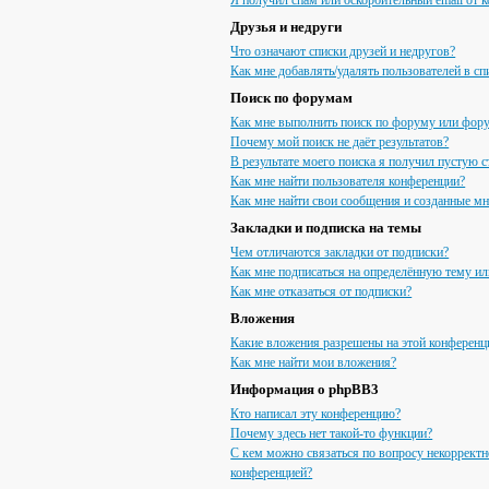
Я получил спам или оскорбительный email от к
Друзья и недруги
Что означают списки друзей и недругов?
Как мне добавлять/удалять пользователей в сп
Поиск по форумам
Как мне выполнить поиск по форуму или фор
Почему мой поиск не даёт результатов?
В результате моего поиска я получил пустую с
Как мне найти пользователя конференции?
Как мне найти свои сообщения и созданные м
Закладки и подписка на темы
Чем отличаются закладки от подписки?
Как мне подписаться на определённую тему и
Как мне отказаться от подписки?
Вложения
Какие вложения разрешены на этой конференц
Как мне найти мои вложения?
Информация о phpBB3
Кто написал эту конференцию?
Почему здесь нет такой-то функции?
С кем можно связаться по вопросу некорректн
конференцией?