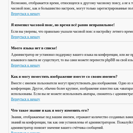
Возможно, отображается время, относящееся к другому часовому поясу, а не к то
часовой пояс, как и большинство настроек, могут только зарегистрированные пол
Вернуться к началу
Я изменил часовой пояс, но время всё равно неправильное!
Если вы уверены, что правильно указали часовой пояс и настройку летнего врем
Вернуться к началу
Моего языка нет в списке!
Администратор не установил поддержку вашего языка на конференции, или же пр
языкового пакета не существует, то вы сами можете перевести phpBB на свой я
Вернуться к началу
Как я могу поместить изображение вместе со своим именем?
Вместе с именем пользователя могут присутствовать два изображения. Одно из н
конференции. Другое, обычно более крупное, изображение известно как «аватара»
использованы. Если вы не можете использовать аватары, свяжитесь с администр
Вернуться к началу
Что такое звание и как я могу изменить его?
Звания, отображаемые под вашим именем, отражают количество созданных вами
званий на конференции, так как они установлены её администратором. Пожалуйс
администратор понизят значение вашего счётчика сообщений.