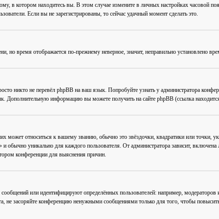
му, в котором находитесь вы. В этом случае измените в личных настройках часовой пояс 
ьзователи. Если вы не зарегистрированы, то сейчас удачный момент сделать это.
ени, но время отображается по-прежнему неверное, значит, неправильно установлено вр
осто никто не перевёл phpBB на ваш язык. Попробуйте узнать у администратора конфер
зык. Дополнительную информацию вы можете получить на сайте phpBB (ссылка находится
их может относиться к вашему званию, обычно это звёздочки, квадратики или точки, ук
 и обычно уникально для каждого пользователя. От администратора зависит, включена ли
атором конференции для выяснения причин.
 сообщений или идентифицируют определённых пользователей: например, модераторов
та, не засоряйте конференцию ненужными сообщениями только для того, чтобы повысить