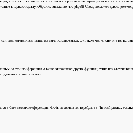
тверждения того, что опекуны разрешают сбор личной информации от несовершеннолетни
омощью к юрисконсульту. Обратите внимание, что phpBB Group не может давать рекоме
 имя, под которым вы пытаетесь зарегистрироваться. Он также мог отключить регистра
ованным на этой конференции, а также выполняют другие функции, такие как отслежива
 удаление cookies поможет.
ятся в базе данных конференции. Чтобы изменить их, перейдите в
Личный раздел
; ссылк