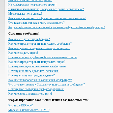
Как мне изменить мои настройки?
На конференции неправильное время!
Я изменил часовой пояс, но время всё равно неправильное!
Моего языка нет в списке!
Как я могу поместить изображение вместе со своим именем?
Что такое звание и как я могу изменить его?
Когда я щёлкаю по ссылке «email», от меня требуют войти на конференцию!
Создание сообщений
Как мне создать тему в форуме?
Как мне отредактировать или удалить сообщение?
Как мне добавить подпись к своему сообщению?
Как мне создать опрос?
Почему я не могу добавить больше вариантов ответа?
Как мне отредактировать или удалить опрос?
Почему мне недоступны некоторые форумы?
Почему я не могу добавлять вложения?
Почему я получил предупреждение?
Как мне пожаловаться на сообщения модератору?
Что означает кнопка «Сохранить» при создании сообщения?
Почему моё сообщение требует одобрения?
Как мне вновь поднять мою тему?
Форматирование сообщений и типы создаваемых тем
Что такое BBCode?
Могу ли я использовать HTML?