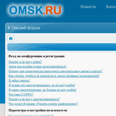
Новости
Ката
Омский форум
Вход на конференцию и регистрация
Почему я не могу войти?
Зачем мне вообще нужно регистрироваться?
Почему мне периодически приходится повторять ввод имени и пароля?
Как сделать, чтобы я не появлялся в списке активных пользователей?
Я забыл пароль!
Я только что зарегистрировался, но не могу войти!
Я давно зарегистрирован, но больше не могу войти!
Что такое COPPA?
Почему я не могу зарегистрироваться?
Что делает функция «Удалить cookies конференции»?
Параметры и настройки пользователя