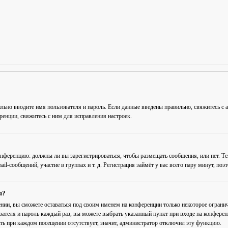
льно вводите имя пользователя и пароль. Если данные введены правильно, свяжитесь с 
енции, свяжитесь с ним для исправления настроек.
 конференцию: должны ли вы зарегистрироваться, чтобы размещать сообщения, или нет. Т
-сообщений, участие в группах и т. д. Регистрация займёт у вас всего пару минут, поэ
я?
ении
, вы сможете оставаться под своим именем на конференции только некоторое огранич
вателя и пароль каждый раз, вы можете выбрать указанный пункт при входе на конфере
ть при каждом посещении
отсутствует, значит, администратор отключил эту функцию.