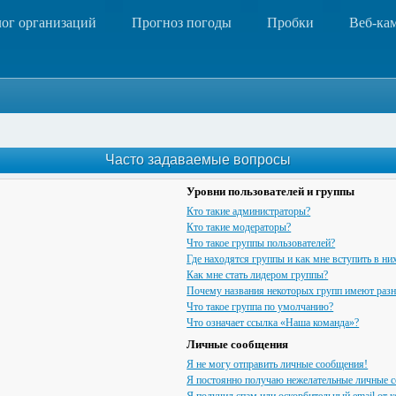
лог организаций
Прогноз погоды
Пробки
Веб-ка
Часто задаваемые вопросы
Уровни пользователей и группы
Кто такие администраторы?
Кто такие модераторы?
Что такое группы пользователей?
Где находятся группы и как мне вступить в ни
Как мне стать лидером группы?
Почему названия некоторых групп имеют разн
Что такое группа по умолчанию?
Что означает ссылка «Наша команда»?
Личные сообщения
Я не могу отправить личные сообщения!
Я постоянно получаю нежелательные личные 