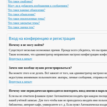
Что такое смайлики?
Могу ли я добавлять изображения к сообщениям?
Что такое важные объявления?
Что такое объявления?
Что такое прилепленные темы?
Что такое закрытые темы?
Что такое значки тем?
Вход на конференцию и регистрация
Почему я не могу войти?
Существует несколько возможных причин. Прежде всего убедитесь, что вы прави
Также возможно, что администратор неправильно настроил конфигурацию конфер
Вернуться к началу
Зачем мне вообще нужно регистрироваться?
Вы можете этого и не делать. Всё зависит от того, как администратор настроил
недоступны анонимным пользователям: аватары, личные сообщения, отправка email
Вернуться к началу
Почему мне периодически приходится повторять ввод имени и парол
Если вы не отметили флажком пункт
Автоматически входить при каждом посещ
вашей учётной записью. Для того чтобы вам не приходилось вводить имя пользо
библиотеке, интернет-кафе, университете и т. д. Если пункт
Автоматически входи