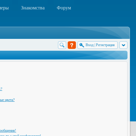
меры
Знакомства
Форум
Вход
|
Регистрация
х?
ые цвета?
сообщения!