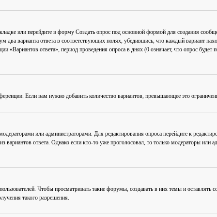
акладке или перейдите в форму
Создать опрос
под основной формой для создания сообщен
мум два варианта ответа в соответствующих полях, убедившись, что каждый вариант нахо
ии «Вариантов ответа», период проведения опроса в днях (0 означает, что опрос будет 
ференции. Если вам нужно добавить количество вариантов, превышающее это ограничен
 модераторами или администраторами. Для редактирования опроса перейдите к редактиро
из вариантов ответа. Однако если кто-то уже проголосовал, то только модераторы или а
льзователей. Чтобы просматривать такие форумы, создавать в них темы и оставлять со
лучения такого разрешения.