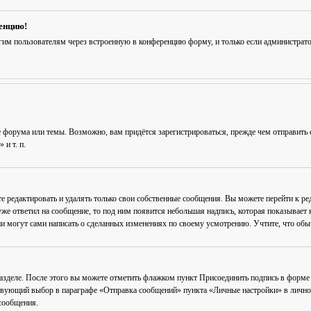
ренцию!
гим пользователям через встроенную в конференцию форму, и только если администрат
 форума или темы. Возможно, вам придётся зарегистрироваться, прежде чем отправить 
и т. п.
е редактировать и удалять только свои собственные сообщения. Вы можете перейти к р
уже ответил на сообщение, то под ним появится небольшая надпись, которая показывает к
и могут сами написать о сделанных изменениях по своему усмотрению. Учтите, что обычн
разделе. После этого вы можете отметить флажком пункт
Присоединить подпись
в форме 
вующий выбор в параграфе «Отправка сообщений» пункта «Личные настройки» в личном 
сообщения.