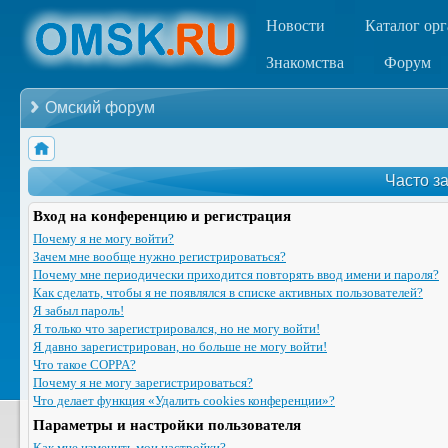
Новости
Каталог ор
Знакомства
Форум
Омский форум
Часто з
Вход на конференцию и регистрация
Почему я не могу войти?
Зачем мне вообще нужно регистрироваться?
Почему мне периодически приходится повторять ввод имени и пароля?
Как сделать, чтобы я не появлялся в списке активных пользователей?
Я забыл пароль!
Я только что зарегистрировался, но не могу войти!
Я давно зарегистрирован, но больше не могу войти!
Что такое COPPA?
Почему я не могу зарегистрироваться?
Что делает функция «Удалить cookies конференции»?
Параметры и настройки пользователя
Как мне изменить мои настройки?