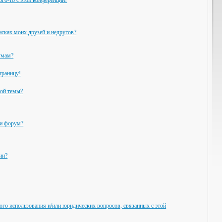
ого-то с этой конференции!
исках моих друзей и недругов?
умам?
траницу!
ной темы?
ли форум?
ии?
ого использования и/или юридических вопросов, связанных с этой