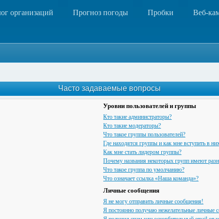
лог организаций
Прогноз погоды
Пробки
Веб-ка
Часто задаваемые вопросы
Уровни пользователей и группы
Кто такие администраторы?
Кто такие модераторы?
Что такое группы пользователей?
Где находятся группы и как мне вступить в ни
Как мне стать лидером группы?
Почему названия некоторых групп имеют разн
Что такое группа по умолчанию?
Что означает ссылка «Наша команда»?
Личные сообщения
Я не могу отправить личные сообщения!
Я постоянно получаю нежелательные личные 