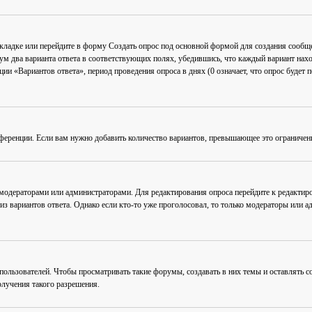
акладке или перейдите в форму
Создать опрос
под основной формой для создания сообщен
мум два варианта ответа в соответствующих полях, убедившись, что каждый вариант нахо
ии «Вариантов ответа», период проведения опроса в днях (0 означает, что опрос будет 
ференции. Если вам нужно добавить количество вариантов, превышающее это ограничен
 модераторами или администраторами. Для редактирования опроса перейдите к редактиро
из вариантов ответа. Однако если кто-то уже проголосовал, то только модераторы или а
льзователей. Чтобы просматривать такие форумы, создавать в них темы и оставлять со
лучения такого разрешения.