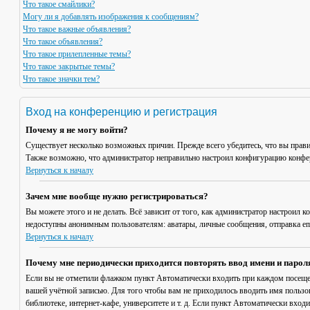
Что такое смайлики?
Могу ли я добавлять изображения к сообщениям?
Что такое важные объявления?
Что такое объявления?
Что такое прилепленные темы?
Что такое закрытые темы?
Что такое значки тем?
Вход на конференцию и регистрация
Почему я не могу войти?
Существует несколько возможных причин. Прежде всего убедитесь, что вы прави
Также возможно, что администратор неправильно настроил конфигурацию конфер
Вернуться к началу
Зачем мне вообще нужно регистрироваться?
Вы можете этого и не делать. Всё зависит от того, как администратор настроил
недоступны анонимным пользователям: аватары, личные сообщения, отправка email
Вернуться к началу
Почему мне периодически приходится повторять ввод имени и парол
Если вы не отметили флажком пункт
Автоматически входить при каждом посещ
вашей учётной записью. Для того чтобы вам не приходилось вводить имя пользо
библиотеке, интернет-кафе, университете и т. д. Если пункт
Автоматически входи