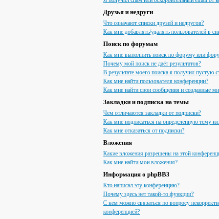
Я получил спам или оскорбительный email от к
Друзья и недруги
Что означают списки друзей и недругов?
Как мне добавлять/удалять пользователей в сп
Поиск по форумам
Как мне выполнить поиск по форуму или фор
Почему мой поиск не даёт результатов?
В результате моего поиска я получил пустую с
Как мне найти пользователя конференции?
Как мне найти свои сообщения и созданные м
Закладки и подписка на темы
Чем отличаются закладки от подписки?
Как мне подписаться на определённую тему и
Как мне отказаться от подписки?
Вложения
Какие вложения разрешены на этой конференц
Как мне найти мои вложения?
Информация о phpBB3
Кто написал эту конференцию?
Почему здесь нет такой-то функции?
С кем можно связаться по вопросу некорректн
конференцией?