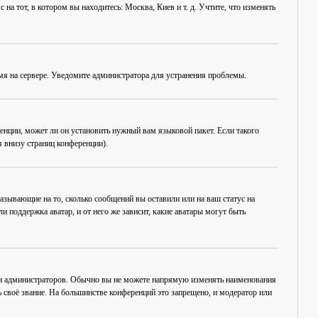
на тот, в котором вы находитесь: Москва, Киев и т. д. Учтите, что изменять
емя на сервере. Уведомите администратора для устранения проблемы.
енции, может ли он установить нужный вам языковой пакет. Если такого
 внизу страниц конференции).
азывающие на то, сколько сообщений вы оставили или на ваш статус на
 поддержка аватар, и от него же зависит, какие аватары могут быть
 и администраторов. Обычно вы не можете напрямую изменять наименования
 своё звание. На большинстве конференций это запрещено, и модератор или