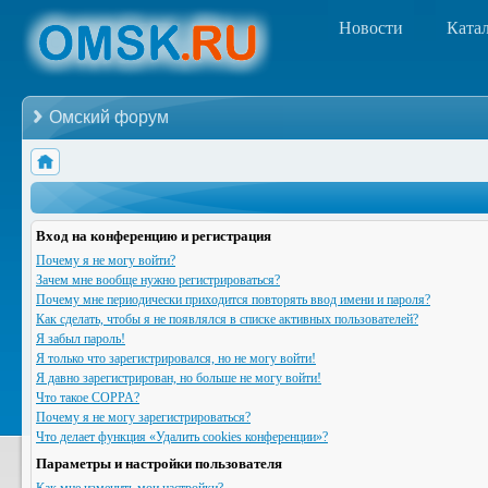
Новости
Ката
Омский форум
Вход на конференцию и регистрация
Почему я не могу войти?
Зачем мне вообще нужно регистрироваться?
Почему мне периодически приходится повторять ввод имени и пароля?
Как сделать, чтобы я не появлялся в списке активных пользователей?
Я забыл пароль!
Я только что зарегистрировался, но не могу войти!
Я давно зарегистрирован, но больше не могу войти!
Что такое COPPA?
Почему я не могу зарегистрироваться?
Что делает функция «Удалить cookies конференции»?
Параметры и настройки пользователя