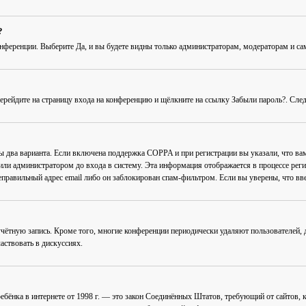
?
онференции
. Выберите
Да
, и вы будете видны только администраторам, модераторам и с
Перейдите на страницу входа на конференцию и щёлкните на ссылку
Забыли пароль?
. Сле
ны два варианта. Если включена поддержка COPPA и при регистрации вы указали, что в
или администратором до входа в систему. Эта информация отображается в процессе рег
еправильный адрес email либо он заблокирован спам-фильтром. Если вы уверены, что вве
учётную запись. Кроме того, многие конференции периодически удаляют пользователей
аствовать в дискуссиях.
ав ребёнка в интернете от 1998 г. — это закон Соединённых Штатов, требующий от сайто