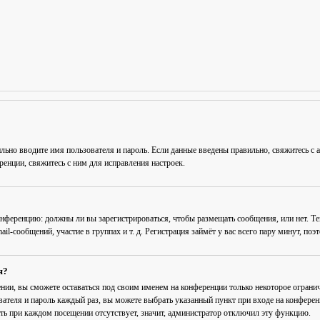
льно вводите имя пользователя и пароль. Если данные введены правильно, свяжитесь с 
енции, свяжитесь с ним для исправления настроек.
 конференцию: должны ли вы зарегистрироваться, чтобы размещать сообщения, или нет. Т
-сообщений, участие в группах и т. д. Регистрация займёт у вас всего пару минут, поэ
я?
ении
, вы сможете оставаться под своим именем на конференции только некоторое огранич
вателя и пароль каждый раз, вы можете выбрать указанный пункт при входе на конфере
ть при каждом посещении
отсутствует, значит, администратор отключил эту функцию.