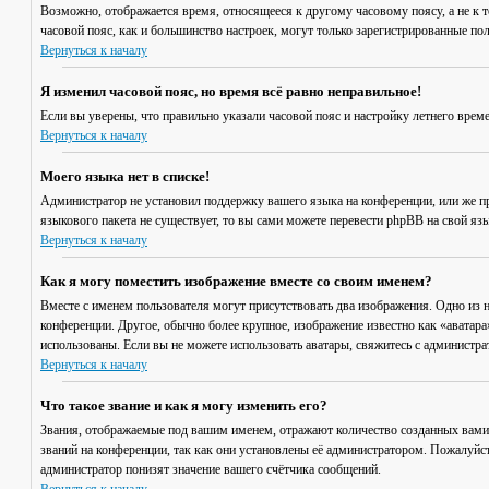
Возможно, отображается время, относящееся к другому часовому поясу, а не к то
часовой пояс, как и большинство настроек, могут только зарегистрированные пол
Вернуться к началу
Я изменил часовой пояс, но время всё равно неправильное!
Если вы уверены, что правильно указали часовой пояс и настройку летнего врем
Вернуться к началу
Моего языка нет в списке!
Администратор не установил поддержку вашего языка на конференции, или же пр
языкового пакета не существует, то вы сами можете перевести phpBB на свой я
Вернуться к началу
Как я могу поместить изображение вместе со своим именем?
Вместе с именем пользователя могут присутствовать два изображения. Одно из н
конференции. Другое, обычно более крупное, изображение известно как «аватара»
использованы. Если вы не можете использовать аватары, свяжитесь с администр
Вернуться к началу
Что такое звание и как я могу изменить его?
Звания, отображаемые под вашим именем, отражают количество созданных вами
званий на конференции, так как они установлены её администратором. Пожалуйс
администратор понизят значение вашего счётчика сообщений.