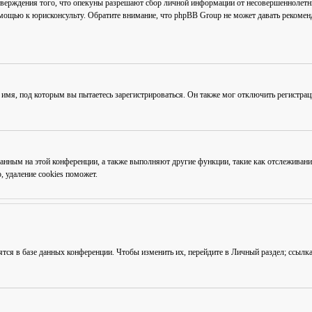
тверждения того, что опекуны разрешают сбор личной информации от несовершеннолетни
омощью к юрисконсульту. Обратите внимание, что phpBB Group не может давать рекоме
 имя, под которым вы пытаетесь зарегистрироваться. Он также мог отключить регистра
ованным на этой конференции, а также выполняют другие функции, такие как отслежива
 удаление cookies поможет.
ятся в базе данных конференции. Чтобы изменить их, перейдите в
Личный раздел
; ссылк