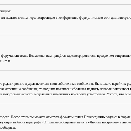
ренцию!
гим пользователям через встроенную в конференцию форму, и только если администрат
 форума или темы. Возможно, вам придётся зарегистрироваться, прежде чем отправить 
и т. п.
е редактировать и удалять только свои собственные сообщения. Вы можете перейти к р
уже ответил на сообщение, то под ним появится небольшая надпись, которая показывает к
и могут сами написать о сделанных изменениях по своему усмотрению. Учтите, что обычн
разделе. После этого вы можете отметить флажком пункт
Присоединить подпись
в форме 
вующий выбор в параграфе «Отправка сообщений» пункта «Личные настройки» в личном 
сообщения.