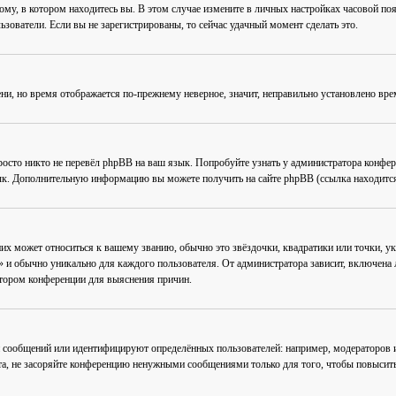
му, в котором находитесь вы. В этом случае измените в личных настройках часовой пояс 
ьзователи. Если вы не зарегистрированы, то сейчас удачный момент сделать это.
ени, но время отображается по-прежнему неверное, значит, неправильно установлено вр
осто никто не перевёл phpBB на ваш язык. Попробуйте узнать у администратора конфер
зык. Дополнительную информацию вы можете получить на сайте phpBB (ссылка находится
их может относиться к вашему званию, обычно это звёздочки, квадратики или точки, ук
 и обычно уникально для каждого пользователя. От администратора зависит, включена ли
атором конференции для выяснения причин.
 сообщений или идентифицируют определённых пользователей: например, модераторов
та, не засоряйте конференцию ненужными сообщениями только для того, чтобы повысить