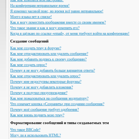
Как мне изменить мои настройки?
На конференции неправильное время!
Я изменил часовой пояс, но время всё равно неправильное!
Моего языка нет в списке!
Как я могу поместить изображение вместе со своим именем?
Что такое звание и как я могу изменить его?
Когда я щёлкаю по ссылке «email», от меня требуют войти на конференцию!
Создание сообщений
Как мне создать тему в форуме?
Как мне отредактировать или удалить сообщение?
Как мне добавить подпись к своему сообщению?
Как мне создать опрос?
Почему я не могу добавить больше вариантов ответа?
Как мне отредактировать или удалить опрос?
Почему мне недоступны некоторые форумы?
Почему я не могу добавлять вложения?
Почему я получил предупреждение?
Как мне пожаловаться на сообщения модератору?
Что означает кнопка «Сохранить» при создании сообщения?
Почему моё сообщение требует одобрения?
Как мне вновь поднять мою тему?
Форматирование сообщений и типы создаваемых тем
Что такое BBCode?
Могу ли я использовать HTML?