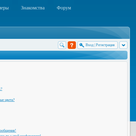
меры
Знакомства
Форум
Вход
|
Регистрация
х?
ые цвета?
сообщения!