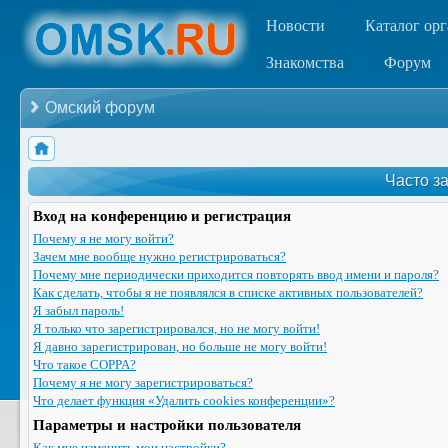
Новости
Каталог ор
Знакомства
Форум
Омский форум
Часто з
Вход на конференцию и регистрация
Почему я не могу войти?
Зачем мне вообще нужно регистрироваться?
Почему мне периодически приходится повторять ввод имени и пароля?
Как сделать, чтобы я не появлялся в списке активных пользователей?
Я забыл пароль!
Я только что зарегистрировался, но не могу войти!
Я давно зарегистрирован, но больше не могу войти!
Что такое COPPA?
Почему я не могу зарегистрироваться?
Что делает функция «Удалить cookies конференции»?
Параметры и настройки пользователя
Как мне изменить мои настройки?