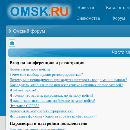
Новости
Каталог ор
Знакомства
Форум
Омский форум
Часто з
Вход на конференцию и регистрация
Почему я не могу войти?
Зачем мне вообще нужно регистрироваться?
Почему мне периодически приходится повторять ввод имени и пароля?
Как сделать, чтобы я не появлялся в списке активных пользователей?
Я забыл пароль!
Я только что зарегистрировался, но не могу войти!
Я давно зарегистрирован, но больше не могу войти!
Что такое COPPA?
Почему я не могу зарегистрироваться?
Что делает функция «Удалить cookies конференции»?
Параметры и настройки пользователя
Как мне изменить мои настройки?