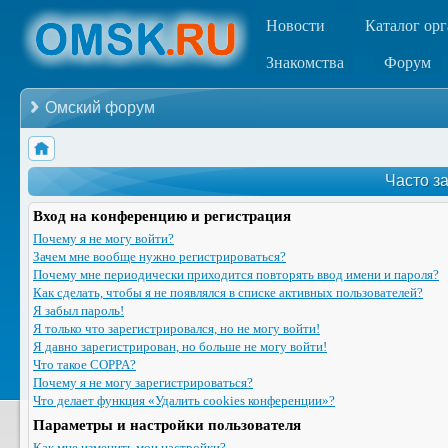
Новости
Каталог ор
Знакомства
Форум
Омский форум
Часто з
Вход на конференцию и регистрация
Почему я не могу войти?
Зачем мне вообще нужно регистрироваться?
Почему мне периодически приходится повторять ввод имени и пароля?
Как сделать, чтобы я не появлялся в списке активных пользователей?
Я забыл пароль!
Я только что зарегистрировался, но не могу войти!
Я давно зарегистрирован, но больше не могу войти!
Что такое COPPA?
Почему я не могу зарегистрироваться?
Что делает функция «Удалить cookies конференции»?
Параметры и настройки пользователя
Как мне изменить мои настройки?