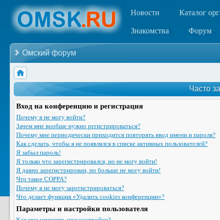
Новости
Каталог ор
Знакомства
Форум
Омский форум
Часто з
Вход на конференцию и регистрация
Почему я не могу войти?
Зачем мне вообще нужно регистрироваться?
Почему мне периодически приходится повторять ввод имени и пароля?
Как сделать, чтобы я не появлялся в списке активных пользователей?
Я забыл пароль!
Я только что зарегистрировался, но не могу войти!
Я давно зарегистрирован, но больше не могу войти!
Что такое COPPA?
Почему я не могу зарегистрироваться?
Что делает функция «Удалить cookies конференции»?
Параметры и настройки пользователя
Как мне изменить мои настройки?