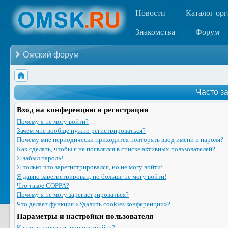
Новости
Каталог ор
Знакомства
Форум
Омский форум
Часто з
Вход на конференцию и регистрация
Почему я не могу войти?
Зачем мне вообще нужно регистрироваться?
Почему мне периодически приходится повторять ввод имени и пароля?
Как сделать, чтобы я не появлялся в списке активных пользователей?
Я забыл пароль!
Я только что зарегистрировался, но не могу войти!
Я давно зарегистрирован, но больше не могу войти!
Что такое COPPA?
Почему я не могу зарегистрироваться?
Что делает функция «Удалить cookies конференции»?
Параметры и настройки пользователя
Как мне изменить мои настройки?