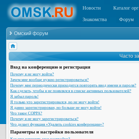
Новости
Каталог ор
Знакомства
Форум
Омский форум
Часто з
Вход на конференцию и регистрация
Почему я не могу войти?
Зачем мне вообще нужно регистрироваться?
Почему мне периодически приходится повторять ввод имени и пароля?
Как сделать, чтобы я не появлялся в списке активных пользователей?
Я забыл пароль!
Я только что зарегистрировался, но не могу войти!
Я давно зарегистрирован, но больше не могу войти!
Что такое COPPA?
Почему я не могу зарегистрироваться?
Что делает функция «Удалить cookies конференции»?
Параметры и настройки пользователя
Как мне изменить мои настройки?