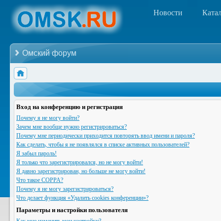
Новости
Ката
Омский форум
Вход на конференцию и регистрация
Почему я не могу войти?
Зачем мне вообще нужно регистрироваться?
Почему мне периодически приходится повторять ввод имени и пароля?
Как сделать, чтобы я не появлялся в списке активных пользователей?
Я забыл пароль!
Я только что зарегистрировался, но не могу войти!
Я давно зарегистрирован, но больше не могу войти!
Что такое COPPA?
Почему я не могу зарегистрироваться?
Что делает функция «Удалить cookies конференции»?
Параметры и настройки пользователя