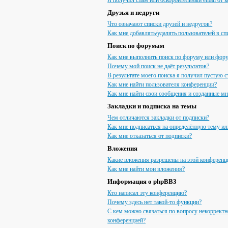
Я получил спам или оскорбительный email от к
Друзья и недруги
Что означают списки друзей и недругов?
Как мне добавлять/удалять пользователей в сп
Поиск по форумам
Как мне выполнить поиск по форуму или фор
Почему мой поиск не даёт результатов?
В результате моего поиска я получил пустую с
Как мне найти пользователя конференции?
Как мне найти свои сообщения и созданные м
Закладки и подписка на темы
Чем отличаются закладки от подписки?
Как мне подписаться на определённую тему и
Как мне отказаться от подписки?
Вложения
Какие вложения разрешены на этой конференц
Как мне найти мои вложения?
Информация о phpBB3
Кто написал эту конференцию?
Почему здесь нет такой-то функции?
С кем можно связаться по вопросу некорректн
конференцией?