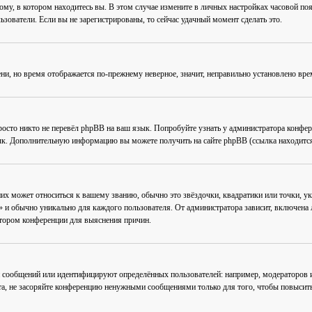
му, в котором находитесь вы. В этом случае измените в личных настройках часовой пояс 
ьзователи. Если вы не зарегистрированы, то сейчас удачный момент сделать это.
ени, но время отображается по-прежнему неверное, значит, неправильно установлено вр
осто никто не перевёл phpBB на ваш язык. Попробуйте узнать у администратора конфер
зык. Дополнительную информацию вы можете получить на сайте phpBB (ссылка находится
их может относиться к вашему званию, обычно это звёздочки, квадратики или точки, ук
 и обычно уникально для каждого пользователя. От администратора зависит, включена ли
атором конференции для выяснения причин.
 сообщений или идентифицируют определённых пользователей: например, модераторов
та, не засоряйте конференцию ненужными сообщениями только для того, чтобы повысить