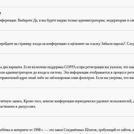
?
онференции
. Выберите
Да
, и вы будете видны только администраторам, модераторам и с
Перейдите на страницу входа на конференцию и щёлкните на ссылку
Забыли пароль?
. Сле
ны два варианта. Если включена поддержка COPPA и при регистрации вы указали, что в
или администратором до входа в систему. Эта информация отображается в процессе рег
еправильный адрес email либо он заблокирован спам-фильтром. Если вы уверены, что вве
учётную запись. Кроме того, многие конференции периодически удаляют пользователей
аствовать в дискуссиях.
ав ребёнка в интернете от 1998 г. — это закон Соединённых Штатов, требующий от сайто