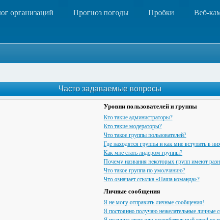
лог организаций
Прогноз погоды
Пробки
Веб-ка
Часто задаваемые вопросы
Уровни пользователей и группы
Кто такие администраторы?
Кто такие модераторы?
Что такое группы пользователей?
Где находятся группы и как мне вступить в ни
Как мне стать лидером группы?
Почему названия некоторых групп имеют разн
Что такое группа по умолчанию?
Что означает ссылка «Наша команда»?
Личные сообщения
Я не могу отправить личные сообщения!
Я постоянно получаю нежелательные личные 