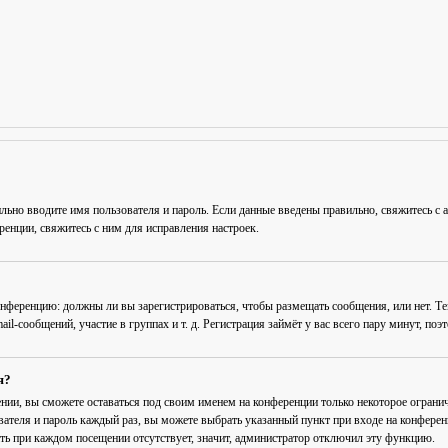
льно вводите имя пользователя и пароль. Если данные введены правильно, свяжитесь с 
енции, свяжитесь с ним для исправления настроек.
 конференцию: должны ли вы зарегистрироваться, чтобы размещать сообщения, или нет. Т
-сообщений, участие в группах и т. д. Регистрация займёт у вас всего пару минут, поэ
я?
ении
, вы сможете оставаться под своим именем на конференции только некоторое огранич
вателя и пароль каждый раз, вы можете выбрать указанный пункт при входе на конфере
ть при каждом посещении
отсутствует, значит, администратор отключил эту функцию.