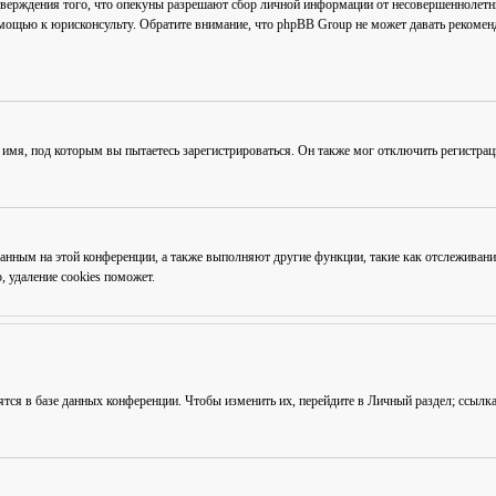
тверждения того, что опекуны разрешают сбор личной информации от несовершеннолетни
омощью к юрисконсульту. Обратите внимание, что phpBB Group не может давать рекоме
 имя, под которым вы пытаетесь зарегистрироваться. Он также мог отключить регистра
ованным на этой конференции, а также выполняют другие функции, такие как отслежива
 удаление cookies поможет.
ятся в базе данных конференции. Чтобы изменить их, перейдите в
Личный раздел
; ссылк