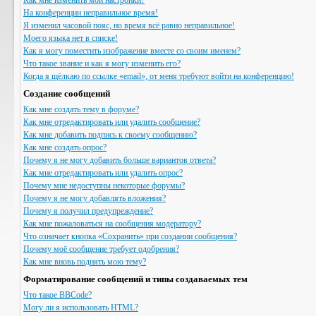
Как мне изменить мои настройки?
На конференции неправильное время!
Я изменил часовой пояс, но время всё равно неправильное!
Моего языка нет в списке!
Как я могу поместить изображение вместе со своим именем?
Что такое звание и как я могу изменить его?
Когда я щёлкаю по ссылке «email», от меня требуют войти на конференцию!
Создание сообщений
Как мне создать тему в форуме?
Как мне отредактировать или удалить сообщение?
Как мне добавить подпись к своему сообщению?
Как мне создать опрос?
Почему я не могу добавить больше вариантов ответа?
Как мне отредактировать или удалить опрос?
Почему мне недоступны некоторые форумы?
Почему я не могу добавлять вложения?
Почему я получил предупреждение?
Как мне пожаловаться на сообщения модератору?
Что означает кнопка «Сохранить» при создании сообщения?
Почему моё сообщение требует одобрения?
Как мне вновь поднять мою тему?
Форматирование сообщений и типы создаваемых тем
Что такое BBCode?
Могу ли я использовать HTML?