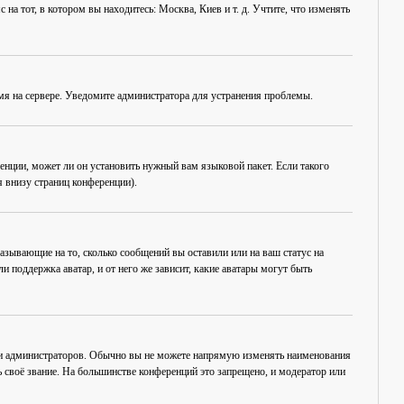
на тот, в котором вы находитесь: Москва, Киев и т. д. Учтите, что изменять
емя на сервере. Уведомите администратора для устранения проблемы.
енции, может ли он установить нужный вам языковой пакет. Если такого
 внизу страниц конференции).
азывающие на то, сколько сообщений вы оставили или на ваш статус на
 поддержка аватар, и от него же зависит, какие аватары могут быть
 и администраторов. Обычно вы не можете напрямую изменять наименования
 своё звание. На большинстве конференций это запрещено, и модератор или