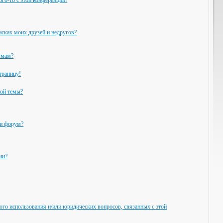
ого-то с этой конференции!
исках моих друзей и недругов?
умам?
траницу!
ной темы?
ли форум?
ии?
ого использования и/или юридических вопросов, связанных с этой