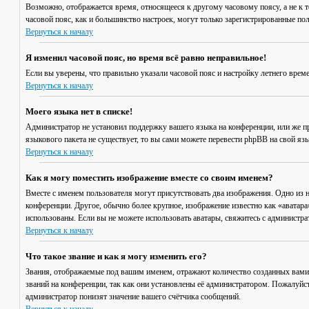
Возможно, отображается время, относящееся к другому часовому поясу, а не к то
часовой пояс, как и большинство настроек, могут только зарегистрированные пол
Вернуться к началу
Я изменил часовой пояс, но время всё равно неправильное!
Если вы уверены, что правильно указали часовой пояс и настройку летнего врем
Вернуться к началу
Моего языка нет в списке!
Администратор не установил поддержку вашего языка на конференции, или же пр
языкового пакета не существует, то вы сами можете перевести phpBB на свой я
Вернуться к началу
Как я могу поместить изображение вместе со своим именем?
Вместе с именем пользователя могут присутствовать два изображения. Одно из н
конференции. Другое, обычно более крупное, изображение известно как «аватара»
использованы. Если вы не можете использовать аватары, свяжитесь с администр
Вернуться к началу
Что такое звание и как я могу изменить его?
Звания, отображаемые под вашим именем, отражают количество созданных вами
званий на конференции, так как они установлены её администратором. Пожалуйс
администратор понизят значение вашего счётчика сообщений.