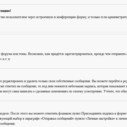
ренцию!
гим пользователям через встроенную в конференцию форму, и только если администрат
 форума или темы. Возможно, вам придётся зарегистрироваться, прежде чем отправить 
и т. п.
е редактировать и удалять только свои собственные сообщения. Вы можете перейти к р
уже ответил на сообщение, то под ним появится небольшая надпись, которая показывает к
и могут сами написать о сделанных изменениях по своему усмотрению. Учтите, что обычн
разделе. После этого вы можете отметить флажком пункт
Присоединить подпись
в форме 
вующий выбор в параграфе «Отправка сообщений» пункта «Личные настройки» в личном 
сообщения.