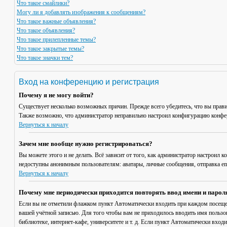
Что такое смайлики?
Могу ли я добавлять изображения к сообщениям?
Что такое важные объявления?
Что такое объявления?
Что такое прилепленные темы?
Что такое закрытые темы?
Что такое значки тем?
Вход на конференцию и регистрация
Почему я не могу войти?
Существует несколько возможных причин. Прежде всего убедитесь, что вы прави
Также возможно, что администратор неправильно настроил конфигурацию конфер
Вернуться к началу
Зачем мне вообще нужно регистрироваться?
Вы можете этого и не делать. Всё зависит от того, как администратор настроил
недоступны анонимным пользователям: аватары, личные сообщения, отправка email
Вернуться к началу
Почему мне периодически приходится повторять ввод имени и парол
Если вы не отметили флажком пункт
Автоматически входить при каждом посещ
вашей учётной записью. Для того чтобы вам не приходилось вводить имя пользо
библиотеке, интернет-кафе, университете и т. д. Если пункт
Автоматически входи