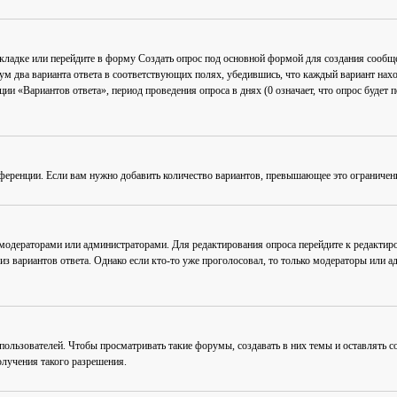
акладке или перейдите в форму
Создать опрос
под основной формой для создания сообщен
мум два варианта ответа в соответствующих полях, убедившись, что каждый вариант нахо
ии «Вариантов ответа», период проведения опроса в днях (0 означает, что опрос будет 
ференции. Если вам нужно добавить количество вариантов, превышающее это ограничен
 модераторами или администраторами. Для редактирования опроса перейдите к редактиро
из вариантов ответа. Однако если кто-то уже проголосовал, то только модераторы или а
льзователей. Чтобы просматривать такие форумы, создавать в них темы и оставлять со
лучения такого разрешения.