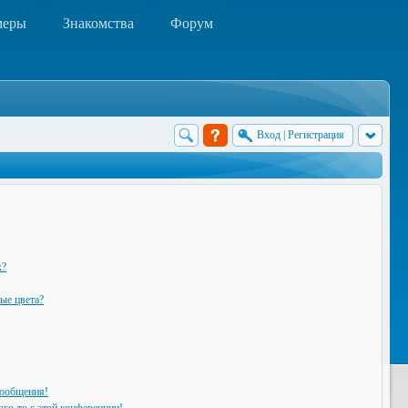
меры
Знакомства
Форум
Вход
|
Регистрация
х?
ые цвета?
сообщения!