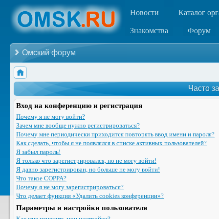
Новости
Каталог ор
Знакомства
Форум
Омский форум
Часто з
Вход на конференцию и регистрация
Почему я не могу войти?
Зачем мне вообще нужно регистрироваться?
Почему мне периодически приходится повторять ввод имени и пароля?
Как сделать, чтобы я не появлялся в списке активных пользователей?
Я забыл пароль!
Я только что зарегистрировался, но не могу войти!
Я давно зарегистрирован, но больше не могу войти!
Что такое COPPA?
Почему я не могу зарегистрироваться?
Что делает функция «Удалить cookies конференции»?
Параметры и настройки пользователя
Как мне изменить мои настройки?