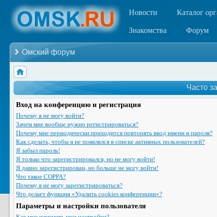
Новости
Каталог ор
Знакомства
Форум
Омский форум
Часто з
Вход на конференцию и регистрация
Почему я не могу войти?
Зачем мне вообще нужно регистрироваться?
Почему мне периодически приходится повторять ввод имени и пароля?
Как сделать, чтобы я не появлялся в списке активных пользователей?
Я забыл пароль!
Я только что зарегистрировался, но не могу войти!
Я давно зарегистрирован, но больше не могу войти!
Что такое COPPA?
Почему я не могу зарегистрироваться?
Что делает функция «Удалить cookies конференции»?
Параметры и настройки пользователя
Как мне изменить мои настройки?