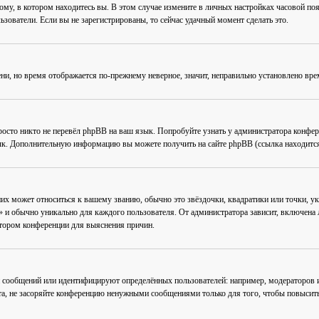
му, в котором находитесь вы. В этом случае измените в личных настройках часовой пояс 
ьзователи. Если вы не зарегистрированы, то сейчас удачный момент сделать это.
ени, но время отображается по-прежнему неверное, значит, неправильно установлено вр
осто никто не перевёл phpBB на ваш язык. Попробуйте узнать у администратора конфер
зык. Дополнительную информацию вы можете получить на сайте phpBB (ссылка находится
их может относиться к вашему званию, обычно это звёздочки, квадратики или точки, ук
 и обычно уникально для каждого пользователя. От администратора зависит, включена ли
атором конференции для выяснения причин.
 сообщений или идентифицируют определённых пользователей: например, модераторов
та, не засоряйте конференцию ненужными сообщениями только для того, чтобы повысить