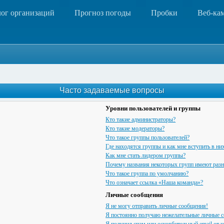
лог организаций
Прогноз погоды
Пробки
Веб-ка
Часто задаваемые вопросы
Уровни пользователей и группы
Кто такие администраторы?
Кто такие модераторы?
Что такое группы пользователей?
Где находятся группы и как мне вступить в ни
Как мне стать лидером группы?
Почему названия некоторых групп имеют разн
Что такое группа по умолчанию?
Что означает ссылка «Наша команда»?
Личные сообщения
Я не могу отправить личные сообщения!
Я постоянно получаю нежелательные личные 