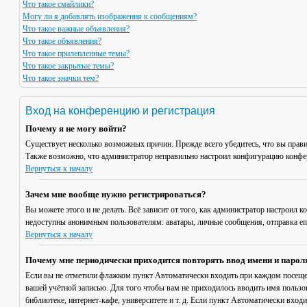
Что такое смайлики?
Могу ли я добавлять изображения к сообщениям?
Что такое важные объявления?
Что такое объявления?
Что такое прилепленные темы?
Что такое закрытые темы?
Что такое значки тем?
Вход на конференцию и регистрация
Почему я не могу войти?
Существует несколько возможных причин. Прежде всего убедитесь, что вы прави
Также возможно, что администратор неправильно настроил конфигурацию конфер
Вернуться к началу
Зачем мне вообще нужно регистрироваться?
Вы можете этого и не делать. Всё зависит от того, как администратор настроил
недоступны анонимным пользователям: аватары, личные сообщения, отправка email
Вернуться к началу
Почему мне периодически приходится повторять ввод имени и парол
Если вы не отметили флажком пункт
Автоматически входить при каждом посещ
вашей учётной записью. Для того чтобы вам не приходилось вводить имя пользо
библиотеке, интернет-кафе, университете и т. д. Если пункт
Автоматически входи