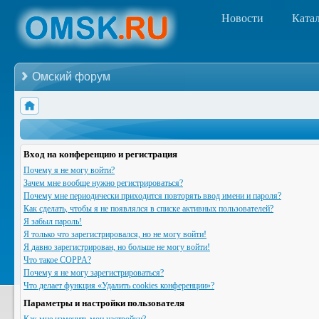
Новости
Ката
Омский форум
Вход на конференцию и регистрация
Почему я не могу войти?
Зачем мне вообще нужно регистрироваться?
Почему мне периодически приходится повторять ввод имени и пароля?
Как сделать, чтобы я не появлялся в списке активных пользователей?
Я забыл пароль!
Я только что зарегистрировался, но не могу войти!
Я давно зарегистрирован, но больше не могу войти!
Что такое COPPA?
Почему я не могу зарегистрироваться?
Что делает функция «Удалить cookies конференции»?
Параметры и настройки пользователя