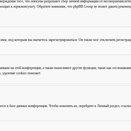
тверждения того, что опекуны разрешают сбор личной информации от несовершеннолетни
омощью к юрисконсульту. Обратите внимание, что phpBB Group не может давать рекоме
 имя, под которым вы пытаетесь зарегистрироваться. Он также мог отключить регистра
ованным на этой конференции, а также выполняют другие функции, такие как отслежива
 удаление cookies поможет.
ятся в базе данных конференции. Чтобы изменить их, перейдите в
Личный раздел
; ссылк