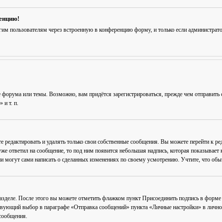
ренцию!
гим пользователям через встроенную в конференцию форму, и только если администрат
 форума или темы. Возможно, вам придётся зарегистрироваться, прежде чем отправить 
и т. п.
е редактировать и удалять только свои собственные сообщения. Вы можете перейти к р
уже ответил на сообщение, то под ним появится небольшая надпись, которая показывает к
и могут сами написать о сделанных изменениях по своему усмотрению. Учтите, что обычн
разделе. После этого вы можете отметить флажком пункт
Присоединить подпись
в форме 
вующий выбор в параграфе «Отправка сообщений» пункта «Личные настройки» в личном 
сообщения.