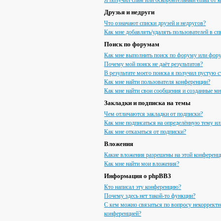
Я получил спам или оскорбительный email от к
Друзья и недруги
Что означают списки друзей и недругов?
Как мне добавлять/удалять пользователей в сп
Поиск по форумам
Как мне выполнить поиск по форуму или фор
Почему мой поиск не даёт результатов?
В результате моего поиска я получил пустую с
Как мне найти пользователя конференции?
Как мне найти свои сообщения и созданные м
Закладки и подписка на темы
Чем отличаются закладки от подписки?
Как мне подписаться на определённую тему и
Как мне отказаться от подписки?
Вложения
Какие вложения разрешены на этой конференц
Как мне найти мои вложения?
Информация о phpBB3
Кто написал эту конференцию?
Почему здесь нет такой-то функции?
С кем можно связаться по вопросу некорректн
конференцией?