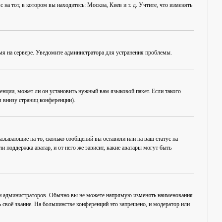
на тот, в котором вы находитесь: Москва, Киев и т. д. Учтите, что изменять
емя на сервере. Уведомите администратора для устранения проблемы.
енции, может ли он установить нужный вам языковой пакет. Если такого
 внизу страниц конференции).
азывающие на то, сколько сообщений вы оставили или на ваш статус на
 поддержка аватар, и от него же зависит, какие аватары могут быть
 и администраторов. Обычно вы не можете напрямую изменять наименования
 своё звание. На большинстве конференций это запрещено, и модератор или