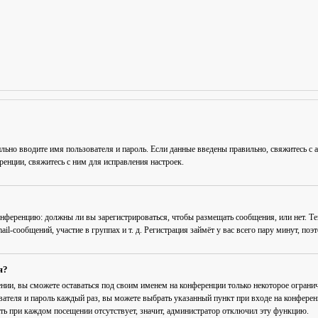
льно вводите имя пользователя и пароль. Если данные введены правильно, свяжитесь с 
енции, свяжитесь с ним для исправления настроек.
 конференцию: должны ли вы зарегистрироваться, чтобы размещать сообщения, или нет. Т
-сообщений, участие в группах и т. д. Регистрация займёт у вас всего пару минут, поэ
я?
ении
, вы сможете оставаться под своим именем на конференции только некоторое огранич
вателя и пароль каждый раз, вы можете выбрать указанный пункт при входе на конфере
ть при каждом посещении
отсутствует, значит, администратор отключил эту функцию.