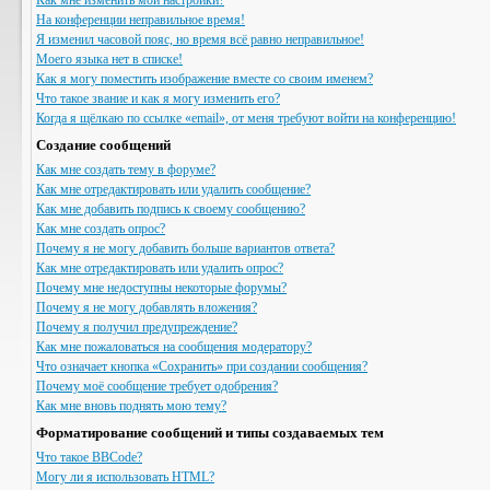
Как мне изменить мои настройки?
На конференции неправильное время!
Я изменил часовой пояс, но время всё равно неправильное!
Моего языка нет в списке!
Как я могу поместить изображение вместе со своим именем?
Что такое звание и как я могу изменить его?
Когда я щёлкаю по ссылке «email», от меня требуют войти на конференцию!
Создание сообщений
Как мне создать тему в форуме?
Как мне отредактировать или удалить сообщение?
Как мне добавить подпись к своему сообщению?
Как мне создать опрос?
Почему я не могу добавить больше вариантов ответа?
Как мне отредактировать или удалить опрос?
Почему мне недоступны некоторые форумы?
Почему я не могу добавлять вложения?
Почему я получил предупреждение?
Как мне пожаловаться на сообщения модератору?
Что означает кнопка «Сохранить» при создании сообщения?
Почему моё сообщение требует одобрения?
Как мне вновь поднять мою тему?
Форматирование сообщений и типы создаваемых тем
Что такое BBCode?
Могу ли я использовать HTML?