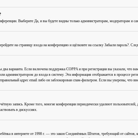
?
онференции
. Выберите
Да
, и вы будете видны только администраторам, модераторам и с
Перейдите на страницу входа на конференцию и щёлкните на ссылку
Забыли пароль?
. Сле
ны два варианта. Если включена поддержка COPPA и при регистрации вы указали, что в
или администратором до входа в систему. Эта информация отображается в процессе рег
еправильный адрес email либо он заблокирован спам-фильтром. Если вы уверены, что вве
учётную запись. Кроме того, многие конференции периодически удаляют пользователей
аствовать в дискуссиях.
ав ребёнка в интернете от 1998 г. — это закон Соединённых Штатов, требующий от сайто