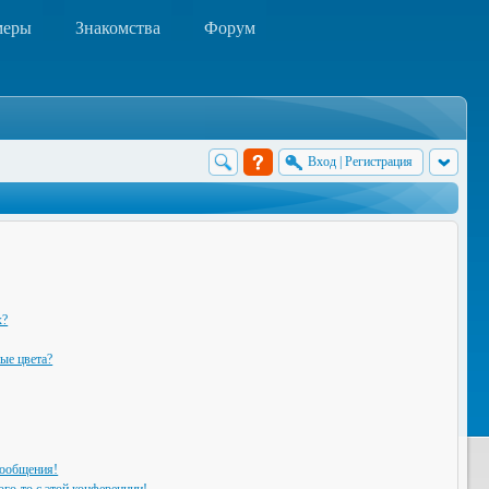
меры
Знакомства
Форум
Вход
|
Регистрация
х?
ые цвета?
сообщения!