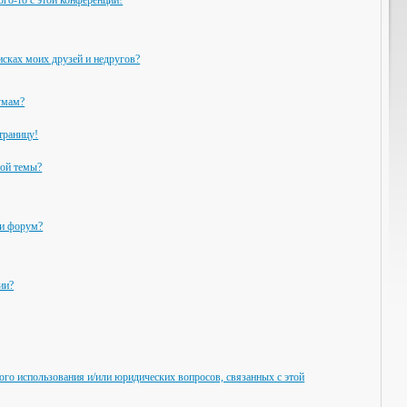
ого-то с этой конференции!
исках моих друзей и недругов?
умам?
траницу!
ной темы?
ли форум?
ии?
ого использования и/или юридических вопросов, связанных с этой