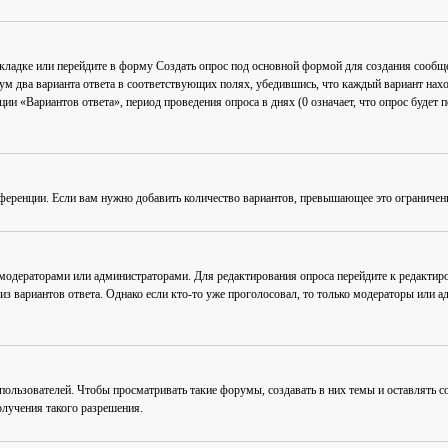
акладке или перейдите в форму
Создать опрос
под основной формой для создания сообщен
мум два варианта ответа в соответствующих полях, убедившись, что каждый вариант нахо
ии «Вариантов ответа», период проведения опроса в днях (0 означает, что опрос будет 
ференции. Если вам нужно добавить количество вариантов, превышающее это ограничен
 модераторами или администраторами. Для редактирования опроса перейдите к редактиро
из вариантов ответа. Однако если кто-то уже проголосовал, то только модераторы или а
льзователей. Чтобы просматривать такие форумы, создавать в них темы и оставлять со
лучения такого разрешения.