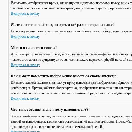
Возможно, отображается время, относящееся к другому часовому поясу, а не к то
часовой пояс, как и большинство настроек, могут только зарегистрированные пол
Вернуться к началу
Я изменил часовой пояс, но время всё равно неправильное!
Если вы уверены, что правильно указали часовой пояс и настройку летнего врем
Вернуться к началу
Моего языка нет в списке!
Администратор не установил поддержку вашего языка на конференции, или же пр
языкового пакета не существует, то вы сами можете перевести phpBB на свой я
Вернуться к началу
Как я могу поместить изображение вместе со своим именем?
Вместе с именем пользователя могут присутствовать два изображения. Одно из н
конференции. Другое, обычно более крупное, изображение известно как «аватара»
использованы. Если вы не можете использовать аватары, свяжитесь с администр
Вернуться к началу
Что такое звание и как я могу изменить его?
Звания, отображаемые под вашим именем, отражают количество созданных вами
званий на конференции, так как они установлены её администратором. Пожалуйс
администратор понизят значение вашего счётчика сообщений.