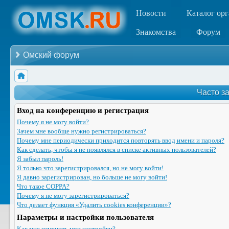
Новости
Каталог ор
Знакомства
Форум
Омский форум
Часто з
Вход на конференцию и регистрация
Почему я не могу войти?
Зачем мне вообще нужно регистрироваться?
Почему мне периодически приходится повторять ввод имени и пароля?
Как сделать, чтобы я не появлялся в списке активных пользователей?
Я забыл пароль!
Я только что зарегистрировался, но не могу войти!
Я давно зарегистрирован, но больше не могу войти!
Что такое COPPA?
Почему я не могу зарегистрироваться?
Что делает функция «Удалить cookies конференции»?
Параметры и настройки пользователя
Как мне изменить мои настройки?