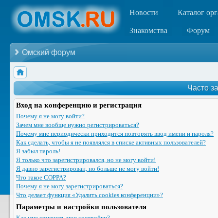
Новости
Каталог ор
Знакомства
Форум
Омский форум
Часто з
Вход на конференцию и регистрация
Почему я не могу войти?
Зачем мне вообще нужно регистрироваться?
Почему мне периодически приходится повторять ввод имени и пароля?
Как сделать, чтобы я не появлялся в списке активных пользователей?
Я забыл пароль!
Я только что зарегистрировался, но не могу войти!
Я давно зарегистрирован, но больше не могу войти!
Что такое COPPA?
Почему я не могу зарегистрироваться?
Что делает функция «Удалить cookies конференции»?
Параметры и настройки пользователя
Как мне изменить мои настройки?