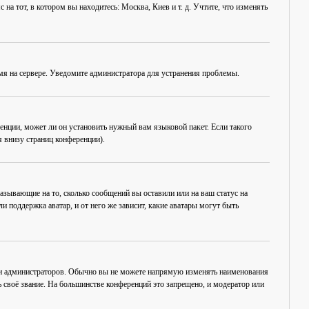
на тот, в котором вы находитесь: Москва, Киев и т. д. Учтите, что изменять
емя на сервере. Уведомите администратора для устранения проблемы.
енции, может ли он установить нужный вам языковой пакет. Если такого
 внизу страниц конференции).
азывающие на то, сколько сообщений вы оставили или на ваш статус на
 поддержка аватар, и от него же зависит, какие аватары могут быть
 и администраторов. Обычно вы не можете напрямую изменять наименования
 своё звание. На большинстве конференций это запрещено, и модератор или