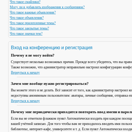
Что такое смайлики?
Могу ли я добавлять изображения к сообщениям?
Что такое важные объявления?
Что такое объявления?
Что такое прилепленные темы?
Что такое закрытые темы?
Что такое значки тем?
Вход на конференцию и регистрация
Почему я не могу войти?
Существует несколько возможных причин. Прежде всего убедитесь, что вы прави
Также возможно, что администратор неправильно настроил конфигурацию конфер
Вернуться к началу
Зачем мне вообще нужно регистрироваться?
Вы можете этого и не делать. Всё зависит от того, как администратор настроил
недоступны анонимным пользователям: аватары, личные сообщения, отправка email
Вернуться к началу
Почему мне периодически приходится повторять ввод имени и парол
Если вы не отметили флажком пункт
Автоматически входить при каждом посещ
вашей учётной записью. Для того чтобы вам не приходилось вводить имя пользо
библиотеке, интернет-кафе, университете и т. д. Если пункт
Автоматически входи