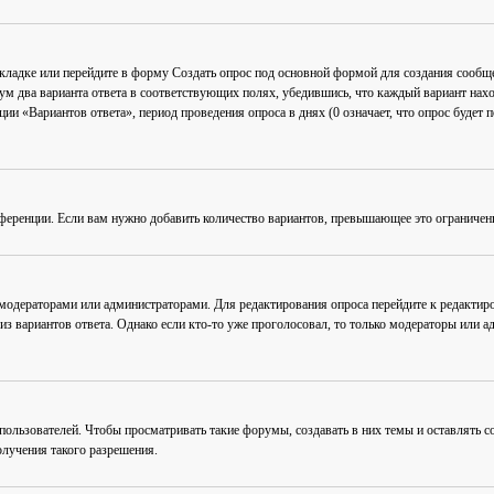
акладке или перейдите в форму
Создать опрос
под основной формой для создания сообщен
мум два варианта ответа в соответствующих полях, убедившись, что каждый вариант нахо
ии «Вариантов ответа», период проведения опроса в днях (0 означает, что опрос будет 
ференции. Если вам нужно добавить количество вариантов, превышающее это ограничен
 модераторами или администраторами. Для редактирования опроса перейдите к редактиро
из вариантов ответа. Однако если кто-то уже проголосовал, то только модераторы или а
льзователей. Чтобы просматривать такие форумы, создавать в них темы и оставлять со
лучения такого разрешения.