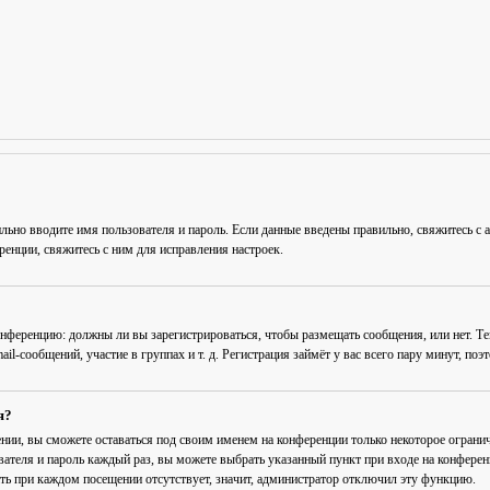
льно вводите имя пользователя и пароль. Если данные введены правильно, свяжитесь с 
енции, свяжитесь с ним для исправления настроек.
 конференцию: должны ли вы зарегистрироваться, чтобы размещать сообщения, или нет. Т
-сообщений, участие в группах и т. д. Регистрация займёт у вас всего пару минут, поэ
я?
ении
, вы сможете оставаться под своим именем на конференции только некоторое огранич
вателя и пароль каждый раз, вы можете выбрать указанный пункт при входе на конфере
ть при каждом посещении
отсутствует, значит, администратор отключил эту функцию.