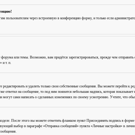
ренцию!
гим пользователям через встроенную в конференцию форму, и только если администрат
 форума или темы. Возможно, вам придётся зарегистрироваться, прежде чем отправить 
и т. п.
е редактировать и удалять только свои собственные сообщения. Вы можете перейти к р
уже ответил на сообщение, то под ним появится небольшая надпись, которая показывает к
и могут сами написать о сделанных изменениях по своему усмотрению. Учтите, что обычн
разделе. После этого вы можете отметить флажком пункт
Присоединить подпись
в форме 
вующий выбор в параграфе «Отправка сообщений» пункта «Личные настройки» в личном 
сообщения.