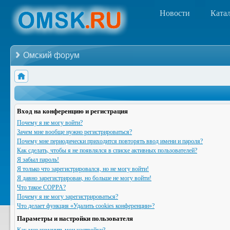
Новости
Ката
Омский форум
Вход на конференцию и регистрация
Почему я не могу войти?
Зачем мне вообще нужно регистрироваться?
Почему мне периодически приходится повторять ввод имени и пароля?
Как сделать, чтобы я не появлялся в списке активных пользователей?
Я забыл пароль!
Я только что зарегистрировался, но не могу войти!
Я давно зарегистрирован, но больше не могу войти!
Что такое COPPA?
Почему я не могу зарегистрироваться?
Что делает функция «Удалить cookies конференции»?
Параметры и настройки пользователя