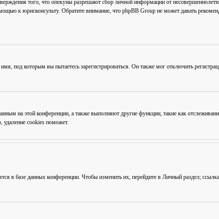
тверждения того, что опекуны разрешают сбор личной информации от несовершеннолетни
омощью к юрисконсульту. Обратите внимание, что phpBB Group не может давать рекоме
 имя, под которым вы пытаетесь зарегистрироваться. Он также мог отключить регистра
ованным на этой конференции, а также выполняют другие функции, такие как отслежива
 удаление cookies поможет.
ятся в базе данных конференции. Чтобы изменить их, перейдите в
Личный раздел
; ссылк