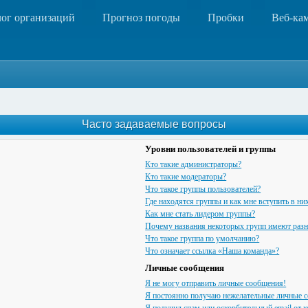
лог организаций
Прогноз погоды
Пробки
Веб-ка
Часто задаваемые вопросы
Уровни пользователей и группы
Кто такие администраторы?
Кто такие модераторы?
Что такое группы пользователей?
Где находятся группы и как мне вступить в ни
Как мне стать лидером группы?
Почему названия некоторых групп имеют разн
Что такое группа по умолчанию?
Что означает ссылка «Наша команда»?
Личные сообщения
Я не могу отправить личные сообщения!
Я постоянно получаю нежелательные личные 