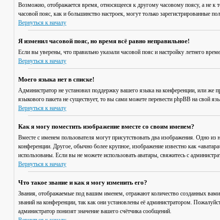
Возможно, отображается время, относящееся к другому часовому поясу, а не к то
часовой пояс, как и большинство настроек, могут только зарегистрированные пол
Вернуться к началу
Я изменил часовой пояс, но время всё равно неправильное!
Если вы уверены, что правильно указали часовой пояс и настройку летнего врем
Вернуться к началу
Моего языка нет в списке!
Администратор не установил поддержку вашего языка на конференции, или же пр
языкового пакета не существует, то вы сами можете перевести phpBB на свой я
Вернуться к началу
Как я могу поместить изображение вместе со своим именем?
Вместе с именем пользователя могут присутствовать два изображения. Одно из н
конференции. Другое, обычно более крупное, изображение известно как «аватара»
использованы. Если вы не можете использовать аватары, свяжитесь с администр
Вернуться к началу
Что такое звание и как я могу изменить его?
Звания, отображаемые под вашим именем, отражают количество созданных вами
званий на конференции, так как они установлены её администратором. Пожалуйс
администратор понизят значение вашего счётчика сообщений.