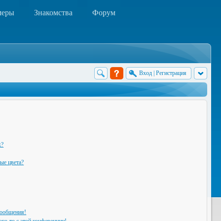
меры
Знакомства
Форум
Вход
|
Регистрация
х?
ые цвета?
сообщения!