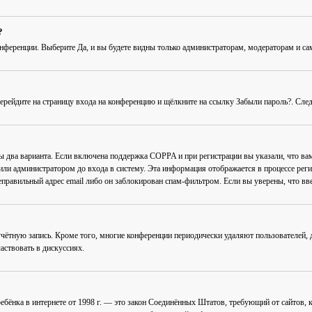
?
онференции
. Выберите
Да
, и вы будете видны только администраторам, модераторам и с
Перейдите на страницу входа на конференцию и щёлкните на ссылку
Забыли пароль?
. Сле
ны два варианта. Если включена поддержка COPPA и при регистрации вы указали, что в
или администратором до входа в систему. Эта информация отображается в процессе рег
еправильный адрес email либо он заблокирован спам-фильтром. Если вы уверены, что вве
учётную запись. Кроме того, многие конференции периодически удаляют пользователей
аствовать в дискуссиях.
ав ребёнка в интернете от 1998 г. — это закон Соединённых Штатов, требующий от сайто