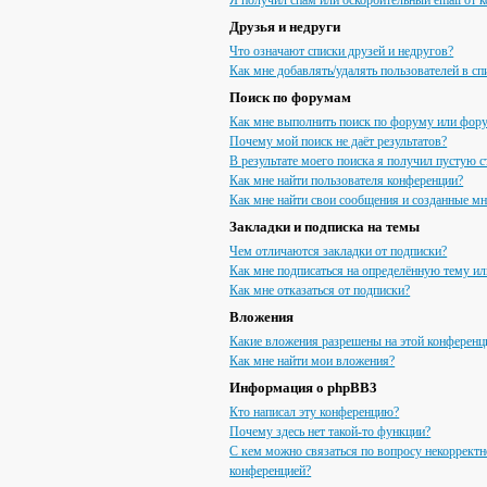
Я получил спам или оскорбительный email от к
Друзья и недруги
Что означают списки друзей и недругов?
Как мне добавлять/удалять пользователей в сп
Поиск по форумам
Как мне выполнить поиск по форуму или фор
Почему мой поиск не даёт результатов?
В результате моего поиска я получил пустую с
Как мне найти пользователя конференции?
Как мне найти свои сообщения и созданные м
Закладки и подписка на темы
Чем отличаются закладки от подписки?
Как мне подписаться на определённую тему и
Как мне отказаться от подписки?
Вложения
Какие вложения разрешены на этой конференц
Как мне найти мои вложения?
Информация о phpBB3
Кто написал эту конференцию?
Почему здесь нет такой-то функции?
С кем можно связаться по вопросу некорректн
конференцией?