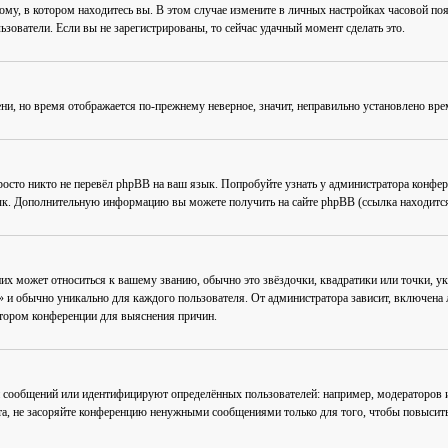
му, в котором находитесь вы. В этом случае измените в личных настройках часовой пояс 
ьзователи. Если вы не зарегистрированы, то сейчас удачный момент сделать это.
ени, но время отображается по-прежнему неверное, значит, неправильно установлено вр
осто никто не перевёл phpBB на ваш язык. Попробуйте узнать у администратора конфер
зык. Дополнительную информацию вы можете получить на сайте phpBB (ссылка находится
их может относиться к вашему званию, обычно это звёздочки, квадратики или точки, ук
 и обычно уникально для каждого пользователя. От администратора зависит, включена ли
атором конференции для выяснения причин.
 сообщений или идентифицируют определённых пользователей: например, модераторов
та, не засоряйте конференцию ненужными сообщениями только для того, чтобы повысить