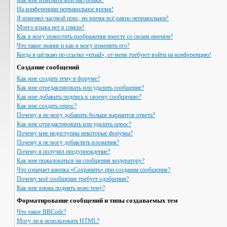
Как мне изменить мои настройки?
На конференции неправильное время!
Я изменил часовой пояс, но время всё равно неправильное!
Моего языка нет в списке!
Как я могу поместить изображение вместе со своим именем?
Что такое звание и как я могу изменить его?
Когда я щёлкаю по ссылке «email», от меня требуют войти на конференцию!
Создание сообщений
Как мне создать тему в форуме?
Как мне отредактировать или удалить сообщение?
Как мне добавить подпись к своему сообщению?
Как мне создать опрос?
Почему я не могу добавить больше вариантов ответа?
Как мне отредактировать или удалить опрос?
Почему мне недоступны некоторые форумы?
Почему я не могу добавлять вложения?
Почему я получил предупреждение?
Как мне пожаловаться на сообщения модератору?
Что означает кнопка «Сохранить» при создании сообщения?
Почему моё сообщение требует одобрения?
Как мне вновь поднять мою тему?
Форматирование сообщений и типы создаваемых тем
Что такое BBCode?
Могу ли я использовать HTML?