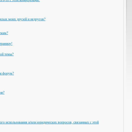
ого-то с этой конференции!
исках моих друзей и недругов?
умам?
траницу!
ной темы?
ли форум?
ии?
ого использования и/или юридических вопросов, связанных с этой