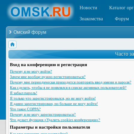
Новости
Каталог ор
Знакомства
Форум
Омский форум
Часто з
Вход на конференцию и регистрация
Почему я не могу войти?
Зачем мне вообще нужно регистрироваться?
Почему мне периодически приходится повторять ввод имени и пароля?
Как сделать, чтобы я не появлялся в списке активных пользователей?
Я забыл пароль!
Я только что зарегистрировался, но не могу войти!
Я давно зарегистрирован, но больше не могу войти!
Что такое COPPA?
Почему я не могу зарегистрироваться?
Что делает функция «Удалить cookies конференции»?
Параметры и настройки пользователя
Как мне изменить мои настройки?