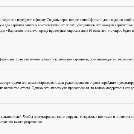
акладке или перейдите в форму
Создать опрос
под основной формой для создания сообщен
мум два варианта ответа в соответствующих полях, убедившись, что каждый вариант нахо
ии «Вариантов ответа», период проведения опроса в днях (0 означает, что опрос будет 
ференции. Если вам нужно добавить количество вариантов, превышающее это ограничен
 модераторами или администраторами. Для редактирования опроса перейдите к редактиро
из вариантов ответа. Однако если кто-то уже проголосовал, то только модераторы или а
льзователей. Чтобы просматривать такие форумы, создавать в них темы и оставлять со
лучения такого разрешения.