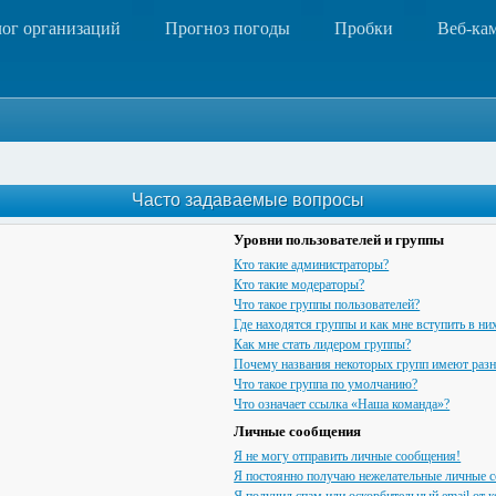
лог организаций
Прогноз погоды
Пробки
Веб-ка
Часто задаваемые вопросы
Уровни пользователей и группы
Кто такие администраторы?
Кто такие модераторы?
Что такое группы пользователей?
Где находятся группы и как мне вступить в ни
Как мне стать лидером группы?
Почему названия некоторых групп имеют разн
Что такое группа по умолчанию?
Что означает ссылка «Наша команда»?
Личные сообщения
Я не могу отправить личные сообщения!
Я постоянно получаю нежелательные личные 