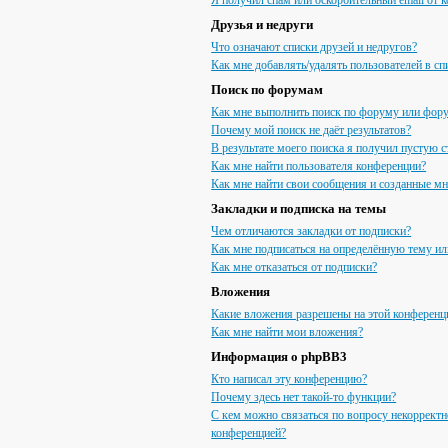
Я получил спам или оскорбительный email от к
Друзья и недруги
Что означают списки друзей и недругов?
Как мне добавлять/удалять пользователей в сп
Поиск по форумам
Как мне выполнить поиск по форуму или фор
Почему мой поиск не даёт результатов?
В результате моего поиска я получил пустую с
Как мне найти пользователя конференции?
Как мне найти свои сообщения и созданные м
Закладки и подписка на темы
Чем отличаются закладки от подписки?
Как мне подписаться на определённую тему и
Как мне отказаться от подписки?
Вложения
Какие вложения разрешены на этой конференц
Как мне найти мои вложения?
Информация о phpBB3
Кто написал эту конференцию?
Почему здесь нет такой-то функции?
С кем можно связаться по вопросу некорректн
конференцией?