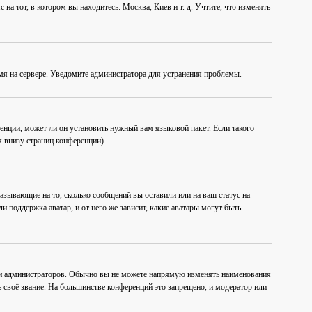
на тот, в котором вы находитесь: Москва, Киев и т. д. Учтите, что изменять
емя на сервере. Уведомите администратора для устранения проблемы.
енции, может ли он установить нужный вам языковой пакет. Если такого
 внизу страниц конференции).
азывающие на то, сколько сообщений вы оставили или на ваш статус на
 поддержка аватар, и от него же зависит, какие аватары могут быть
 и администраторов. Обычно вы не можете напрямую изменять наименования
 своё звание. На большинстве конференций это запрещено, и модератор или