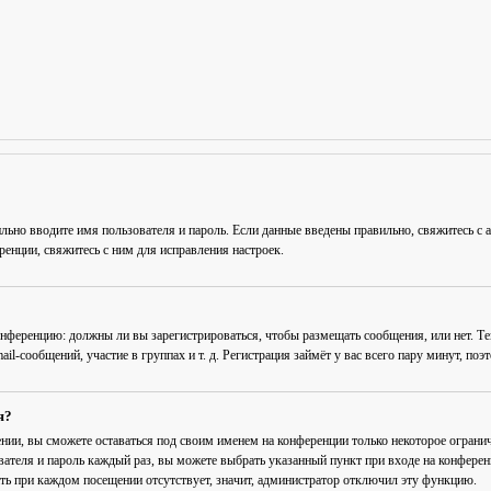
льно вводите имя пользователя и пароль. Если данные введены правильно, свяжитесь с 
енции, свяжитесь с ним для исправления настроек.
 конференцию: должны ли вы зарегистрироваться, чтобы размещать сообщения, или нет. Т
-сообщений, участие в группах и т. д. Регистрация займёт у вас всего пару минут, поэ
я?
ении
, вы сможете оставаться под своим именем на конференции только некоторое огранич
вателя и пароль каждый раз, вы можете выбрать указанный пункт при входе на конфере
ть при каждом посещении
отсутствует, значит, администратор отключил эту функцию.