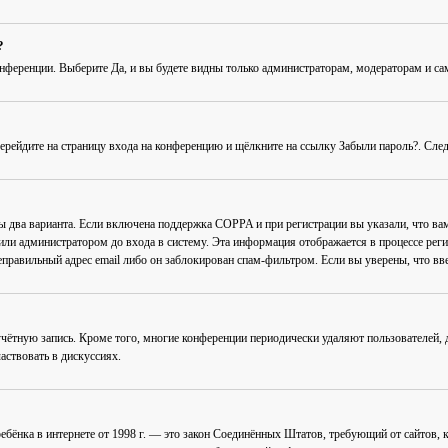
?
онференции
. Выберите
Да
, и вы будете видны только администраторам, модераторам и с
Перейдите на страницу входа на конференцию и щёлкните на ссылку
Забыли пароль?
. Сле
ны два варианта. Если включена поддержка COPPA и при регистрации вы указали, что в
или администратором до входа в систему. Эта информация отображается в процессе рег
еправильный адрес email либо он заблокирован спам-фильтром. Если вы уверены, что вве
учётную запись. Кроме того, многие конференции периодически удаляют пользователей
аствовать в дискуссиях.
ав ребёнка в интернете от 1998 г. — это закон Соединённых Штатов, требующий от сайто