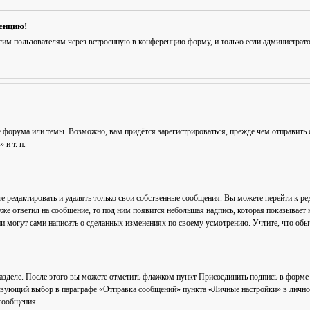
ренцию!
гим пользователям через встроенную в конференцию форму, и только если администрат
 форума или темы. Возможно, вам придётся зарегистрироваться, прежде чем отправить 
и т. п.
е редактировать и удалять только свои собственные сообщения. Вы можете перейти к р
уже ответил на сообщение, то под ним появится небольшая надпись, которая показывает к
и могут сами написать о сделанных изменениях по своему усмотрению. Учтите, что обычн
разделе. После этого вы можете отметить флажком пункт
Присоединить подпись
в форме 
вующий выбор в параграфе «Отправка сообщений» пункта «Личные настройки» в личном 
сообщения.