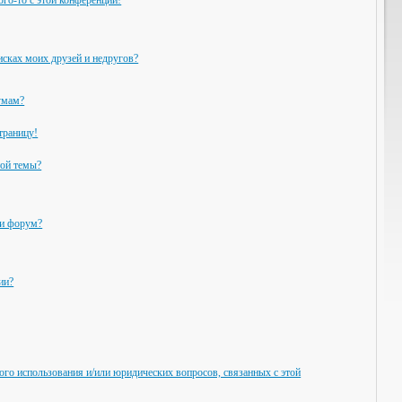
ого-то с этой конференции!
исках моих друзей и недругов?
умам?
траницу!
ной темы?
ли форум?
ии?
ого использования и/или юридических вопросов, связанных с этой