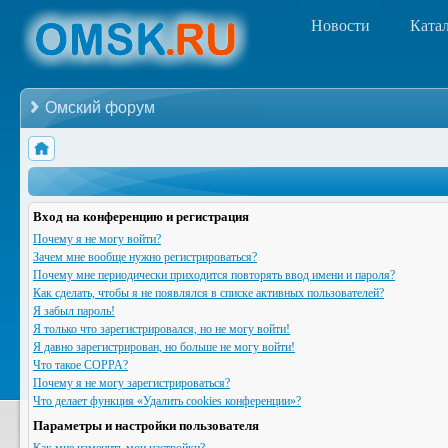
Новости
Ката
Омский форум
Вход на конференцию и регистрация
Почему я не могу войти?
Зачем мне вообще нужно регистрироваться?
Почему мне периодически приходится повторять ввод имени и пароля?
Как сделать, чтобы я не появлялся в списке активных пользователей?
Я забыл пароль!
Я только что зарегистрировался, но не могу войти!
Я давно зарегистрирован, но больше не могу войти!
Что такое COPPA?
Почему я не могу зарегистрироваться?
Что делает функция «Удалить cookies конференции»?
Параметры и настройки пользователя