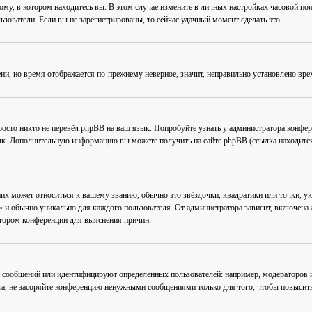
му, в котором находитесь вы. В этом случае измените в личных настройках часовой пояс 
ьзователи. Если вы не зарегистрированы, то сейчас удачный момент сделать это.
ени, но время отображается по-прежнему неверное, значит, неправильно установлено вр
осто никто не перевёл phpBB на ваш язык. Попробуйте узнать у администратора конфер
зык. Дополнительную информацию вы можете получить на сайте phpBB (ссылка находится
их может относиться к вашему званию, обычно это звёздочки, квадратики или точки, ук
 и обычно уникально для каждого пользователя. От администратора зависит, включена ли
атором конференции для выяснения причин.
 сообщений или идентифицируют определённых пользователей: например, модераторов
та, не засоряйте конференцию ненужными сообщениями только для того, чтобы повысить