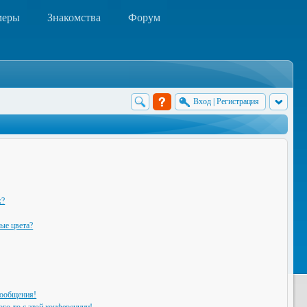
меры
Знакомства
Форум
Вход
|
Регистрация
х?
ые цвета?
сообщения!