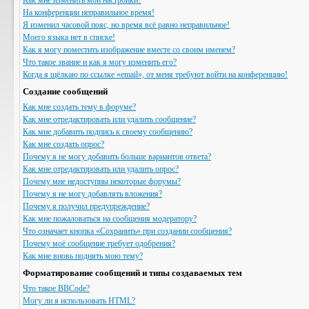
Как мне изменить мои настройки?
На конференции неправильное время!
Я изменил часовой пояс, но время всё равно неправильное!
Моего языка нет в списке!
Как я могу поместить изображение вместе со своим именем?
Что такое звание и как я могу изменить его?
Когда я щёлкаю по ссылке «email», от меня требуют войти на конференцию!
Создание сообщений
Как мне создать тему в форуме?
Как мне отредактировать или удалить сообщение?
Как мне добавить подпись к своему сообщению?
Как мне создать опрос?
Почему я не могу добавить больше вариантов ответа?
Как мне отредактировать или удалить опрос?
Почему мне недоступны некоторые форумы?
Почему я не могу добавлять вложения?
Почему я получил предупреждение?
Как мне пожаловаться на сообщения модератору?
Что означает кнопка «Сохранить» при создании сообщения?
Почему моё сообщение требует одобрения?
Как мне вновь поднять мою тему?
Форматирование сообщений и типы создаваемых тем
Что такое BBCode?
Могу ли я использовать HTML?