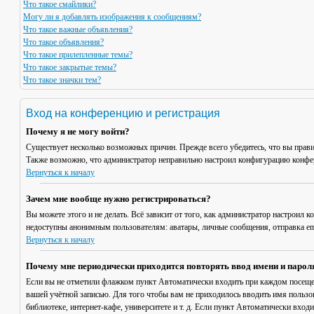
Что такое смайлики?
Могу ли я добавлять изображения к сообщениям?
Что такое важные объявления?
Что такое объявления?
Что такое прилепленные темы?
Что такое закрытые темы?
Что такое значки тем?
Вход на конференцию и регистрация
Почему я не могу войти?
Существует несколько возможных причин. Прежде всего убедитесь, что вы прави
Также возможно, что администратор неправильно настроил конфигурацию конфер
Вернуться к началу
Зачем мне вообще нужно регистрироваться?
Вы можете этого и не делать. Всё зависит от того, как администратор настроил
недоступны анонимным пользователям: аватары, личные сообщения, отправка email
Вернуться к началу
Почему мне периодически приходится повторять ввод имени и парол
Если вы не отметили флажком пункт
Автоматически входить при каждом посещ
вашей учётной записью. Для того чтобы вам не приходилось вводить имя пользо
библиотеке, интернет-кафе, университете и т. д. Если пункт
Автоматически входи