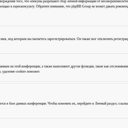
тверждения того, что опекуны разрешают сбор личной информации от несовершеннолетни
омощью к юрисконсульту. Обратите внимание, что phpBB Group не может давать рекоме
 имя, под которым вы пытаетесь зарегистрироваться. Он также мог отключить регистра
ованным на этой конференции, а также выполняют другие функции, такие как отслежива
 удаление cookies поможет.
ятся в базе данных конференции. Чтобы изменить их, перейдите в
Личный раздел
; ссылк