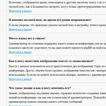
Возможно, отображается время, относящееся к другому часовому поясу, а не к то
часовой пояс, как и большинство настроек, могут только зарегистрированные пол
Вернуться к началу
Я изменил часовой пояс, но время всё равно неправильное!
Если вы уверены, что правильно указали часовой пояс и настройку летнего врем
Вернуться к началу
Моего языка нет в списке!
Администратор не установил поддержку вашего языка на конференции, или же пр
языкового пакета не существует, то вы сами можете перевести phpBB на свой я
Вернуться к началу
Как я могу поместить изображение вместе со своим именем?
Вместе с именем пользователя могут присутствовать два изображения. Одно из н
конференции. Другое, обычно более крупное, изображение известно как «аватара»
использованы. Если вы не можете использовать аватары, свяжитесь с администр
Вернуться к началу
Что такое звание и как я могу изменить его?
Звания, отображаемые под вашим именем, отражают количество созданных вами
званий на конференции, так как они установлены её администратором. Пожалуйс
администратор понизят значение вашего счётчика сообщений.