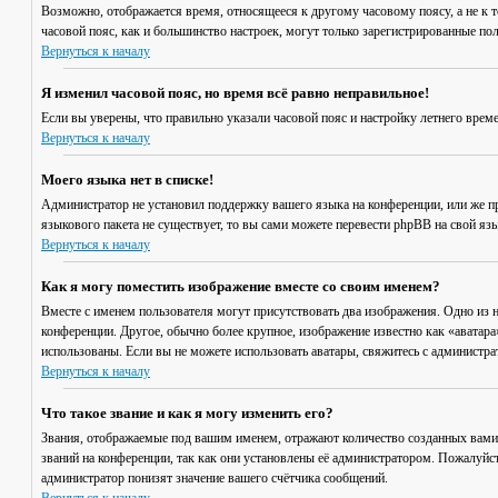
Возможно, отображается время, относящееся к другому часовому поясу, а не к то
часовой пояс, как и большинство настроек, могут только зарегистрированные пол
Вернуться к началу
Я изменил часовой пояс, но время всё равно неправильное!
Если вы уверены, что правильно указали часовой пояс и настройку летнего врем
Вернуться к началу
Моего языка нет в списке!
Администратор не установил поддержку вашего языка на конференции, или же пр
языкового пакета не существует, то вы сами можете перевести phpBB на свой я
Вернуться к началу
Как я могу поместить изображение вместе со своим именем?
Вместе с именем пользователя могут присутствовать два изображения. Одно из н
конференции. Другое, обычно более крупное, изображение известно как «аватара»
использованы. Если вы не можете использовать аватары, свяжитесь с администр
Вернуться к началу
Что такое звание и как я могу изменить его?
Звания, отображаемые под вашим именем, отражают количество созданных вами
званий на конференции, так как они установлены её администратором. Пожалуйс
администратор понизят значение вашего счётчика сообщений.