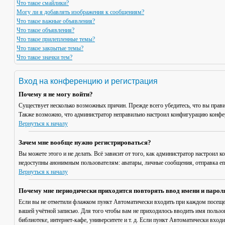
Что такое смайлики?
Могу ли я добавлять изображения к сообщениям?
Что такое важные объявления?
Что такое объявления?
Что такое прилепленные темы?
Что такое закрытые темы?
Что такое значки тем?
Вход на конференцию и регистрация
Почему я не могу войти?
Существует несколько возможных причин. Прежде всего убедитесь, что вы прави
Также возможно, что администратор неправильно настроил конфигурацию конфер
Вернуться к началу
Зачем мне вообще нужно регистрироваться?
Вы можете этого и не делать. Всё зависит от того, как администратор настроил
недоступны анонимным пользователям: аватары, личные сообщения, отправка email
Вернуться к началу
Почему мне периодически приходится повторять ввод имени и парол
Если вы не отметили флажком пункт
Автоматически входить при каждом посещ
вашей учётной записью. Для того чтобы вам не приходилось вводить имя пользо
библиотеке, интернет-кафе, университете и т. д. Если пункт
Автоматически входи