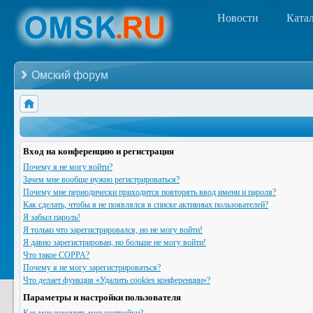
Новости
Ката
Омский форум
Вход на конференцию и регистрация
Почему я не могу войти?
Зачем мне вообще нужно регистрироваться?
Почему мне периодически приходится повторять ввод имени и пароля?
Как сделать, чтобы я не появлялся в списке активных пользователей?
Я забыл пароль!
Я только что зарегистрировался, но не могу войти!
Я давно зарегистрирован, но больше не могу войти!
Что такое COPPA?
Почему я не могу зарегистрироваться?
Что делает функция «Удалить cookies конференции»?
Параметры и настройки пользователя