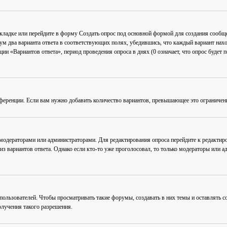
акладке или перейдите в форму
Создать опрос
под основной формой для создания сообщен
мум два варианта ответа в соответствующих полях, убедившись, что каждый вариант нахо
ии «Вариантов ответа», период проведения опроса в днях (0 означает, что опрос будет 
ференции. Если вам нужно добавить количество вариантов, превышающее это ограничен
 модераторами или администраторами. Для редактирования опроса перейдите к редактиро
из вариантов ответа. Однако если кто-то уже проголосовал, то только модераторы или а
льзователей. Чтобы просматривать такие форумы, создавать в них темы и оставлять со
лучения такого разрешения.