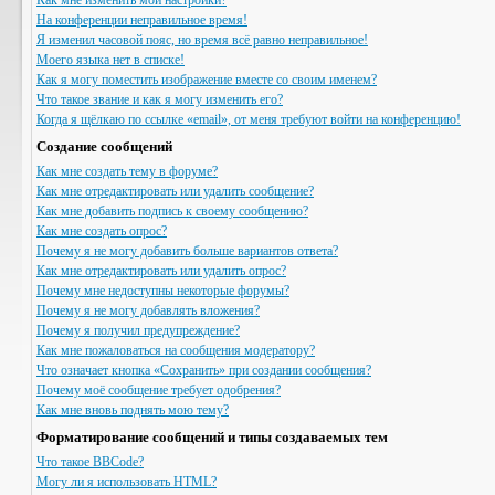
Как мне изменить мои настройки?
На конференции неправильное время!
Я изменил часовой пояс, но время всё равно неправильное!
Моего языка нет в списке!
Как я могу поместить изображение вместе со своим именем?
Что такое звание и как я могу изменить его?
Когда я щёлкаю по ссылке «email», от меня требуют войти на конференцию!
Создание сообщений
Как мне создать тему в форуме?
Как мне отредактировать или удалить сообщение?
Как мне добавить подпись к своему сообщению?
Как мне создать опрос?
Почему я не могу добавить больше вариантов ответа?
Как мне отредактировать или удалить опрос?
Почему мне недоступны некоторые форумы?
Почему я не могу добавлять вложения?
Почему я получил предупреждение?
Как мне пожаловаться на сообщения модератору?
Что означает кнопка «Сохранить» при создании сообщения?
Почему моё сообщение требует одобрения?
Как мне вновь поднять мою тему?
Форматирование сообщений и типы создаваемых тем
Что такое BBCode?
Могу ли я использовать HTML?