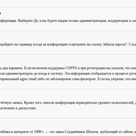
?
онференции
. Выберите
Да
, и вы будете видны только администраторам, модераторам и с
Перейдите на страницу входа на конференцию и щёлкните на ссылку
Забыли пароль?
. Сле
ны два варианта. Если включена поддержка COPPA и при регистрации вы указали, что в
или администратором до входа в систему. Эта информация отображается в процессе рег
еправильный адрес email либо он заблокирован спам-фильтром. Если вы уверены, что вве
учётную запись. Кроме того, многие конференции периодически удаляют пользователей
аствовать в дискуссиях.
ав ребёнка в интернете от 1998 г. — это закон Соединённых Штатов, требующий от сайто