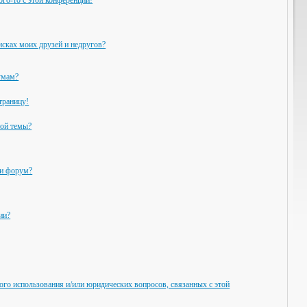
ого-то с этой конференции!
исках моих друзей и недругов?
умам?
траницу!
ной темы?
ли форум?
ии?
ого использования и/или юридических вопросов, связанных с этой