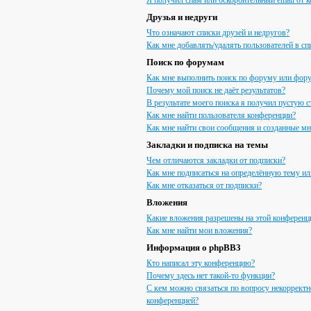
Я получил спам или оскорбительный email от к
Друзья и недруги
Что означают списки друзей и недругов?
Как мне добавлять/удалять пользователей в сп
Поиск по форумам
Как мне выполнить поиск по форуму или фор
Почему мой поиск не даёт результатов?
В результате моего поиска я получил пустую с
Как мне найти пользователя конференции?
Как мне найти свои сообщения и созданные м
Закладки и подписка на темы
Чем отличаются закладки от подписки?
Как мне подписаться на определённую тему и
Как мне отказаться от подписки?
Вложения
Какие вложения разрешены на этой конференц
Как мне найти мои вложения?
Информация о phpBB3
Кто написал эту конференцию?
Почему здесь нет такой-то функции?
С кем можно связаться по вопросу некорректн
конференцией?