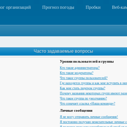
лог организаций
Прогноз погоды
Пробки
Веб-ка
Часто задаваемые вопросы
Уровни пользователей и группы
Кто такие администраторы?
Кто такие модераторы?
Что такое группы пользователей?
Где находятся группы и как мне вступить в ни
Как мне стать лидером группы?
Почему названия некоторых групп имеют разн
Что такое группа по умолчанию?
Что означает ссылка «Наша команда»?
Личные сообщения
Я не могу отправить личные сообщения!
Я постоянно получаю нежелательные личные 