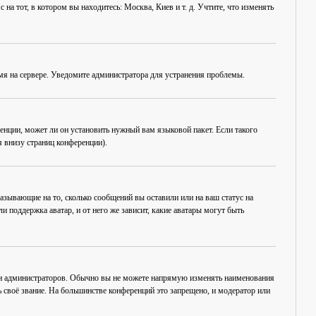
на тот, в котором вы находитесь: Москва, Киев и т. д. Учтите, что изменять
емя на сервере. Уведомите администратора для устранения проблемы.
енции, может ли он установить нужный вам языковой пакет. Если такого
 внизу страниц конференции).
азывающие на то, сколько сообщений вы оставили или на ваш статус на
 поддержка аватар, и от него же зависит, какие аватары могут быть
 и администраторов. Обычно вы не можете напрямую изменять наименования
 своё звание. На большинстве конференций это запрещено, и модератор или