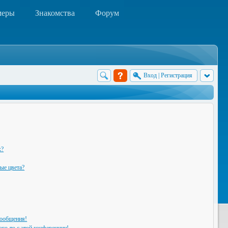
меры
Знакомства
Форум
Вход
|
Регистрация
х?
ые цвета?
сообщения!