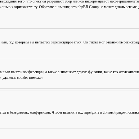
тверждения того, что опекуны разрешают сбор личной информации от несовершеннолетни
омощью к юрисконсульту. Обратите внимание, что phpBB Group не может давать рекоме
 имя, под которым вы пытаетесь зарегистрироваться. Он также мог отключить регистра
ованным на этой конференции, а также выполняют другие функции, такие как отслежива
 удаление cookies поможет.
ятся в базе данных конференции. Чтобы изменить их, перейдите в
Личный раздел
; ссылк