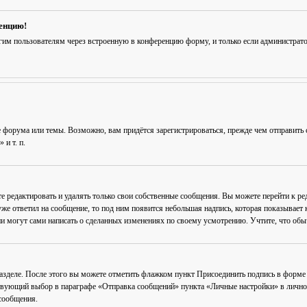
ренцию!
гим пользователям через встроенную в конференцию форму, и только если администрат
 форума или темы. Возможно, вам придётся зарегистрироваться, прежде чем отправить 
и т. п.
е редактировать и удалять только свои собственные сообщения. Вы можете перейти к р
уже ответил на сообщение, то под ним появится небольшая надпись, которая показывает к
и могут сами написать о сделанных изменениях по своему усмотрению. Учтите, что обычн
разделе. После этого вы можете отметить флажком пункт
Присоединить подпись
в форме 
вующий выбор в параграфе «Отправка сообщений» пункта «Личные настройки» в личном 
сообщения.