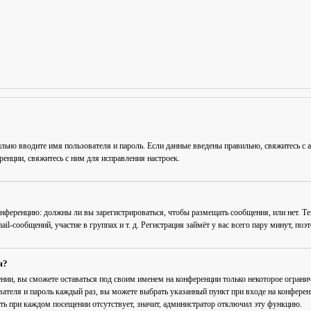
льно вводите имя пользователя и пароль. Если данные введены правильно, свяжитесь с 
енции, свяжитесь с ним для исправления настроек.
 конференцию: должны ли вы зарегистрироваться, чтобы размещать сообщения, или нет. Т
-сообщений, участие в группах и т. д. Регистрация займёт у вас всего пару минут, поэ
я?
ении
, вы сможете оставаться под своим именем на конференции только некоторое огранич
вателя и пароль каждый раз, вы можете выбрать указанный пункт при входе на конфере
ть при каждом посещении
отсутствует, значит, администратор отключил эту функцию.