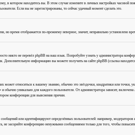
му, в котором находитесь вы. В этом случае измените в личных настройках часовой пояс 
ьзователи. Если вы не зарегистрированы, то сейчас удачный момент сделать это.
ени, но время отображается по-прежнему неверное, значит, неправильно установлено вр
осто никто не перевёл phpBB на ваш язык. Попробуйте узнать у администратора конфер
зык. Дополнительную информацию вы можете получить на сайте phpBB (ссылка находится
их может относиться к вашему званию, обычно это звёздочки, квадратики или точки, ук
 и обычно уникально для каждого пользователя. От администратора зависит, включена ли
атором конференции для выяснения причин.
 сообщений или идентифицируют определённых пользователей: например, модераторов
та, не засоряйте конференцию ненужными сообщениями только для того, чтобы повысить