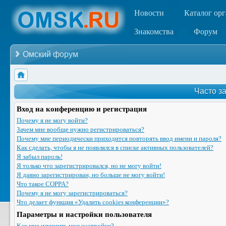
Новости
Каталог ор
Знакомства
Форум
Омский форум
Часто з
Вход на конференцию и регистрация
Почему я не могу войти?
Зачем мне вообще нужно регистрироваться?
Почему мне периодически приходится повторять ввод имени и пароля?
Как сделать, чтобы я не появлялся в списке активных пользователей?
Я забыл пароль!
Я только что зарегистрировался, но не могу войти!
Я давно зарегистрирован, но больше не могу войти!
Что такое COPPA?
Почему я не могу зарегистрироваться?
Что делает функция «Удалить cookies конференции»?
Параметры и настройки пользователя
Как мне изменить мои настройки?