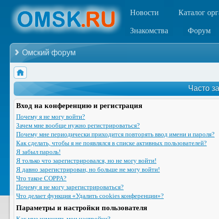
Новости
Каталог ор
Знакомства
Форум
Омский форум
Часто з
Вход на конференцию и регистрация
Почему я не могу войти?
Зачем мне вообще нужно регистрироваться?
Почему мне периодически приходится повторять ввод имени и пароля?
Как сделать, чтобы я не появлялся в списке активных пользователей?
Я забыл пароль!
Я только что зарегистрировался, но не могу войти!
Я давно зарегистрирован, но больше не могу войти!
Что такое COPPA?
Почему я не могу зарегистрироваться?
Что делает функция «Удалить cookies конференции»?
Параметры и настройки пользователя
Как мне изменить мои настройки?