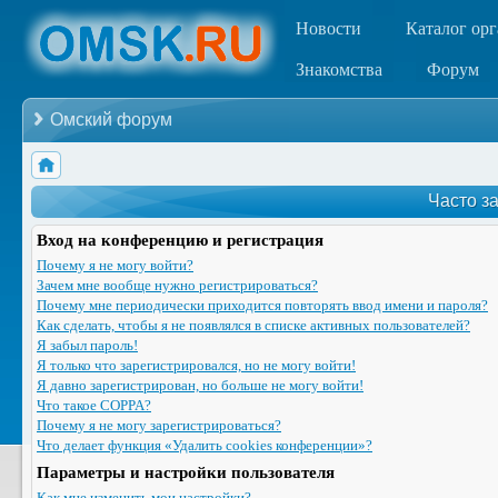
Новости
Каталог ор
Знакомства
Форум
Омский форум
Часто з
Вход на конференцию и регистрация
Почему я не могу войти?
Зачем мне вообще нужно регистрироваться?
Почему мне периодически приходится повторять ввод имени и пароля?
Как сделать, чтобы я не появлялся в списке активных пользователей?
Я забыл пароль!
Я только что зарегистрировался, но не могу войти!
Я давно зарегистрирован, но больше не могу войти!
Что такое COPPA?
Почему я не могу зарегистрироваться?
Что делает функция «Удалить cookies конференции»?
Параметры и настройки пользователя
Как мне изменить мои настройки?