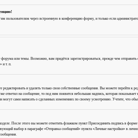
ренцию!
гим пользователям через встроенную в конференцию форму, и только если администрат
 форума или темы. Возможно, вам придётся зарегистрироваться, прежде чем отправить 
и т. п.
е редактировать и удалять только свои собственные сообщения. Вы можете перейти к р
уже ответил на сообщение, то под ним появится небольшая надпись, которая показывает к
и могут сами написать о сделанных изменениях по своему усмотрению. Учтите, что обычн
разделе. После этого вы можете отметить флажком пункт
Присоединить подпись
в форме 
вующий выбор в параграфе «Отправка сообщений» пункта «Личные настройки» в личном 
сообщения.