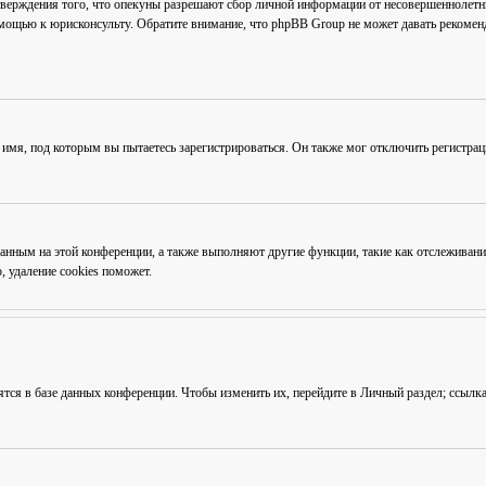
тверждения того, что опекуны разрешают сбор личной информации от несовершеннолетни
омощью к юрисконсульту. Обратите внимание, что phpBB Group не может давать рекоме
 имя, под которым вы пытаетесь зарегистрироваться. Он также мог отключить регистра
ованным на этой конференции, а также выполняют другие функции, такие как отслежива
 удаление cookies поможет.
ятся в базе данных конференции. Чтобы изменить их, перейдите в
Личный раздел
; ссылк