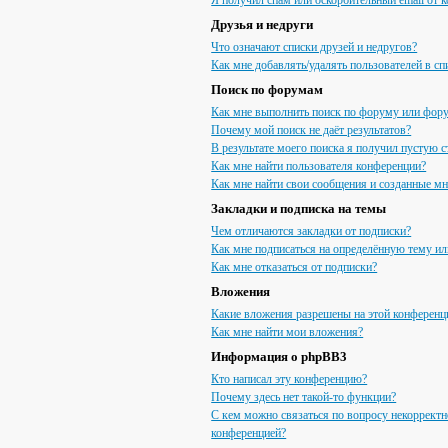
Я получил спам или оскорбительный email от к
Друзья и недруги
Что означают списки друзей и недругов?
Как мне добавлять/удалять пользователей в сп
Поиск по форумам
Как мне выполнить поиск по форуму или фор
Почему мой поиск не даёт результатов?
В результате моего поиска я получил пустую с
Как мне найти пользователя конференции?
Как мне найти свои сообщения и созданные м
Закладки и подписка на темы
Чем отличаются закладки от подписки?
Как мне подписаться на определённую тему и
Как мне отказаться от подписки?
Вложения
Какие вложения разрешены на этой конференц
Как мне найти мои вложения?
Информация о phpBB3
Кто написал эту конференцию?
Почему здесь нет такой-то функции?
С кем можно связаться по вопросу некорректн
конференцией?