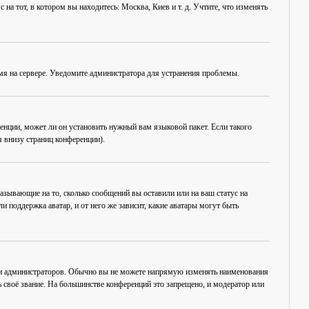
на тот, в котором вы находитесь: Москва, Киев и т. д. Учтите, что изменять
емя на сервере. Уведомите администратора для устранения проблемы.
енции, может ли он установить нужный вам языковой пакет. Если такого
 внизу страниц конференции).
азывающие на то, сколько сообщений вы оставили или на ваш статус на
 поддержка аватар, и от него же зависит, какие аватары могут быть
 и администраторов. Обычно вы не можете напрямую изменять наименования
 своё звание. На большинстве конференций это запрещено, и модератор или