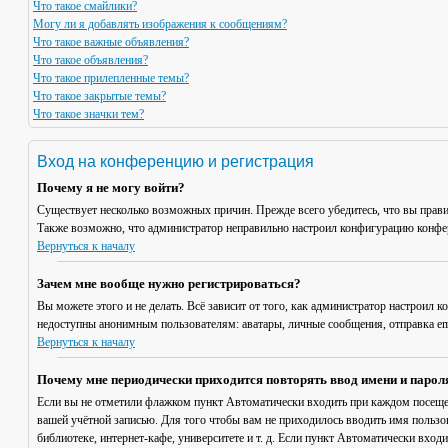
Что такое смайлики?
Могу ли я добавлять изображения к сообщениям?
Что такое важные объявления?
Что такое объявления?
Что такое прилепленные темы?
Что такое закрытые темы?
Что такое значки тем?
Вход на конференцию и регистрация
Почему я не могу войти?
Существует несколько возможных причин. Прежде всего убедитесь, что вы прави
Также возможно, что администратор неправильно настроил конфигурацию конфер
Вернуться к началу
Зачем мне вообще нужно регистрироваться?
Вы можете этого и не делать. Всё зависит от того, как администратор настроил
недоступны анонимным пользователям: аватары, личные сообщения, отправка email
Вернуться к началу
Почему мне периодически приходится повторять ввод имени и парол
Если вы не отметили флажком пункт
Автоматически входить при каждом посещ
вашей учётной записью. Для того чтобы вам не приходилось вводить имя пользо
библиотеке, интернет-кафе, университете и т. д. Если пункт
Автоматически входи