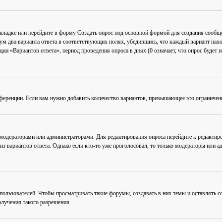
акладке или перейдите в форму
Создать опрос
под основной формой для создания сообщен
мум два варианта ответа в соответствующих полях, убедившись, что каждый вариант нахо
ии «Вариантов ответа», период проведения опроса в днях (0 означает, что опрос будет 
ференции. Если вам нужно добавить количество вариантов, превышающее это ограничен
 модераторами или администраторами. Для редактирования опроса перейдите к редактиро
из вариантов ответа. Однако если кто-то уже проголосовал, то только модераторы или а
льзователей. Чтобы просматривать такие форумы, создавать в них темы и оставлять со
лучения такого разрешения.