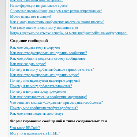
Как мне изменить мои настройки?
На конференции неправильное время!
Я изменил часовой пояс, но время всё равно неправильное!
Моего языка нет в списке!
Как я могу поместить изображение вместе со своим именем?
Что такое звание и как я могу изменить его?
Когда я щёлкаю по ссылке «email», от меня требуют войти на конференцию!
Создание сообщений
Как мне создать тему в форуме?
Как мне отредактировать или удалить сообщение?
Как мне добавить подпись к своему сообщению?
Как мне создать опрос?
Почему я не могу добавить больше вариантов ответа?
Как мне отредактировать или удалить опрос?
Почему мне недоступны некоторые форумы?
Почему я не могу добавлять вложения?
Почему я получил предупреждение?
Как мне пожаловаться на сообщения модератору?
Что означает кнопка «Сохранить» при создании сообщения?
Почему моё сообщение требует одобрения?
Как мне вновь поднять мою тему?
Форматирование сообщений и типы создаваемых тем
Что такое BBCode?
Могу ли я использовать HTML?