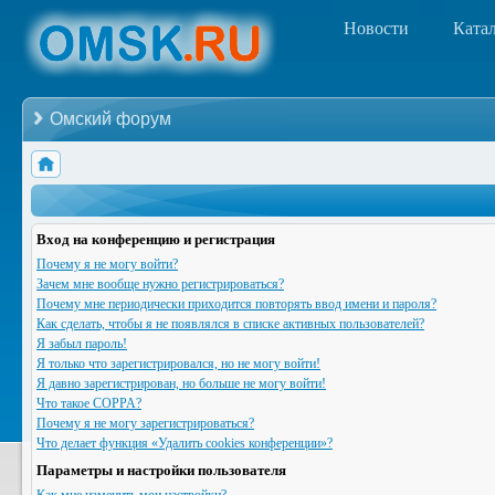
Новости
Ката
Омский форум
Вход на конференцию и регистрация
Почему я не могу войти?
Зачем мне вообще нужно регистрироваться?
Почему мне периодически приходится повторять ввод имени и пароля?
Как сделать, чтобы я не появлялся в списке активных пользователей?
Я забыл пароль!
Я только что зарегистрировался, но не могу войти!
Я давно зарегистрирован, но больше не могу войти!
Что такое COPPA?
Почему я не могу зарегистрироваться?
Что делает функция «Удалить cookies конференции»?
Параметры и настройки пользователя