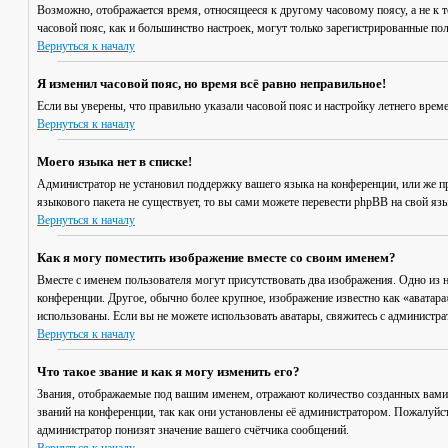
Возможно, отображается время, относящееся к другому часовому поясу, а не к то
часовой пояс, как и большинство настроек, могут только зарегистрированные пол
Вернуться к началу
Я изменил часовой пояс, но время всё равно неправильное!
Если вы уверены, что правильно указали часовой пояс и настройку летнего врем
Вернуться к началу
Моего языка нет в списке!
Администратор не установил поддержку вашего языка на конференции, или же пр
языкового пакета не существует, то вы сами можете перевести phpBB на свой я
Вернуться к началу
Как я могу поместить изображение вместе со своим именем?
Вместе с именем пользователя могут присутствовать два изображения. Одно из н
конференции. Другое, обычно более крупное, изображение известно как «аватара»
использованы. Если вы не можете использовать аватары, свяжитесь с администр
Вернуться к началу
Что такое звание и как я могу изменить его?
Звания, отображаемые под вашим именем, отражают количество созданных вами
званий на конференции, так как они установлены её администратором. Пожалуйс
администратор понизят значение вашего счётчика сообщений.