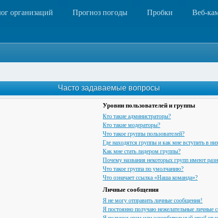
лог организаций
Прогноз погоды
Пробки
Веб-ка
Часто задаваемые вопросы
Уровни пользователей и группы
Кто такие администраторы?
Кто такие модераторы?
Что такое группы пользователей?
Где находятся группы и как мне вступить в ни
Как мне стать лидером группы?
Почему названия некоторых групп имеют разн
Что такое группа по умолчанию?
Что означает ссылка «Наша команда»?
Личные сообщения
Я не могу отправить личные сообщения!
Я постоянно получаю нежелательные личные 