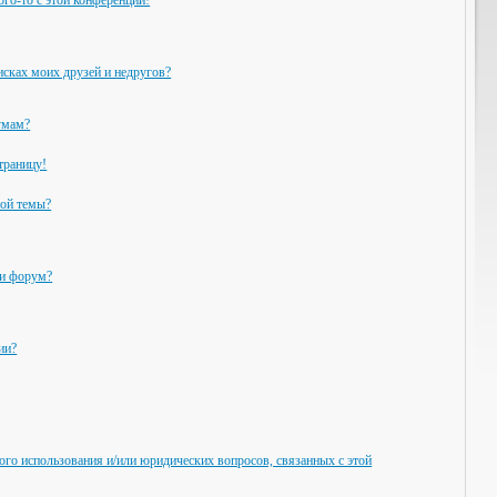
ого-то с этой конференции!
исках моих друзей и недругов?
умам?
траницу!
ной темы?
ли форум?
ии?
ого использования и/или юридических вопросов, связанных с этой