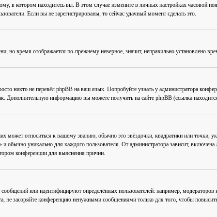
му, в котором находитесь вы. В этом случае измените в личных настройках часовой пояс 
ьзователи. Если вы не зарегистрированы, то сейчас удачный момент сделать это.
ени, но время отображается по-прежнему неверное, значит, неправильно установлено вр
осто никто не перевёл phpBB на ваш язык. Попробуйте узнать у администратора конфер
зык. Дополнительную информацию вы можете получить на сайте phpBB (ссылка находится
их может относиться к вашему званию, обычно это звёздочки, квадратики или точки, ук
 и обычно уникально для каждого пользователя. От администратора зависит, включена ли
атором конференции для выяснения причин.
 сообщений или идентифицируют определённых пользователей: например, модераторов
та, не засоряйте конференцию ненужными сообщениями только для того, чтобы повысить