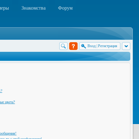
меры
Знакомства
Форум
Вход
|
Регистрация
х?
ые цвета?
сообщения!