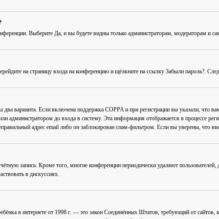
?
онференции
. Выберите
Да
, и вы будете видны только администраторам, модераторам и с
Перейдите на страницу входа на конференцию и щёлкните на ссылку
Забыли пароль?
. Сле
ны два варианта. Если включена поддержка COPPA и при регистрации вы указали, что в
или администратором до входа в систему. Эта информация отображается в процессе рег
еправильный адрес email либо он заблокирован спам-фильтром. Если вы уверены, что вве
учётную запись. Кроме того, многие конференции периодически удаляют пользователей
аствовать в дискуссиях.
ав ребёнка в интернете от 1998 г. — это закон Соединённых Штатов, требующий от сайто