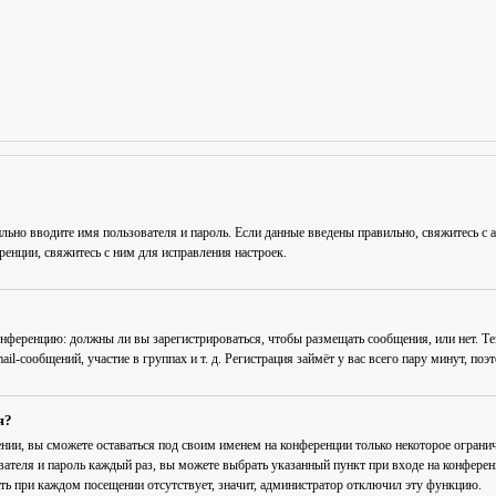
льно вводите имя пользователя и пароль. Если данные введены правильно, свяжитесь с 
енции, свяжитесь с ним для исправления настроек.
 конференцию: должны ли вы зарегистрироваться, чтобы размещать сообщения, или нет. Т
-сообщений, участие в группах и т. д. Регистрация займёт у вас всего пару минут, поэ
я?
ении
, вы сможете оставаться под своим именем на конференции только некоторое огранич
вателя и пароль каждый раз, вы можете выбрать указанный пункт при входе на конфере
ть при каждом посещении
отсутствует, значит, администратор отключил эту функцию.