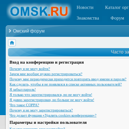
Новости
Каталог ор
Знакомства
Форум
Омский форум
Часто з
Вход на конференцию и регистрация
Почему я не могу войти?
Зачем мне вообще нужно регистрироваться?
Почему мне периодически приходится повторять ввод имени и пароля?
Как сделать, чтобы я не появлялся в списке активных пользователей?
Я забыл пароль!
Я только что зарегистрировался, но не могу войти!
Я давно зарегистрирован, но больше не могу войти!
Что такое COPPA?
Почему я не могу зарегистрироваться?
Что делает функция «Удалить cookies конференции»?
Параметры и настройки пользователя
Как мне изменить мои настройки?