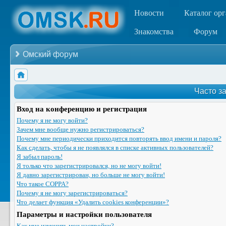
Новости
Каталог ор
Знакомства
Форум
Омский форум
Часто з
Вход на конференцию и регистрация
Почему я не могу войти?
Зачем мне вообще нужно регистрироваться?
Почему мне периодически приходится повторять ввод имени и пароля?
Как сделать, чтобы я не появлялся в списке активных пользователей?
Я забыл пароль!
Я только что зарегистрировался, но не могу войти!
Я давно зарегистрирован, но больше не могу войти!
Что такое COPPA?
Почему я не могу зарегистрироваться?
Что делает функция «Удалить cookies конференции»?
Параметры и настройки пользователя
Как мне изменить мои настройки?