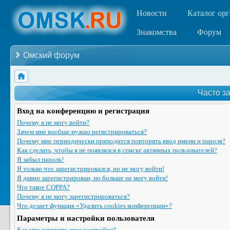
Новости
Каталог ор
Знакомства
Форум
Омский форум
Часто з
Вход на конференцию и регистрация
Почему я не могу войти?
Зачем мне вообще нужно регистрироваться?
Почему мне периодически приходится повторять ввод имени и пароля?
Как сделать, чтобы я не появлялся в списке активных пользователей?
Я забыл пароль!
Я только что зарегистрировался, но не могу войти!
Я давно зарегистрирован, но больше не могу войти!
Что такое COPPA?
Почему я не могу зарегистрироваться?
Что делает функция «Удалить cookies конференции»?
Параметры и настройки пользователя
Как мне изменить мои настройки?