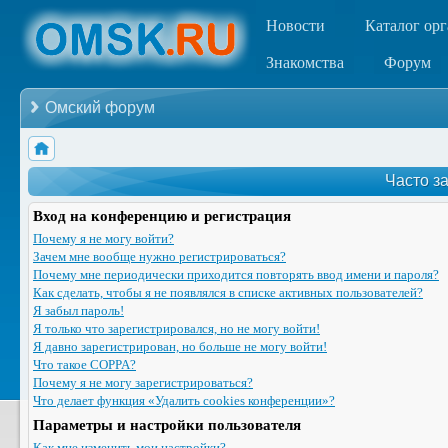
Новости
Каталог ор
Знакомства
Форум
Омский форум
Часто з
Вход на конференцию и регистрация
Почему я не могу войти?
Зачем мне вообще нужно регистрироваться?
Почему мне периодически приходится повторять ввод имени и пароля?
Как сделать, чтобы я не появлялся в списке активных пользователей?
Я забыл пароль!
Я только что зарегистрировался, но не могу войти!
Я давно зарегистрирован, но больше не могу войти!
Что такое COPPA?
Почему я не могу зарегистрироваться?
Что делает функция «Удалить cookies конференции»?
Параметры и настройки пользователя
Как мне изменить мои настройки?