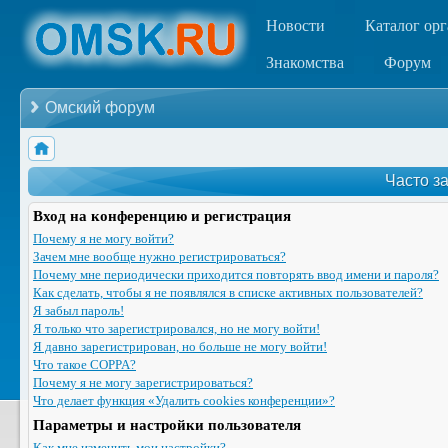
Новости
Каталог ор
Знакомства
Форум
Омский форум
Часто з
Вход на конференцию и регистрация
Почему я не могу войти?
Зачем мне вообще нужно регистрироваться?
Почему мне периодически приходится повторять ввод имени и пароля?
Как сделать, чтобы я не появлялся в списке активных пользователей?
Я забыл пароль!
Я только что зарегистрировался, но не могу войти!
Я давно зарегистрирован, но больше не могу войти!
Что такое COPPA?
Почему я не могу зарегистрироваться?
Что делает функция «Удалить cookies конференции»?
Параметры и настройки пользователя
Как мне изменить мои настройки?