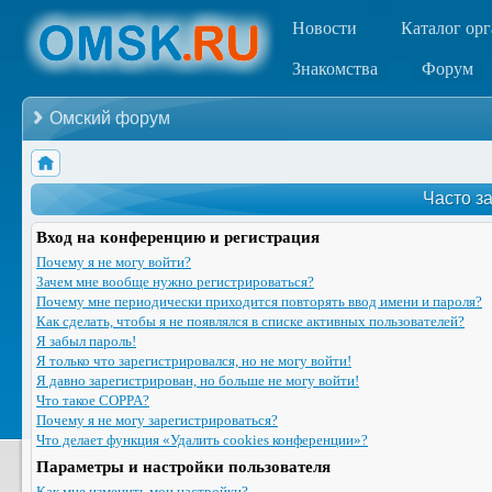
Новости
Каталог ор
Знакомства
Форум
Омский форум
Часто з
Вход на конференцию и регистрация
Почему я не могу войти?
Зачем мне вообще нужно регистрироваться?
Почему мне периодически приходится повторять ввод имени и пароля?
Как сделать, чтобы я не появлялся в списке активных пользователей?
Я забыл пароль!
Я только что зарегистрировался, но не могу войти!
Я давно зарегистрирован, но больше не могу войти!
Что такое COPPA?
Почему я не могу зарегистрироваться?
Что делает функция «Удалить cookies конференции»?
Параметры и настройки пользователя
Как мне изменить мои настройки?