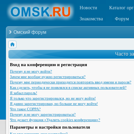
Новости
Каталог ор
Знакомства
Форум
Омский форум
Часто з
Вход на конференцию и регистрация
Почему я не могу войти?
Зачем мне вообще нужно регистрироваться?
Почему мне периодически приходится повторять ввод имени и пароля?
Как сделать, чтобы я не появлялся в списке активных пользователей?
Я забыл пароль!
Я только что зарегистрировался, но не могу войти!
Я давно зарегистрирован, но больше не могу войти!
Что такое COPPA?
Почему я не могу зарегистрироваться?
Что делает функция «Удалить cookies конференции»?
Параметры и настройки пользователя
Как мне изменить мои настройки?