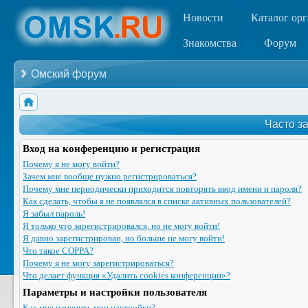
Новости
Каталог ор
Знакомства
Форум
Омский форум
Часто з
Вход на конференцию и регистрация
Почему я не могу войти?
Зачем мне вообще нужно регистрироваться?
Почему мне периодически приходится повторять ввод имени и пароля?
Как сделать, чтобы я не появлялся в списке активных пользователей?
Я забыл пароль!
Я только что зарегистрировался, но не могу войти!
Я давно зарегистрирован, но больше не могу войти!
Что такое COPPA?
Почему я не могу зарегистрироваться?
Что делает функция «Удалить cookies конференции»?
Параметры и настройки пользователя
Как мне изменить мои настройки?