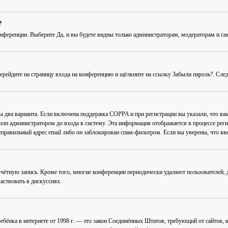
?
онференции
. Выберите
Да
, и вы будете видны только администраторам, модераторам и с
Перейдите на страницу входа на конференцию и щёлкните на ссылку
Забыли пароль?
. Сле
ны два варианта. Если включена поддержка COPPA и при регистрации вы указали, что в
или администратором до входа в систему. Эта информация отображается в процессе рег
еправильный адрес email либо он заблокирован спам-фильтром. Если вы уверены, что вве
учётную запись. Кроме того, многие конференции периодически удаляют пользователей
аствовать в дискуссиях.
ав ребёнка в интернете от 1998 г. — это закон Соединённых Штатов, требующий от сайто