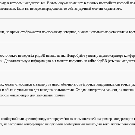
му, в котором находитесь вы. В этом случае измените в личных настройках часовой пояс 
ьзователи. Если вы не зарегистрированы, то сейчас удачный момент сделать это.
ени, но время отображается по-прежнему неверное, значит, неправильно установлено вр
осто никто не перевёл phpBB на ваш язык. Попробуйте узнать у администратора конфер
зык. Дополнительную информацию вы можете получить на сайте phpBB (ссылка находится
их может относиться к вашему званию, обычно это звёздочки, квадратики или точки, ук
 и обычно уникально для каждого пользователя. От администратора зависит, включена ли
атором конференции для выяснения причин.
 сообщений или идентифицируют определённых пользователей: например, модераторов
та, не засоряйте конференцию ненужными сообщениями только для того, чтобы повысить