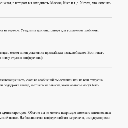
на тот, в котором вы находитесь: Москва, Киев и т. д. Учтите, что изменять
емя на сервере. Уведомите администратора для устранения проблемы.
енции, может ли он установить нужный вам языковой пакет. Если такого
 внизу страниц конференции).
азывающие на то, сколько сообщений вы оставили или на ваш статус на
 поддержка аватар, и от него же зависит, какие аватары могут быть
 и администраторов. Обычно вы не можете напрямую изменять наименования
 своё звание. На большинстве конференций это запрещено, и модератор или