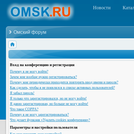
Новости
Ката
Омский форум
Вход на конференцию и регистрация
Почему я не могу войти?
Зачем мне вообще нужно регистрироваться?
Почему мне периодически приходится повторять ввод имени и пароля?
Как сделать, чтобы я не появлялся в списке активных пользователей?
Я забыл пароль!
Я только что зарегистрировался, но не могу войти!
Я давно зарегистрирован, но больше не могу войти!
Что такое COPPA?
Почему я не могу зарегистрироваться?
Что делает функция «Удалить cookies конференции»?
Параметры и настройки пользователя