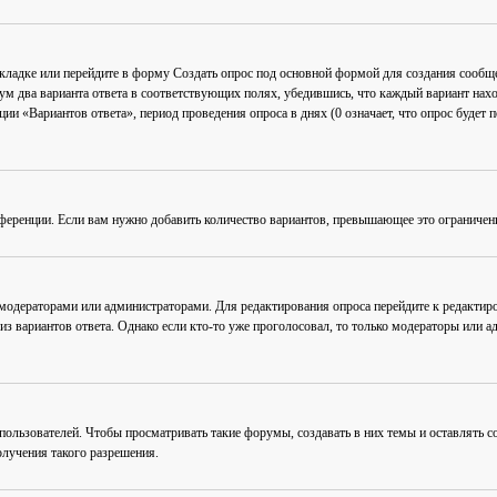
акладке или перейдите в форму
Создать опрос
под основной формой для создания сообщен
мум два варианта ответа в соответствующих полях, убедившись, что каждый вариант нахо
ии «Вариантов ответа», период проведения опроса в днях (0 означает, что опрос будет 
ференции. Если вам нужно добавить количество вариантов, превышающее это ограничен
 модераторами или администраторами. Для редактирования опроса перейдите к редактиро
из вариантов ответа. Однако если кто-то уже проголосовал, то только модераторы или а
льзователей. Чтобы просматривать такие форумы, создавать в них темы и оставлять со
лучения такого разрешения.