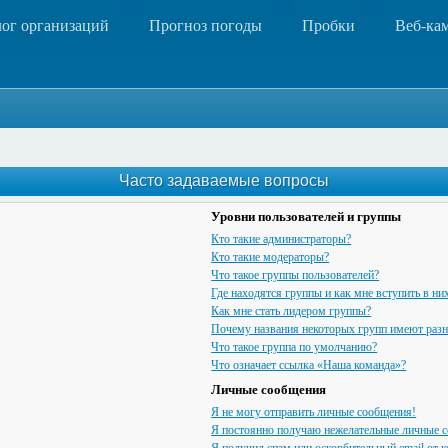
лог организаций
Прогноз погоды
Пробки
Веб-ка
Часто задаваемые вопросы
Уровни пользователей и группы
Кто такие администраторы?
Кто такие модераторы?
Что такое группы пользователей?
Где находятся группы и как мне вступить в ни
Как мне стать лидером группы?
Почему названия некоторых групп имеют разн
Что такое группа по умолчанию?
Что означает ссылка «Наша команда»?
Личные сообщения
Я не могу отправить личные сообщения!
Я постоянно получаю нежелательные личные 