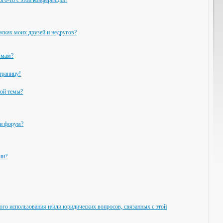
ого-то с этой конференции!
исках моих друзей и недругов?
умам?
траницу!
ной темы?
ли форум?
ии?
ого использования и/или юридических вопросов, связанных с этой