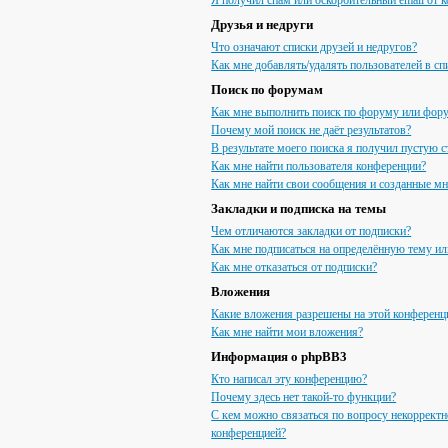
Я получил спам или оскорбительный email от к
Друзья и недруги
Что означают списки друзей и недругов?
Как мне добавлять/удалять пользователей в сп
Поиск по форумам
Как мне выполнить поиск по форуму или фор
Почему мой поиск не даёт результатов?
В результате моего поиска я получил пустую с
Как мне найти пользователя конференции?
Как мне найти свои сообщения и созданные м
Закладки и подписка на темы
Чем отличаются закладки от подписки?
Как мне подписаться на определённую тему и
Как мне отказаться от подписки?
Вложения
Какие вложения разрешены на этой конференц
Как мне найти мои вложения?
Информация о phpBB3
Кто написал эту конференцию?
Почему здесь нет такой-то функции?
С кем можно связаться по вопросу некорректн
конференцией?