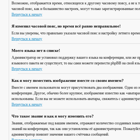
Возможно, отображается время, относящееся к другому часовому поясу, а не к то
часовой пояс, как и большинство настроек, могут только зарегистрированные пол
Вернуться к началу
Я изменил часовой пояс, но время всё равно неправильное!
Если вы уверены, что правильно указали часовой пояс и настройку летнего врем
Вернуться к началу
Моего языка нет в списке!
Администратор не установил поддержку вашего языка на конференции, или же пр
языкового пакета не существует, то вы сами можете перевести phpBB на свой я
Вернуться к началу
Как я могу поместить изображение вместе со своим именем?
Вместе с именем пользователя могут присутствовать два изображения. Одно из н
конференции. Другое, обычно более крупное, изображение известно как «аватара»
использованы. Если вы не можете использовать аватары, свяжитесь с администр
Вернуться к началу
Что такое звание и как я могу изменить его?
Звания, отображаемые под вашим именем, отражают количество созданных вами
званий на конференции, так как они установлены её администратором. Пожалуйс
администратор понизят значение вашего счётчика сообщений.