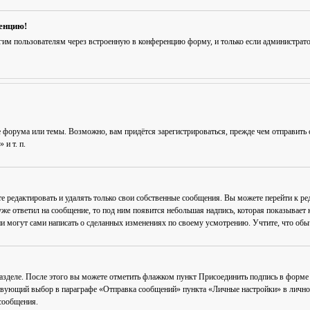
ренцию!
гим пользователям через встроенную в конференцию форму, и только если администрат
 форума или темы. Возможно, вам придётся зарегистрироваться, прежде чем отправить 
и т. п.
е редактировать и удалять только свои собственные сообщения. Вы можете перейти к р
уже ответил на сообщение, то под ним появится небольшая надпись, которая показывает к
и могут сами написать о сделанных изменениях по своему усмотрению. Учтите, что обычн
разделе. После этого вы можете отметить флажком пункт
Присоединить подпись
в форме 
вующий выбор в параграфе «Отправка сообщений» пункта «Личные настройки» в личном 
сообщения.