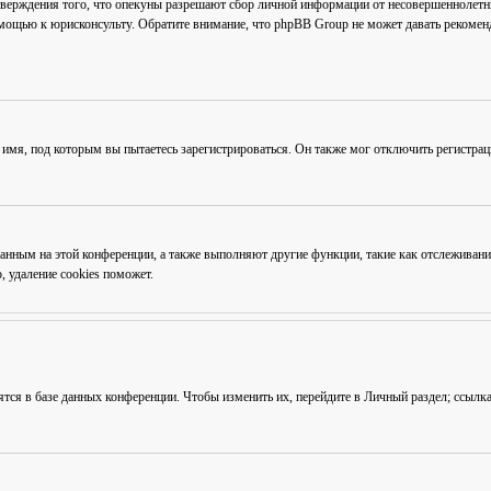
тверждения того, что опекуны разрешают сбор личной информации от несовершеннолетни
омощью к юрисконсульту. Обратите внимание, что phpBB Group не может давать рекоме
 имя, под которым вы пытаетесь зарегистрироваться. Он также мог отключить регистра
ованным на этой конференции, а также выполняют другие функции, такие как отслежива
 удаление cookies поможет.
ятся в базе данных конференции. Чтобы изменить их, перейдите в
Личный раздел
; ссылк