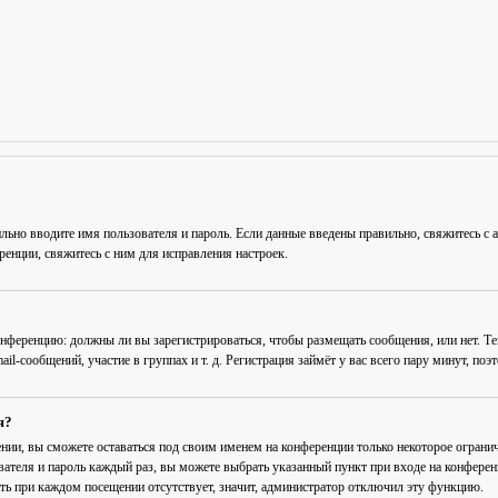
льно вводите имя пользователя и пароль. Если данные введены правильно, свяжитесь с 
енции, свяжитесь с ним для исправления настроек.
 конференцию: должны ли вы зарегистрироваться, чтобы размещать сообщения, или нет. Т
-сообщений, участие в группах и т. д. Регистрация займёт у вас всего пару минут, поэ
я?
ении
, вы сможете оставаться под своим именем на конференции только некоторое огранич
вателя и пароль каждый раз, вы можете выбрать указанный пункт при входе на конфере
ть при каждом посещении
отсутствует, значит, администратор отключил эту функцию.