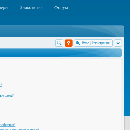
меры
Знакомства
Форум
Вход
|
Регистрация
х?
ые цвета?
сообщения!