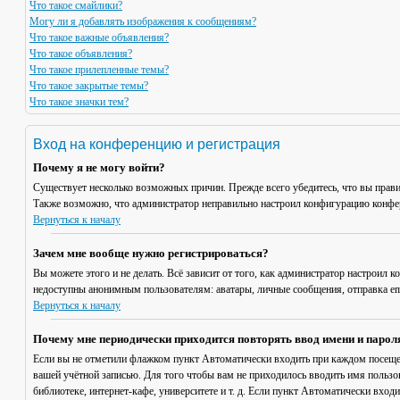
Что такое смайлики?
Могу ли я добавлять изображения к сообщениям?
Что такое важные объявления?
Что такое объявления?
Что такое прилепленные темы?
Что такое закрытые темы?
Что такое значки тем?
Вход на конференцию и регистрация
Почему я не могу войти?
Существует несколько возможных причин. Прежде всего убедитесь, что вы прави
Также возможно, что администратор неправильно настроил конфигурацию конфер
Вернуться к началу
Зачем мне вообще нужно регистрироваться?
Вы можете этого и не делать. Всё зависит от того, как администратор настроил
недоступны анонимным пользователям: аватары, личные сообщения, отправка email
Вернуться к началу
Почему мне периодически приходится повторять ввод имени и парол
Если вы не отметили флажком пункт
Автоматически входить при каждом посещ
вашей учётной записью. Для того чтобы вам не приходилось вводить имя пользо
библиотеке, интернет-кафе, университете и т. д. Если пункт
Автоматически входи