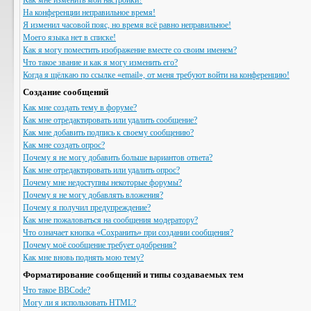
Как мне изменить мои настройки?
На конференции неправильное время!
Я изменил часовой пояс, но время всё равно неправильное!
Моего языка нет в списке!
Как я могу поместить изображение вместе со своим именем?
Что такое звание и как я могу изменить его?
Когда я щёлкаю по ссылке «email», от меня требуют войти на конференцию!
Создание сообщений
Как мне создать тему в форуме?
Как мне отредактировать или удалить сообщение?
Как мне добавить подпись к своему сообщению?
Как мне создать опрос?
Почему я не могу добавить больше вариантов ответа?
Как мне отредактировать или удалить опрос?
Почему мне недоступны некоторые форумы?
Почему я не могу добавлять вложения?
Почему я получил предупреждение?
Как мне пожаловаться на сообщения модератору?
Что означает кнопка «Сохранить» при создании сообщения?
Почему моё сообщение требует одобрения?
Как мне вновь поднять мою тему?
Форматирование сообщений и типы создаваемых тем
Что такое BBCode?
Могу ли я использовать HTML?