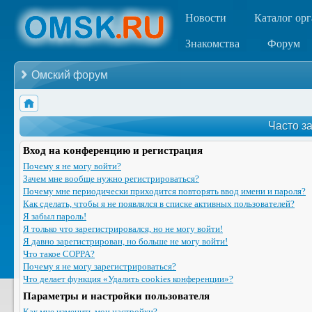
Новости
Каталог ор
Знакомства
Форум
Омский форум
Часто з
Вход на конференцию и регистрация
Почему я не могу войти?
Зачем мне вообще нужно регистрироваться?
Почему мне периодически приходится повторять ввод имени и пароля?
Как сделать, чтобы я не появлялся в списке активных пользователей?
Я забыл пароль!
Я только что зарегистрировался, но не могу войти!
Я давно зарегистрирован, но больше не могу войти!
Что такое COPPA?
Почему я не могу зарегистрироваться?
Что делает функция «Удалить cookies конференции»?
Параметры и настройки пользователя
Как мне изменить мои настройки?