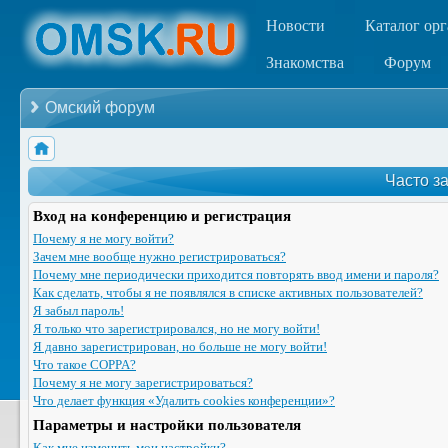
Новости
Каталог ор
Знакомства
Форум
Омский форум
Часто з
Вход на конференцию и регистрация
Почему я не могу войти?
Зачем мне вообще нужно регистрироваться?
Почему мне периодически приходится повторять ввод имени и пароля?
Как сделать, чтобы я не появлялся в списке активных пользователей?
Я забыл пароль!
Я только что зарегистрировался, но не могу войти!
Я давно зарегистрирован, но больше не могу войти!
Что такое COPPA?
Почему я не могу зарегистрироваться?
Что делает функция «Удалить cookies конференции»?
Параметры и настройки пользователя
Как мне изменить мои настройки?