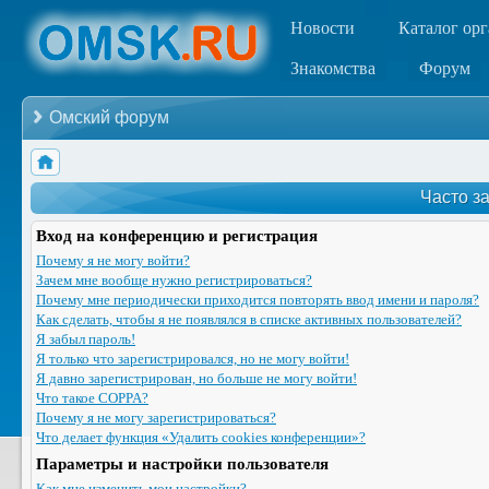
Новости
Каталог ор
Знакомства
Форум
Омский форум
Часто з
Вход на конференцию и регистрация
Почему я не могу войти?
Зачем мне вообще нужно регистрироваться?
Почему мне периодически приходится повторять ввод имени и пароля?
Как сделать, чтобы я не появлялся в списке активных пользователей?
Я забыл пароль!
Я только что зарегистрировался, но не могу войти!
Я давно зарегистрирован, но больше не могу войти!
Что такое COPPA?
Почему я не могу зарегистрироваться?
Что делает функция «Удалить cookies конференции»?
Параметры и настройки пользователя
Как мне изменить мои настройки?