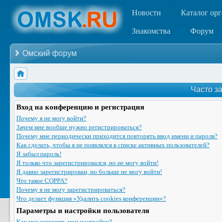
Новости
Каталог ор
Знакомства
Форум
Омский форум
Часто з
Вход на конференцию и регистрация
Почему я не могу войти?
Зачем мне вообще нужно регистрироваться?
Почему мне периодически приходится повторять ввод имени и пароля?
Как сделать, чтобы я не появлялся в списке активных пользователей?
Я забыл пароль!
Я только что зарегистрировался, но не могу войти!
Я давно зарегистрирован, но больше не могу войти!
Что такое COPPA?
Почему я не могу зарегистрироваться?
Что делает функция «Удалить cookies конференции»?
Параметры и настройки пользователя
Как мне изменить мои настройки?