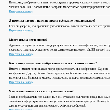
Возможно, отображается время, относящееся к другому часовому поясу, а не к то
часовой пояс, как и большинство настроек, могут только зарегистрированные пол
Вернуться к началу
Я изменил часовой пояс, но время всё равно неправильное!
Если вы уверены, что правильно указали часовой пояс и настройку летнего врем
Вернуться к началу
Моего языка нет в списке!
Администратор не установил поддержку вашего языка на конференции, или же пр
языкового пакета не существует, то вы сами можете перевести phpBB на свой я
Вернуться к началу
Как я могу поместить изображение вместе со своим именем?
Вместе с именем пользователя могут присутствовать два изображения. Одно из н
конференции. Другое, обычно более крупное, изображение известно как «аватара»
использованы. Если вы не можете использовать аватары, свяжитесь с администр
Вернуться к началу
Что такое звание и как я могу изменить его?
Звания, отображаемые под вашим именем, отражают количество созданных вами
званий на конференции, так как они установлены её администратором. Пожалуйс
администратор понизят значение вашего счётчика сообщений.