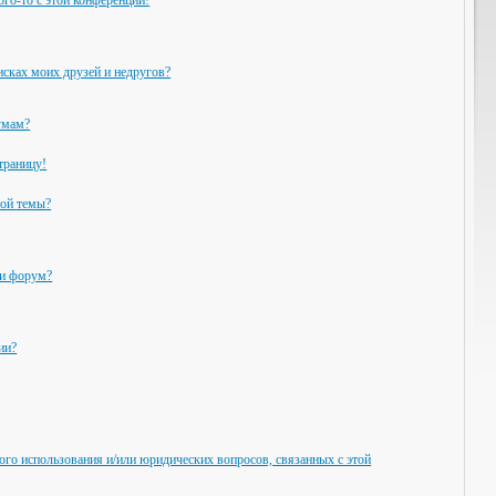
ого-то с этой конференции!
исках моих друзей и недругов?
умам?
траницу!
ной темы?
ли форум?
ии?
ого использования и/или юридических вопросов, связанных с этой