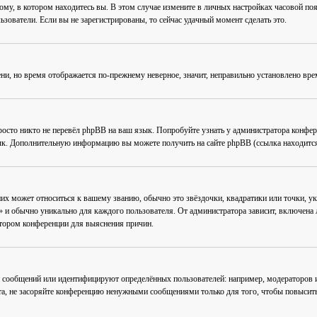
му, в котором находитесь вы. В этом случае измените в личных настройках часовой пояс 
ьзователи. Если вы не зарегистрированы, то сейчас удачный момент сделать это.
ени, но время отображается по-прежнему неверное, значит, неправильно установлено вр
осто никто не перевёл phpBB на ваш язык. Попробуйте узнать у администратора конфер
зык. Дополнительную информацию вы можете получить на сайте phpBB (ссылка находится
их может относиться к вашему званию, обычно это звёздочки, квадратики или точки, ук
 и обычно уникально для каждого пользователя. От администратора зависит, включена ли
атором конференции для выяснения причин.
 сообщений или идентифицируют определённых пользователей: например, модераторов
та, не засоряйте конференцию ненужными сообщениями только для того, чтобы повысить