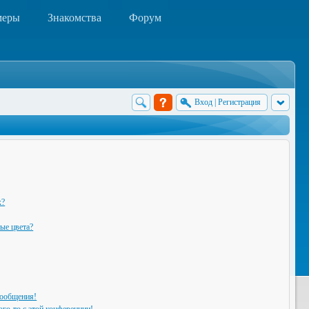
меры
Знакомства
Форум
Вход
|
Регистрация
х?
ые цвета?
сообщения!