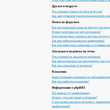
Я получил спам или оскорбительный email от к
Друзья и недруги
Что означают списки друзей и недругов?
Как мне добавлять/удалять пользователей в сп
Поиск по форумам
Как мне выполнить поиск по форуму или фор
Почему мой поиск не даёт результатов?
В результате моего поиска я получил пустую с
Как мне найти пользователя конференции?
Как мне найти свои сообщения и созданные м
Закладки и подписка на темы
Чем отличаются закладки от подписки?
Как мне подписаться на определённую тему и
Как мне отказаться от подписки?
Вложения
Какие вложения разрешены на этой конференц
Как мне найти мои вложения?
Информация о phpBB3
Кто написал эту конференцию?
Почему здесь нет такой-то функции?
С кем можно связаться по вопросу некорректн
конференцией?