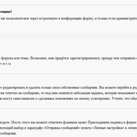
ренцию!
гим пользователям через встроенную в конференцию форму, и только если администрат
 форума или темы. Возможно, вам придётся зарегистрироваться, прежде чем отправить 
и т. п.
е редактировать и удалять только свои собственные сообщения. Вы можете перейти к р
уже ответил на сообщение, то под ним появится небольшая надпись, которая показывает к
и могут сами написать о сделанных изменениях по своему усмотрению. Учтите, что обычн
разделе. После этого вы можете отметить флажком пункт
Присоединить подпись
в форме 
вующий выбор в параграфе «Отправка сообщений» пункта «Личные настройки» в личном 
сообщения.