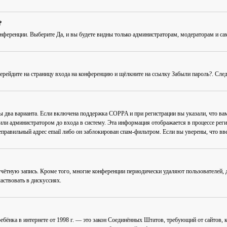
?
онференции
. Выберите
Да
, и вы будете видны только администраторам, модераторам и с
Перейдите на страницу входа на конференцию и щёлкните на ссылку
Забыли пароль?
. Сле
ны два варианта. Если включена поддержка COPPA и при регистрации вы указали, что в
или администратором до входа в систему. Эта информация отображается в процессе рег
еправильный адрес email либо он заблокирован спам-фильтром. Если вы уверены, что вве
учётную запись. Кроме того, многие конференции периодически удаляют пользователей
аствовать в дискуссиях.
ав ребёнка в интернете от 1998 г. — это закон Соединённых Штатов, требующий от сайто