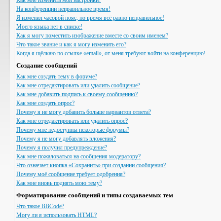
Как мне изменить мои настройки?
На конференции неправильное время!
Я изменил часовой пояс, но время всё равно неправильное!
Моего языка нет в списке!
Как я могу поместить изображение вместе со своим именем?
Что такое звание и как я могу изменить его?
Когда я щёлкаю по ссылке «email», от меня требуют войти на конференцию!
Создание сообщений
Как мне создать тему в форуме?
Как мне отредактировать или удалить сообщение?
Как мне добавить подпись к своему сообщению?
Как мне создать опрос?
Почему я не могу добавить больше вариантов ответа?
Как мне отредактировать или удалить опрос?
Почему мне недоступны некоторые форумы?
Почему я не могу добавлять вложения?
Почему я получил предупреждение?
Как мне пожаловаться на сообщения модератору?
Что означает кнопка «Сохранить» при создании сообщения?
Почему моё сообщение требует одобрения?
Как мне вновь поднять мою тему?
Форматирование сообщений и типы создаваемых тем
Что такое BBCode?
Могу ли я использовать HTML?