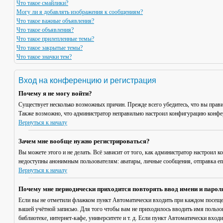
Что такое смайлики?
Могу ли я добавлять изображения к сообщениям?
Что такое важные объявления?
Что такое объявления?
Что такое прилепленные темы?
Что такое закрытые темы?
Что такое значки тем?
Вход на конференцию и регистрация
Почему я не могу войти?
Существует несколько возможных причин. Прежде всего убедитесь, что вы прави
Также возможно, что администратор неправильно настроил конфигурацию конфер
Вернуться к началу
Зачем мне вообще нужно регистрироваться?
Вы можете этого и не делать. Всё зависит от того, как администратор настроил
недоступны анонимным пользователям: аватары, личные сообщения, отправка email
Вернуться к началу
Почему мне периодически приходится повторять ввод имени и парол
Если вы не отметили флажком пункт
Автоматически входить при каждом посещ
вашей учётной записью. Для того чтобы вам не приходилось вводить имя пользо
библиотеке, интернет-кафе, университете и т. д. Если пункт
Автоматически входи