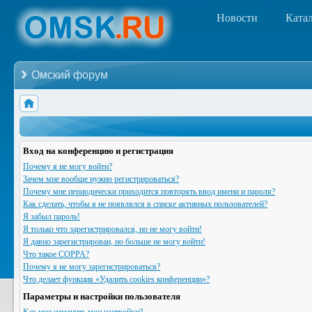
Новости
Ката
Омский форум
Вход на конференцию и регистрация
Почему я не могу войти?
Зачем мне вообще нужно регистрироваться?
Почему мне периодически приходится повторять ввод имени и пароля?
Как сделать, чтобы я не появлялся в списке активных пользователей?
Я забыл пароль!
Я только что зарегистрировался, но не могу войти!
Я давно зарегистрирован, но больше не могу войти!
Что такое COPPA?
Почему я не могу зарегистрироваться?
Что делает функция «Удалить cookies конференции»?
Параметры и настройки пользователя