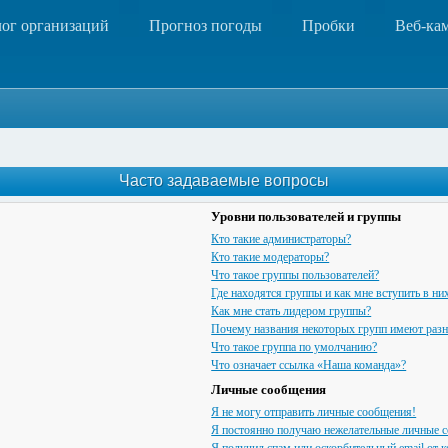
лог организаций
Прогноз погоды
Пробки
Веб-ка
Часто задаваемые вопросы
Уровни пользователей и группы
Кто такие администраторы?
Кто такие модераторы?
Что такое группы пользователей?
Где находятся группы и как мне вступить в ни
Как мне стать лидером группы?
Почему названия некоторых групп имеют разн
Что такое группа по умолчанию?
Что означает ссылка «Наша команда»?
Личные сообщения
Я не могу отправить личные сообщения!
Я постоянно получаю нежелательные личные 