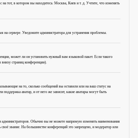
на тот, в котором вы находитесь: Москва, Киев и т. д. Учтите, что изменять
емя на сервере. Уведомите администратора для устранения проблемы.
енции, может ли он установить нужный вам языковой пакет. Если такого
 внизу страниц конференции).
азывающие на то, сколько сообщений вы оставили или на ваш статус на
 поддержка аватар, и от него же зависит, какие аватары могут быть
 и администраторов. Обычно вы не можете напрямую изменять наименования
 своё звание. На большинстве конференций это запрещено, и модератор или