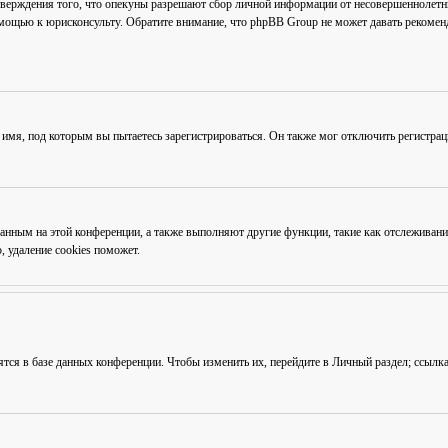
тверждения того, что опекуны разрешают сбор личной информации от несовершеннолетни
омощью к юрисконсульту. Обратите внимание, что phpBB Group не может давать рекоме
 имя, под которым вы пытаетесь зарегистрироваться. Он также мог отключить регистра
ованным на этой конференции, а также выполняют другие функции, такие как отслежива
 удаление cookies поможет.
ятся в базе данных конференции. Чтобы изменить их, перейдите в
Личный раздел
; ссылк