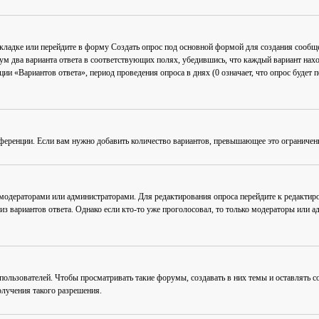
акладке или перейдите в форму
Создать опрос
под основной формой для создания сообщен
мум два варианта ответа в соответствующих полях, убедившись, что каждый вариант нахо
ии «Вариантов ответа», период проведения опроса в днях (0 означает, что опрос будет 
ференции. Если вам нужно добавить количество вариантов, превышающее это ограничен
 модераторами или администраторами. Для редактирования опроса перейдите к редактиро
из вариантов ответа. Однако если кто-то уже проголосовал, то только модераторы или а
льзователей. Чтобы просматривать такие форумы, создавать в них темы и оставлять со
лучения такого разрешения.