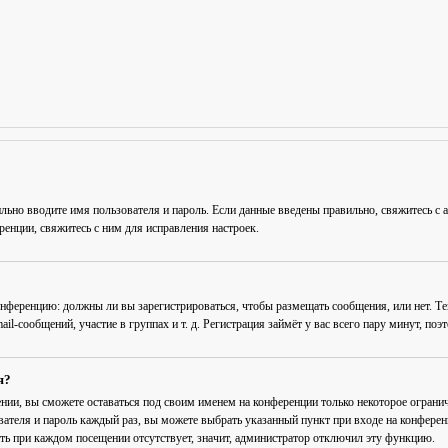
льно вводите имя пользователя и пароль. Если данные введены правильно, свяжитесь с 
енции, свяжитесь с ним для исправления настроек.
 конференцию: должны ли вы зарегистрироваться, чтобы размещать сообщения, или нет. Т
-сообщений, участие в группах и т. д. Регистрация займёт у вас всего пару минут, поэ
я?
ении
, вы сможете оставаться под своим именем на конференции только некоторое огранич
вателя и пароль каждый раз, вы можете выбрать указанный пункт при входе на конфере
ть при каждом посещении
отсутствует, значит, администратор отключил эту функцию.