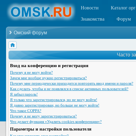
Новости
Каталог ор
Знакомства
Форум
Омский форум
Часто з
Вход на конференцию и регистрация
Почему я не могу войти?
Зачем мне вообще нужно регистрироваться?
Почему мне периодически приходится повторять ввод имени и пароля?
Как сделать, чтобы я не появлялся в списке активных пользователей?
Я забыл пароль!
Я только что зарегистрировался, но не могу войти!
Я давно зарегистрирован, но больше не могу войти!
Что такое COPPA?
Почему я не могу зарегистрироваться?
Что делает функция «Удалить cookies конференции»?
Параметры и настройки пользователя
Как мне изменить мои настройки?