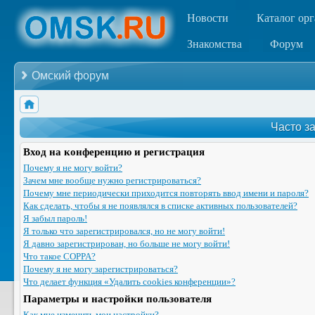
Новости
Каталог ор
Знакомства
Форум
Омский форум
Часто з
Вход на конференцию и регистрация
Почему я не могу войти?
Зачем мне вообще нужно регистрироваться?
Почему мне периодически приходится повторять ввод имени и пароля?
Как сделать, чтобы я не появлялся в списке активных пользователей?
Я забыл пароль!
Я только что зарегистрировался, но не могу войти!
Я давно зарегистрирован, но больше не могу войти!
Что такое COPPA?
Почему я не могу зарегистрироваться?
Что делает функция «Удалить cookies конференции»?
Параметры и настройки пользователя
Как мне изменить мои настройки?