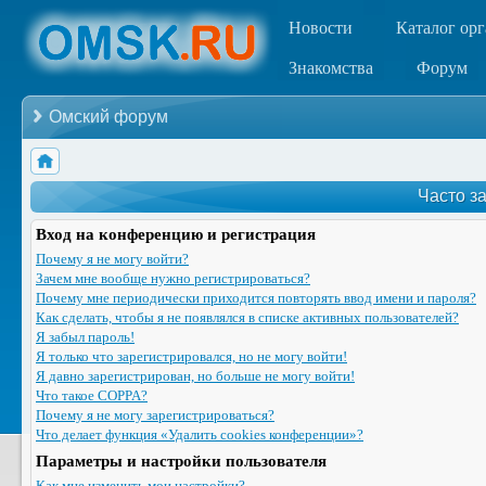
Новости
Каталог ор
Знакомства
Форум
Омский форум
Часто з
Вход на конференцию и регистрация
Почему я не могу войти?
Зачем мне вообще нужно регистрироваться?
Почему мне периодически приходится повторять ввод имени и пароля?
Как сделать, чтобы я не появлялся в списке активных пользователей?
Я забыл пароль!
Я только что зарегистрировался, но не могу войти!
Я давно зарегистрирован, но больше не могу войти!
Что такое COPPA?
Почему я не могу зарегистрироваться?
Что делает функция «Удалить cookies конференции»?
Параметры и настройки пользователя
Как мне изменить мои настройки?